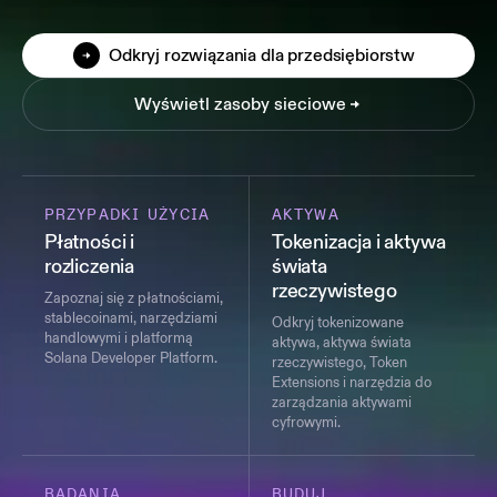
Odkryj rozwiązania dla przedsiębiorstw
Wyświetl zasoby sieciowe
PRZYPADKI UŻYCIA
AKTYWA
Płatności i
Tokenizacja i aktywa
rozliczenia
świata
rzeczywistego
Zapoznaj się z płatnościami,
stablecoinami, narzędziami
Odkryj tokenizowane
handlowymi i platformą
aktywa, aktywa świata
Solana Developer Platform.
rzeczywistego, Token
Extensions i narzędzia do
zarządzania aktywami
cyfrowymi.
BADANIA
BUDUJ