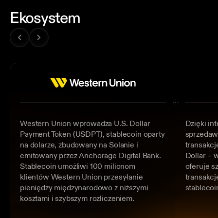
Ekosystem
Western Union wprowadza U.S. Dollar
Dzięki int
Payment Token (USDPT), stablecoin oparty
sprzedawc
na dolarze, zbudowany na Solanie i
transakc
emitowany przez Anchorage Digital Bank.
Dollar – 
Stablecoin umożliwi 100 milionom
oferuje s
klientów Western Union przesyłanie
transakcj
pieniędzy międzynarodowo z niższymi
stablecoi
kosztami i szybszym rozliczeniem.