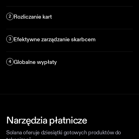
Całodobowe, szybkie i tanie rozwiązania do
obsługi przekazów pieniężnych i wcześniej
Rozliczanie kart
2
skomplikowanych globalnych płatności B2B.
Najwięksi na świecie akceptanci kart i sieci
kartowe coraz częściej korzystają z Solany do
Efektywne zarządzanie skarbcem
3
rozliczania płatności kartowych.
Unikaj wstępnego finansowania w bankach na
całym świecie i wysyłaj pieniądze dokładnie
Globalne wypłaty
4
tam, gdzie są potrzebne, tak szybko jak internet.
Płać wykonawcom i pracownikom gigowym na
całym świecie z minimalnymi opłatami.
Otrzymują pieniądze szybko.
Narzędzia płatnicze
Solana oferuje dziesiątki gotowych produktów do