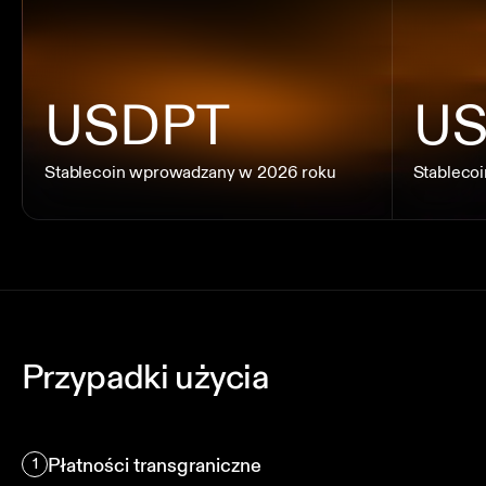
USDPT
U
Stablecoin wprowadzany w 2026 roku
Stable
Stablecoin wprowadzany w 2026 roku
Stableco
Przypadki użycia
Płatności transgraniczne
1