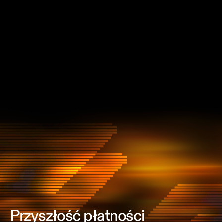
Kora.
Stablecoiny
Uzyskaj dostęp do wiodących stablecoinów lub
wydaj własne.
Portfele
Zbuduj własny, dodaj logowanie społecznościowe
lub użyj MCP.
Przyszłość płatności