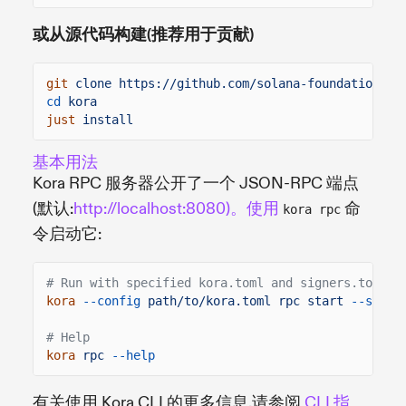
或从源代码构建(推荐用于贡献)
git
clone https://github.com/solana-foundation/ko
cd
kora
just
install
基本用法
Kora RPC 服务器公开了一个 JSON-RPC 端点
(默认:
http://localhost:8080)。使用
命
kora rpc
令启动它:
# Run with specified kora.toml and signers.toml
kora
--config
path/to/kora.toml rpc start
--signe
# Help
kora
rpc
--help
有关使用 Kora CLI 的更多信息,请参阅
CLI 指