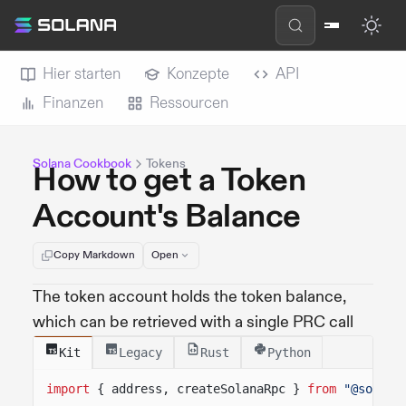
Hier starten
Konzepte
API
Finanzen
Ressourcen
Solana Cookbook
Tokens
How to get a Token
Account's Balance
Copy Markdown
Open
The token account holds the token balance,
which can be retrieved with a single PRC call
Kit
Legacy
Rust
Python
import
{ address, createSolanaRpc }
from
"@solana