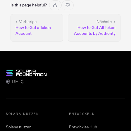
Is this page helpful?
Vorherige
Nächste
How to Get a Token
How to Get All Token
Account
Accounts by Authority
DE
SOLANA NUTZEN
ENTWICKELN
Solana nutzen
Entwickler-Hub