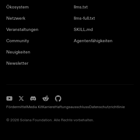
Ökosystem
llms.txt
Netzwerk
llms-full.txt
Veranstaltungen
SKILL.md
Community
Agentenfähigkeiten
Neuigkeiten
Newsletter
Fördermittel
Media Kit
Karriere
Haftungsausschluss
Datenschutzrichtlinie
© 2026 Solana Foundation. Alle Rechte vorbehalten.