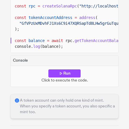
const
rpc
=
createSolanaRpc
(
"http://localhost:889
const
tokenAccountAddress
=
address
(
"GfVPzUxMDvhFJ1Xs6C9i47XQRSapTd8LHw5grGuTquyQ"
,
);
const
balance
= await
rpc.
getTokenAccountBalance
(
console.
log
(balance);
Console
Run
Click to execute the code.
A token account can only hold one kind of mint.
When you specify a token account, you also specific a
mint too.