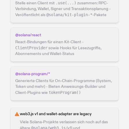
Stelle einen Client mit
.use(...)
zusammen: RPC-
Verbindung, Wallet, Signer und Transaktionsplanung -
Veröffentlicht als
@solana/kit-plugin-*
-Pakete
@solana/react
React-Bindungen für einen Kit-Client -
ClientProvider
sowie Hooks für Lesezugriffe,
Abonnements und Wallet-Status
@solana-program/*
Generierte Clients für On-Chain-Programme (System,
Token und mehr) - Bieten Anweisungs-Builder und
Client-Plugins wie
tokenProgram()
web3.js v1 and wallet-adapter are legacy
Viele Solana-Projekte verlassen sich noch auf das
ältere
@solana/web3.js
(v1) und