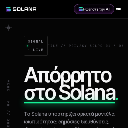
Ρωτήστε την AI
SIGNAL
FILE // PRIVACY.SOL
PG 01 / 06
· LIVE
Απόρρητο
SOL · PRIVACY · DOC // 04 · 2026
στο Solana
.
Το Solana υποστηρίζει αρκετά μοντέλα
ιδιωτικότητας: δημόσιες διευθύνσεις,