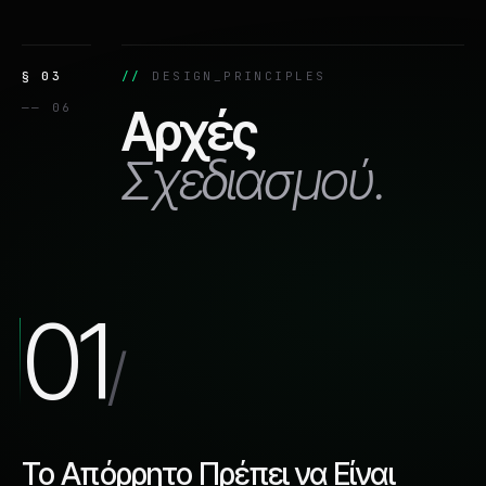
§ 03
DESIGN_PRINCIPLES
—— 06
Αρχές
Σχεδιασμού.
01
/
Το Απόρρητο Πρέπει να Είναι