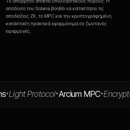
Το απόρρητο απαιτεί υπολογιστικούς πόρους. Η
απόδοση του Solana βοηθά να καταστήσει τις
αποδείξεις ZK, το MPC και την κρυπτογραφημένη
κατάσταση πρακτικά εφαρμόσιμα σε ζωντανές
εφαρμογές.
ight Protocol
Arcium MPC
Encrypted I
✦
✦