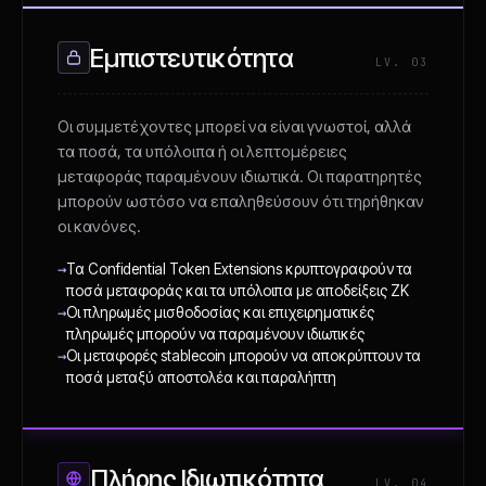
Εμπιστευτικότητα
LV. 03
Οι συμμετέχοντες μπορεί να είναι γνωστοί, αλλά
τα ποσά, τα υπόλοιπα ή οι λεπτομέρειες
μεταφοράς παραμένουν ιδιωτικά. Οι παρατηρητές
μπορούν ωστόσο να επαληθεύσουν ότι τηρήθηκαν
οι κανόνες.
→
Τα Confidential Token Extensions κρυπτογραφούν τα
ποσά μεταφοράς και τα υπόλοιπα με αποδείξεις ZK
→
Οι πληρωμές μισθοδοσίας και επιχειρηματικές
πληρωμές μπορούν να παραμένουν ιδιωτικές
→
Οι μεταφορές stablecoin μπορούν να αποκρύπτουν τα
ποσά μεταξύ αποστολέα και παραλήπτη
Πλήρης Ιδιωτικότητα
LV. 04