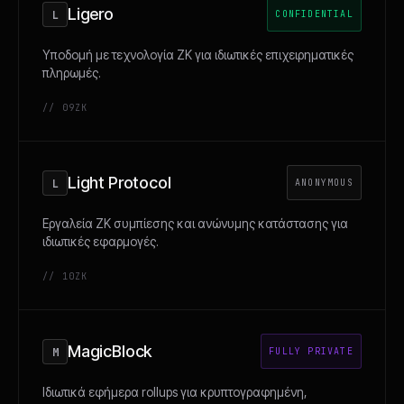
Ligero
L
CONFIDENTIAL
Υποδομή με τεχνολογία ZK για ιδιωτικές επιχειρηματικές
πληρωμές.
// 09
ZK
Light Protocol
L
ANONYMOUS
Εργαλεία ZK συμπίεσης και ανώνυμης κατάστασης για
ιδιωτικές εφαρμογές.
// 10
ZK
MagicBlock
M
FULLY PRIVATE
Ιδιωτικά εφήμερα rollups για κρυπτογραφημένη,