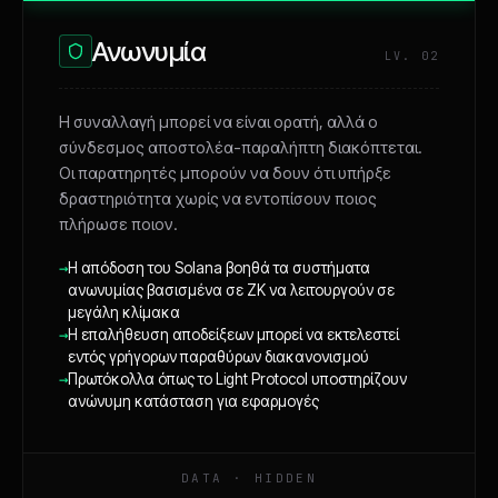
Ανωνυμία
LV. 02
Η συναλλαγή μπορεί να είναι ορατή, αλλά ο
σύνδεσμος αποστολέα-παραλήπτη διακόπτεται.
Οι παρατηρητές μπορούν να δουν ότι υπήρξε
δραστηριότητα χωρίς να εντοπίσουν ποιος
πλήρωσε ποιον.
→
Η απόδοση του Solana βοηθά τα συστήματα
ανωνυμίας βασισμένα σε ZK να λειτουργούν σε
μεγάλη κλίμακα
→
Η επαλήθευση αποδείξεων μπορεί να εκτελεστεί
εντός γρήγορων παραθύρων διακανονισμού
→
Πρωτόκολλα όπως το Light Protocol υποστηρίζουν
ανώνυμη κατάσταση για εφαρμογές
DATA · HIDDEN