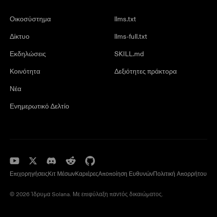
Οικοσύστημα
llms.txt
Δίκτυο
llms-full.txt
Εκδηλώσεις
SKILL.md
Κοινότητα
Δεξιότητες πράκτορα
Νέα
Ενημερωτικό Δελτίο
Επιχορηγήσεις
Κιτ Μέσων
Καριέρες
Αποποίηση Ευθυνών
Πολιτική Απορρήτου
© 2026 Ίδρυμα Solana. Με επιφύλαξη παντός δικαιώματος.