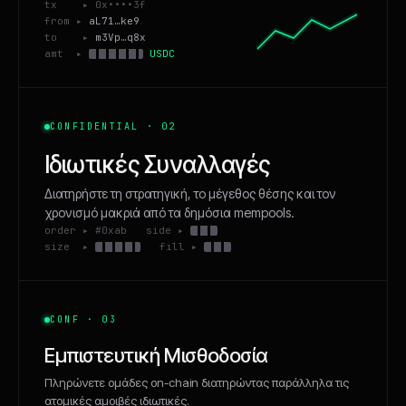
tx ▸ 0x••••3f
from ▸
aL71…ke9
to ▸
m3Vp…q8x
amt ▸
USDC
CONFIDENTIAL · 02
Ιδιωτικές Συναλλαγές
Διατηρήστε τη στρατηγική, το μέγεθος θέσης και τον
χρονισμό μακριά από τα δημόσια mempools.
order ▸ #0xab side ▸
size ▸
fill ▸
CONF · 03
Εμπιστευτική Μισθοδοσία
Πληρώνετε ομάδες on-chain διατηρώντας παράλληλα τις
ατομικές αμοιβές ιδιωτικές.