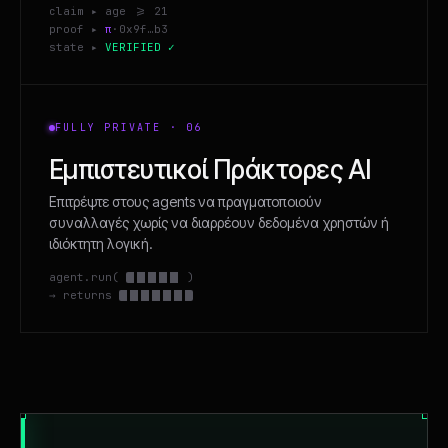
claim ▸ age >= 21
proof ▸
π
·0x9f…b3
state ▸
VERIFIED ✓
FULLY PRIVATE · 06
Εμπιστευτικοί Πράκτορες AI
Επιτρέψτε στους agents να πραγματοποιούν
συναλλαγές χωρίς να διαρρέουν δεδομένα χρηστών ή
ιδιόκτητη λογική.
agent.run(
)
→ returns