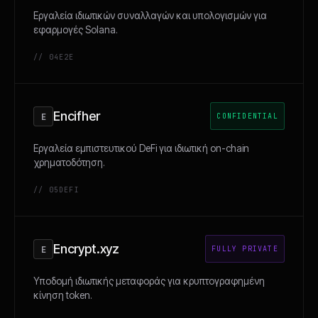
Εργαλεία ιδιωτικών συναλλαγών και υπολογισμών για
εφαρμογές Solana.
// 04
E2E
Encifher
E
CONFIDENTIAL
Εργαλεία εμπιστευτικού DeFi για ιδιωτική on-chain
χρηματοδότηση.
// 05
DEFI
Encrypt.xyz
E
FULLY PRIVATE
Υποδομή ιδιωτικής μεταφοράς για κρυπτογραφημένη
κίνηση token.