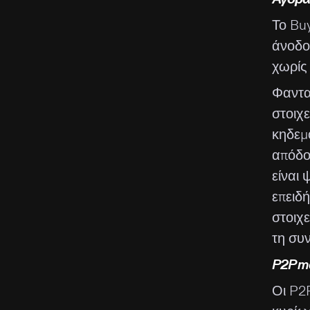
Το Buy
άνοδο
χωρίς
Φαντα
στοιχε
κηδεμο
απόδο
είναι 
επειδ
στοιχε
τη συν
P2P ma
Οι P2P