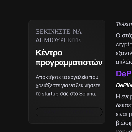
Τελευ
ΞΕΚΙΝΗΣΤΕ ΝΑ
Ο στόχ
ΔΗΜΙΟΥΡΓΕΙΤΕ
crypto
Κέντρο
εξαντ
προγραμματιστών
απλώς
DeP
Αποκτήστε τα εργαλεία που
DePIN
χρειάζεστε για να ξεκινήσετε
το startup σας στο Solana.
Η ενε
δεκαετ
ΜΆΘΕΤΕ ΠΕΡΙΣΣΌΤΕΡΑ
είναι 
βιώσι
χρημα