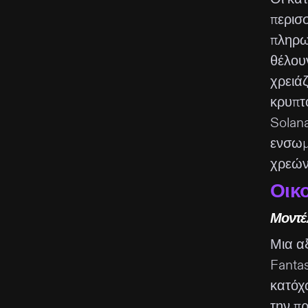
περισσ
πληρωμ
θέλου
χρειά
κρυπτ
Solan
ενσωμ
χρεών
Οικ
Μοντέ
Μια αξ
Fantas
κατόχ
την π