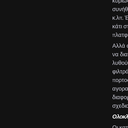
κυρίω
συνήθ
κ.λπ. 
κάτι 
πλατφ
Αλλά ο
να δι
λυθού
φιλτρ
πορτο
αγορα
διαφο
σχεδια
Ολοκλ
Οι κα