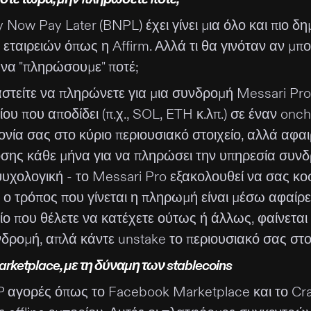
 Now Pay Later (BNPL) έχει γίνει μια όλο και πιο 
 εταιρειών όπως η Affirm. Αλλά τι θα γινόταν αν 
 να "πληρώσουμε" ποτέ;
στείτε να πληρώνετε για μια συνδρομή Messari Pro
ίου που αποδίδει (π.χ., SOL, ETH κ.λπ.) σε έναν onc
νία σας στο κύριο περιουσιακό στοιχείο, αλλά αφα
σης κάθε μήνα για να πληρώσει την υπηρεσία συνδρο
ψυχολογική - το Messari Pro εξακολουθεί να σας κο
ή ο τρόπος που γίνεται η πληρωμή είναι μέσω αφαίρ
ίο που θέλετε να κατέχετε ούτως ή άλλως, φαίνεται
δρομή, απλά κάντε unstake το περιουσιακό σας στοι
rketplace, με τη δύναμη των stablecoins
 αγορές όπως το Facebook Marketplace και το Craig