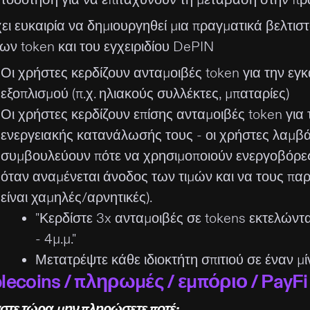
ει ευκαιρία να δημιουργηθεί μια πραγματικά βελτισ
ων token και του εγχειριδίου DePIN
Οι χρήστες κερδίζουν ανταμοιβές token για την εγ
εξοπλισμού (π.χ. ηλιακούς συλλέκτες, μπαταρίες)
Οι χρήστες κερδίζουν επίσης ανταμοιβές token γι
ενεργειακής κατανάλωσής τους - οι χρήστες λαμβά
συμβουλεύουν πότε να χρησιμοποιούν ενεργοβόρες
όταν αναμένεται άνοδος των τιμών και να τους πα
είναι χαμηλές/αρνητικές).
"Κερδίστε 3x ανταμοιβές σε tokens εκτελώντα
- 4μ.μ."
Μετατρέψτε κάθε ιδιοκτήτη σπιτιού σε έναν μί
lecoins / πληρωμές / εμπόριο / PayFi
στε τώρα, μην πληρώσετε ποτέ;