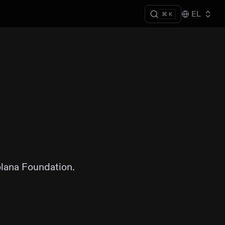
EL
⌘ K
olana Foundation.