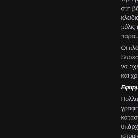
στη β
κλειδι
μόλις 
παραμε
Οι πλ
Subscr
να σχ
και χρ
Εφαρμο
Πολλο
γραφήμ
κατασ
υπάρχο
ιστορ