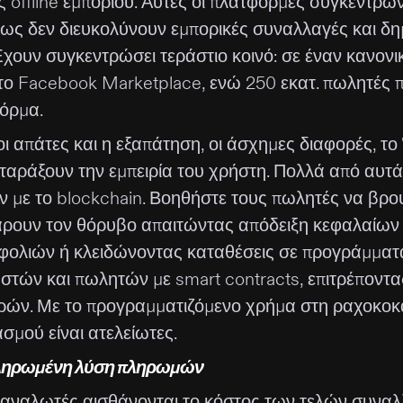
ς offline εμπορίου. Αυτές οι πλατφόρμες συγκεντρ
ως δεν διευκολύνουν εμπορικές συναλλαγές και δ
Έχουν συγκεντρώσει τεράστιο κοινό: σε έναν κανονι
στο Facebook Marketplace, ενώ 250 εκατ. πωλητές
όρμα.
ι απάτες και η εξαπάτηση, οι άσχημες διαφορές, το
αταράξουν την εμπειρία του χρήστη. Πολλά από αυ
ν με το blockchain. Βοηθήστε τους πωλητές να βρο
άρουν τον θόρυβο απαιτώντας απόδειξη κεφαλαίων
φολιών ή κλειδώνοντας καταθέσεις σε προγράμματα
στών και πωλητών με smart contracts, επιτρέποντας
ρών. Με το προγραμματιζόμενο χρήμα στη ραχοκοκαλ
σμού είναι ατελείωτες.
ηρωμένη λύση πληρωμών
ταναλωτές αισθάνονται το κόστος των τελών συνα