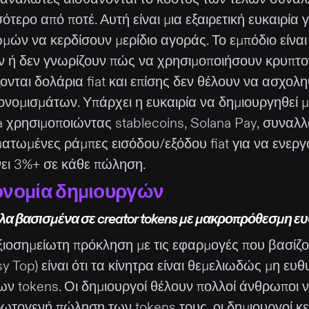
ότερο από ποτέ. Αυτή είναι μια εξαιρετική ευκαιρία
ών να κερδίσουν μερίδιο αγοράς. Το εμπόδιο είναι 
ν ή δεν γνωρίζουν πώς να χρησιμοποιήσουν κρυπτον
ζονται δολάρια fiat και επίσης δεν θέλουν να ασχο
ονομισμάτων. Υπάρχει η ευκαιρία να δημιουργηθεί
a χρησιμοποιώντας stablecoins, Solana Pay, συναλλ
ατωμένες ράμπες εισόδου/εξόδου fiat για να ενεργ
ει 3%+ σε κάθε πώληση.
ονομία δημιουργών
λα βασισμένα σε creator tokens με μακροπρόθεσμη ε
ιοσημείωτη πρόκληση με τις εφαρμογές που βασίζοντα
y Top) είναι ότι τα κίνητρα είναι θεμελιωδώς μη ε
ων tokens. Οι δημιουργοί θέλουν πολλοί άνθρωποι 
ρωτογενή πώληση των tokens τους, οι δημιουργοί κ