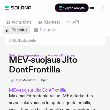
Kysy tekoälyltä
Aloita tästä
Käsitteet
API
Rahoitus
Resurssit
Sisällysluettelo
Solana-dokumentaatio
Markets & Trading
MEV-suojaus Jito
DontFrontilla
Copy Markdown
Open
MEV-suojaus Jito DontFrontilla
Maximal Extractable Value (MEV) tarkoittaa
arvoa, joka voidaan kaapata järjestelemällä,
sisällyttämällä tai jättämällä pois transaktioita