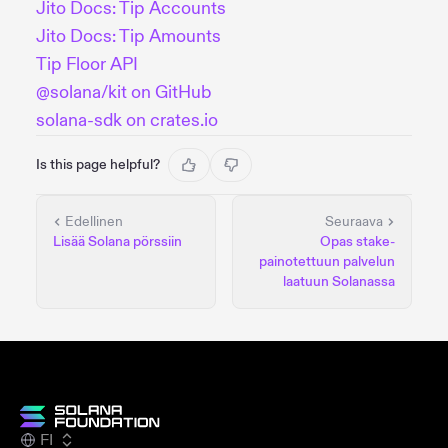
Jito Docs: Tip Accounts
Jito Docs: Tip Amounts
Tip Floor API
@solana/kit on GitHub
solana-sdk on crates.io
Is this page helpful?
Edellinen
Seuraava
Lisää Solana pörssiin
Opas stake-
painotettuun palvelun
laatuun Solanassa
FI