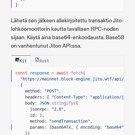
}
Lähetä sen jälkeen allekirjoitettu transaktio Jito-
lohkoomoottorin kautta tavallisen RPC-noden
sijaan. Käytä aina base64-enkoodausta. Base58
on vanhentunut Jiton API:ssa.
Kit
Rust
const
response
= await
fetch
(
"https://mainnet.block-engine.jito.wtf/api/v1/t
{
method:
"POST"
,
headers: {
"Content-Type"
:
"application/json"
body:
JSON
.
stringify
({
jsonrpc:
"2.0"
,
id:
1
,
method:
"sendTransaction"
,
params: [base64Tx, { encoding:
"base64"
}]
})