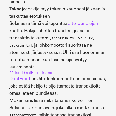
hinnalla
Takaajo
: hakija myy tokenin kauppasi jälkeen ja
taskuttaa erotuksen
Solanassa tämä voi tapahtua
Jito-bundlejen
kautta. Hakija lähettää bundlen, jossa on
transaktioita kuten:
[frontrun_tx, your_tx,
, ja lohkomoottori suorittaa ne
backrun_tx]
atomisesti järjestyksessä. Uhri saa huonomman
toteutushinnan, kun taas hakija hyötyy
leviämisestä.
Miten DontFront toimii
DontFront
on Jito-lohkoomoottorin ominaisuus,
joka estää hakijoita sijoittamasta transaktioita
omasi eteen bundlessa.
Mekanismi: lisää mikä tahansa kelvollinen
Solanan julkinen avain, joka alkaa merkkijonolla
, mihin tahansa transaktiosi
jitodontfront