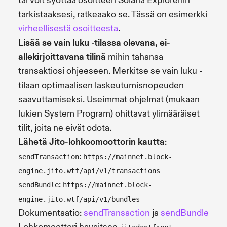
tai voit syöttää osoitteen Solana Exploreriin
tarkistaaksesi, ratkeaako se. Tässä on esimerkki
virheellisestä osoitteesta
.
Lisää se vain luku -tilassa olevana, ei-
allekirjoittavana tilinä
mihin tahansa
transaktiosi ohjeeseen. Merkitse se vain luku -
tilaan optimaalisen laskeutumisnopeuden
saavuttamiseksi. Useimmat ohjelmat (mukaan
lukien System Program) ohittavat ylimääräiset
tilit, joita ne eivät odota.
Lähetä Jito-lohkoomoottorin kautta
:
:
sendTransaction
https://mainnet.block-
engine.jito.wtf/api/v1/transactions
:
sendBundle
https://mainnet.block-
engine.jito.wtf/api/v1/bundles
Dokumentaatio:
sendTransaction
ja
sendBundle