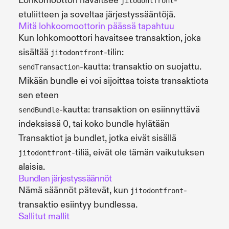
Lohkomoottori havaitsee
-
jitodontfront
etuliitteen ja soveltaa järjestyssääntöjä.
Mitä lohkoomoottorin päässä tapahtuu
Kun lohkomoottori havaitsee transaktion, joka
sisältää
-tilin:
jitodontfront
-kautta: transaktio on suojattu.
sendTransaction
Mikään bundle ei voi sijoittaa toista transaktiota
sen eteen
-kautta: transaktion on esiinnyttävä
sendBundle
indeksissä 0, tai koko bundle hylätään
Transaktiot ja bundlet, jotka eivät sisällä
-tiliä, eivät ole tämän vaikutuksen
jitodontfront
alaisia.
Bundlen järjestyssäännöt
Nämä säännöt pätevät, kun
-
jitodontfront
transaktio esiintyy bundlessa.
Sallitut mallit