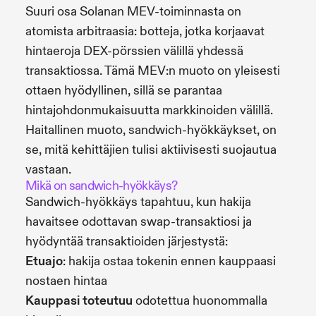
Suuri osa Solanan MEV-toiminnasta on
atomista arbitraasia: botteja, jotka korjaavat
hintaeroja DEX-pörssien välillä yhdessä
transaktiossa. Tämä MEV:n muoto on yleisesti
ottaen hyödyllinen, sillä se parantaa
hintajohdonmukaisuutta markkinoiden välillä.
Haitallinen muoto, sandwich-hyökkäykset, on
se, mitä kehittäjien tulisi aktiivisesti suojautua
vastaan.
Mikä on sandwich-hyökkäys?
Sandwich-hyökkäys tapahtuu, kun hakija
havaitsee odottavan swap-transaktiosi ja
hyödyntää transaktioiden järjestystä:
Etuajo
: hakija ostaa tokenin ennen kauppaasi
nostaen hintaa
Kauppasi toteutuu
odotettua huonommalla