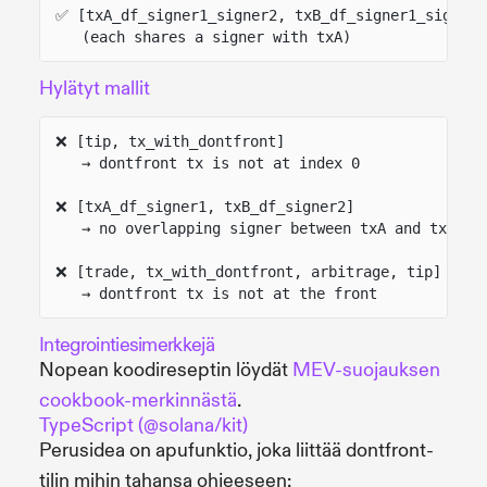
✅ [txA_df_signer1_signer2, txB_df_signer1_signer3
(each shares a signer with txA)
Hylätyt mallit
❌ [tip, tx_with_dontfront]
→ dontfront tx is not at index 0
❌ [txA_df_signer1, txB_df_signer2]
→ no overlapping signer between txA and txB
❌ [trade, tx_with_dontfront, arbitrage, tip]
→ dontfront tx is not at the front
Integrointiesimerkkejä
Nopean koodireseptin löydät
MEV-suojauksen
cookbook-merkinnästä
.
TypeScript (@solana/kit)
Perusidea on apufunktio, joka liittää dontfront-
tilin mihin tahansa ohjeeseen: