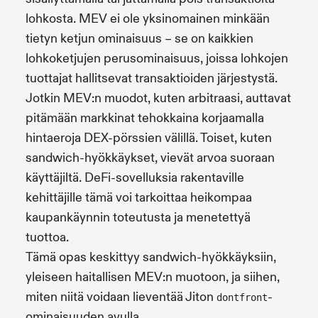
lohkosta. MEV ei ole yksinomainen minkään
tietyn ketjun ominaisuus – se on kaikkien
lohkoketjujen perusominaisuus, joissa lohkojen
tuottajat hallitsevat transaktioiden järjestystä.
Jotkin MEV:n muodot, kuten arbitraasi, auttavat
pitämään markkinat tehokkaina korjaamalla
hintaeroja DEX-pörssien välillä. Toiset, kuten
sandwich-hyökkäykset, vievät arvoa suoraan
käyttäjiltä. DeFi-sovelluksia rakentaville
kehittäjille tämä voi tarkoittaa heikompaa
kaupankäynnin toteutusta ja menetettyä
tuottoa.
Tämä opas keskittyy sandwich-hyökkäyksiin,
yleiseen haitallisen MEV:n muotoon, ja siihen,
miten niitä voidaan lieventää Jiton
-
dontfront
ominaisuuden avulla.