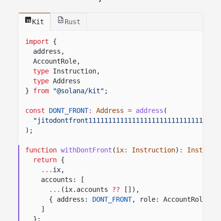
Kit
Rust
import
{
address,
AccountRole,
type
Instruction,
type
Address
}
from
"@solana/kit"
;
const
DONT_FRONT
:
Address
=
address
(
"jitodontfront111111111111111111111111111111"
);
function
withDontFront
(
ix
:
Instruction
)
:
Instruct
return
{
...
ix,
accounts: [
...
(ix.accounts
??
[]),
{ address:
DONT_FRONT
, role: AccountRole.
RE
]
};