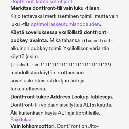
DontFront-kohtaiset ohjeet
Merkitse dontfront-tili vain luku -tilaan.
Kirjoitettavaksi merkitseminen toimii, mutta vain
luku -tila
optimoi laskeutumisnopeuden
.
Käytä sovelluksessa yksilöllistä dontfront-
pubkey-avainta.
Mikä tahansa
-
jitodontfront
alkuinen pubkey toimii. Yksilöllisen variantin
käyttö (esim.
)
jitodontfront111111111111111111111111111123
mahdollistaa käytön erottamisen
sovelluskohtaisesti ketjun tietoja
tarkasteltaessa.
DontFront tukee Address Lookup Tableseja.
Dontfront-tili voidaan sisällyttää ALT:n kautta.
Älä kuitenkaan käytä ALT:eja tippitileille.
Rajoitukset
Vain lohkomoottori.
DontFront on Jito-