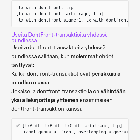
[tx_with_dontfront, tip]
[tx_with_dontfront, arbitrage, tip]
[tx_with_dontfront_signer1, tx_with_dontfront_sig
Useita DontFront-transaktioita yhdessä
bundlessa
Useita dontfront-transaktioita yhdessä
bundlessa sallitaan, kun
molemmat
ehdot
täyttyvät:
Kaikki dontfront-transaktiot ovat
peräkkäisiä
bundlen alussa
Jokaisella dontfront-transaktiolla on
vähintään
yksi allekirjoittaja yhteinen
ensimmäisen
dontfront-transaktion kanssa
✅ [txA_df, txB_df, txC_df, arbitrage, tip]
(contiguous at front, overlapping signers)