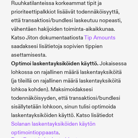
Ruuhkatilanteissa korkeammat tipit ja
prioriteettipalkkiot lisäävät todennäköisyyttä,
että transaktiosi/bundlesi laskeutuu nopeasti,
vähentäen hakijoiden toiminta-aikaikkunaa.
Katso Jiton dokumentaatiosta
Tip Amounts
saadaksesi lisätietoja sopivien tippien
asettamisesta.
Optimoi laskentayksiköiden käyttö.
Jokaisessa
lohkossa on rajallinen määrä laskentayksiköitä
(ja tileillä on rajallinen määrä laskentayksiköitä
lohkoa kohden). Maksimoidaksesi
todennäköisyyden, että transaktiosi/bundlesi
sisällytetään lohkoon, sinun tulisi optimoida
laskentayksiköiden käyttö. Katso lisätiedot
Solanan laskentayksiköiden käytön
optimointioppaasta
.