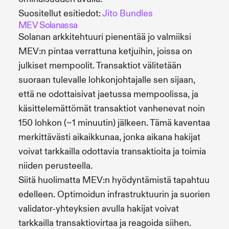
Suositellut esitiedot:
Jito Bundles
MEV Solanassa
Solanan arkkitehtuuri pienentää jo valmiiksi
MEV:n pintaa verrattuna ketjuihin, joissa on
julkiset mempoolit. Transaktiot välitetään
suoraan tulevalle lohkonjohtajalle sen sijaan,
että ne odottaisivat jaetussa mempoolissa, ja
käsittelemättömät transaktiot vanhenevat noin
150 lohkon (~1 minuutin) jälkeen. Tämä kaventaa
merkittävästi aikaikkunaa, jonka aikana hakijat
voivat tarkkailla odottavia transaktioita ja toimia
niiden perusteella.
Siitä huolimatta MEV:n hyödyntämistä tapahtuu
edelleen. Optimoidun infrastruktuurin ja suorien
validator-yhteyksien avulla hakijat voivat
tarkkailla transaktiovirtaa ja reagoida siihen.