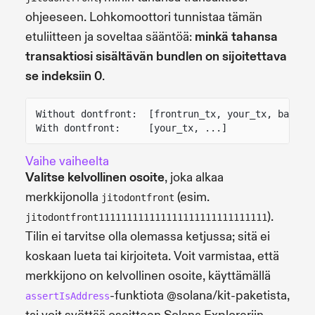
ohjeeseen. Lohkomoottori tunnistaa tämän
etuliitteen ja soveltaa sääntöä:
minkä tahansa
transaktiosi sisältävän bundlen on sijoitettava
se indeksiin 0
.
Without dontfront:  [frontrun_tx, your_tx, backru
With dontfront:     [your_tx, ...]               
Vaihe vaiheelta
Valitse kelvollinen osoite
, joka alkaa
merkkijonolla
(esim.
jitodontfront
).
jitodontfront111111111111111111111111111111
Tilin ei tarvitse olla olemassa ketjussa; sitä ei
koskaan lueta tai kirjoiteta. Voit varmistaa, että
merkkijono on kelvollinen osoite, käyttämällä
-funktiota @solana/kit-paketista,
assertIsAddress