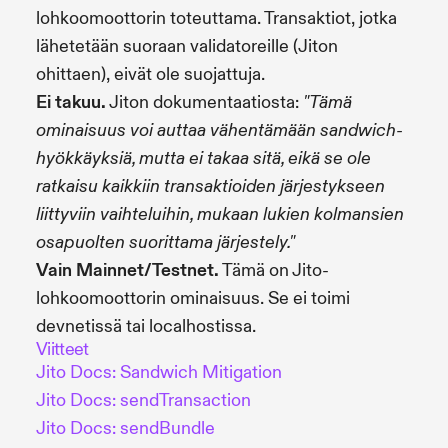
lohkoomoottorin toteuttama. Transaktiot, jotka
lähetetään suoraan validatoreille (Jiton
ohittaen), eivät ole suojattuja.
Ei takuu.
Jiton dokumentaatiosta:
"Tämä
ominaisuus voi auttaa vähentämään sandwich-
hyökkäyksiä, mutta ei takaa sitä, eikä se ole
ratkaisu kaikkiin transaktioiden järjestykseen
liittyviin vaihteluihin, mukaan lukien kolmansien
osapuolten suorittama järjestely."
Vain Mainnet/Testnet.
Tämä on Jito-
lohkoomoottorin ominaisuus. Se ei toimi
devnetissä tai localhostissa.
Viitteet
Jito Docs: Sandwich Mitigation
Jito Docs: sendTransaction
Jito Docs: sendBundle