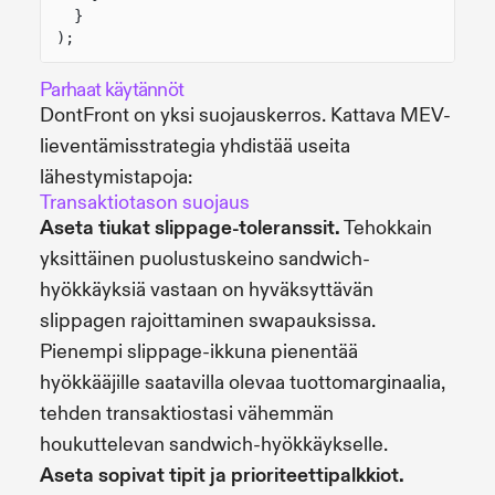
}
);
Parhaat käytännöt
DontFront on yksi suojauskerros. Kattava MEV-
lieventämisstrategia yhdistää useita
lähestymistapoja:
Transaktiotason suojaus
Aseta tiukat slippage-toleranssit.
Tehokkain
yksittäinen puolustuskeino sandwich-
hyökkäyksiä vastaan on hyväksyttävän
slippagen rajoittaminen swapauksissa.
Pienempi slippage-ikkuna pienentää
hyökkääjille saatavilla olevaa tuottomarginaalia,
tehden transaktiostasi vähemmän
houkuttelevan sandwich-hyökkäykselle.
Aseta sopivat tipit ja prioriteettipalkkiot.