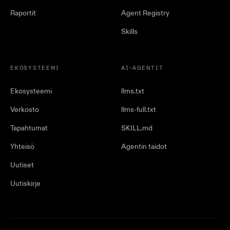
Raportit
Agent Registry
Skills
EKOSYSTEEMI
AI-AGENTIT
Ekosysteemi
llms.txt
Verkosto
llms-full.txt
Tapahtumat
SKILL.md
Yhteisö
Agentin taidot
Uutiset
Uutiskirje