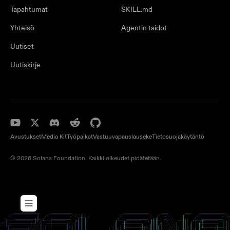
Tapahtumat
SKILL.md
Yhteisö
Agentin taidot
Uutiset
Uutiskirje
Avustukset
Media Kit
Työpaikat
Vastuuvapauslauseke
Tietosuojakäytäntö
© 2026 Solana Foundation. Kaikki oikeudet pidätetään.