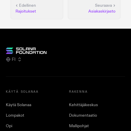
Edellinen
Seuraava
Rajoitukset
Asiakaskirjasto
FI
KÄYTÄ SOLANAA
RAKENNA
Käytä Solanaa
Kehittäjäkeskus
Lompakot
Dokumentaatio
Opi
Mallipohjat