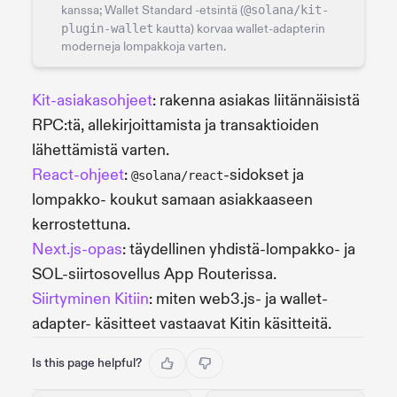
kanssa; Wallet Standard -etsintä (
@solana/kit-
plugin-wallet
kautta) korvaa wallet-adapterin
moderneja lompakkoja varten.
Kit-asiakasohjeet
: rakenna asiakas liitännäisistä
RPC:tä, allekirjoittamista ja transaktioiden
lähettämistä varten.
React-ohjeet
:
-sidokset ja
@solana/react
lompakko- koukut samaan asiakkaaseen
kerrostettuna.
Next.js-opas
: täydellinen yhdistä-lompakko- ja
SOL-siirtosovellus App Routerissa.
Siirtyminen Kitiin
: miten web3.js- ja wallet-
adapter- käsitteet vastaavat Kitin käsitteitä.
Is this page helpful?