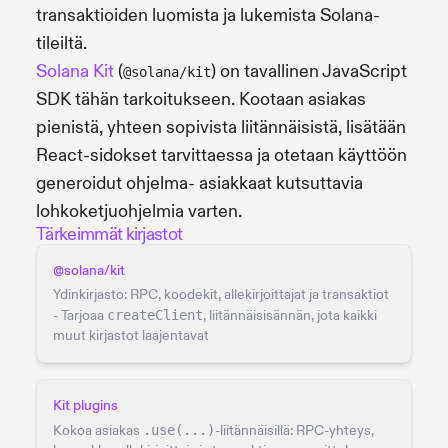
transaktioiden luomista ja lukemista Solana-
tileiltä.
Solana Kit
(
) on tavallinen JavaScript
@solana/kit
SDK tähän tarkoitukseen. Kootaan asiakas
pienistä, yhteen sopivista liitännäisistä, lisätään
React-sidokset tarvittaessa ja otetaan käyttöön
generoidut ohjelma- asiakkaat kutsuttavia
lohkoketjuohjelmia varten.
Tärkeimmät kirjastot
@solana/kit
Ydinkirjasto: RPC, koodekit, allekirjoittajat ja transaktiot
- Tarjoaa
createClient
, liitännäisisännän, jota kaikki
muut kirjastot laajentavat
Kit plugins
Kokoa asiakas
.use(...)
-liitännäisillä: RPC-yhteys,