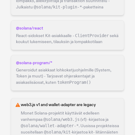
lompakko, allekirjoittaja ja transaktion suunnittelu -
Julkaistu
@solana/kit-plugin-*
-paketteina
@solana/react
React-sidokset Kit-asiakkaalle -
ClientProvider
sekä
koukut lukemiseen, tilauksiin ja lompakkotilaan
@solana-program/*
Generoidut asiakkaat lohkoketjuohjelmille (System,
Token ja muut) - Tarjoavat ohjerakentajat ja
asiakaslisäosat, kuten
tokenProgram()
web3.js v1 and wallet-adapter are legacy
Monet Solana-projektit käyttävät edelleen
vanhempaa
@solana/web3.js
(v1) -kirjastoa ja
@solana/wallet-adapter-*
. Uusissa projekteissa
suositellaan
@solana/kit
-kirjastoa kit- liitännäisten