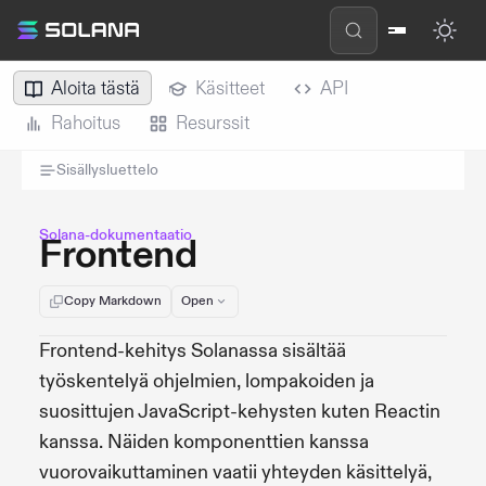
Aloita tästä
Käsitteet
API
Rahoitus
Resurssit
Sisällysluettelo
Solana-dokumentaatio
Frontend
Copy Markdown
Open
Frontend-kehitys Solanassa sisältää
työskentelyä ohjelmien, lompakoiden ja
suosittujen JavaScript-kehysten kuten Reactin
kanssa. Näiden komponenttien kanssa
vuorovaikuttaminen vaatii yhteyden käsittelyä,