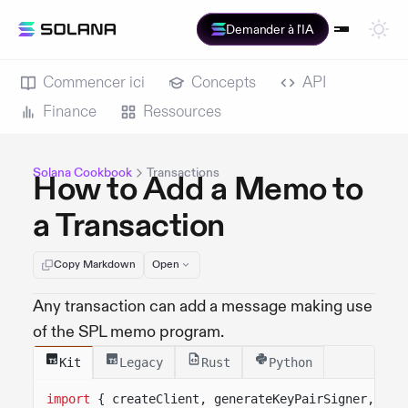
Demander à l'IA
Commencer ici
Concepts
API
Finance
Ressources
Solana Cookbook
Transactions
How to Add a Memo to
a Transaction
Copy Markdown
Open
Any transaction can add a message making use
of the SPL memo program.
Kit
Legacy
Rust
Python
import
{ createClient, generateKeyPairSigner, lam