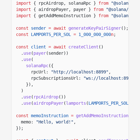
import
{ rpcAirdrop, solanaRpc }
from
"@solana/ki
import
{ airdropPayer, payer }
from
"@solana/kit-
import
{ getAddMemoInstruction }
from
"@solana-pr
const
sender
= await
generateKeyPairSigner
();
const
LAMPORTS_PER_SOL
=
1_000_000_000
n
;
const
client
= await
createClient
()
.
use
(
payer
(sender))
.
use
(
solanaRpc
({
rpcUrl:
"http://localhost:8899"
,
rpcSubscriptionsUrl:
"ws://localhost:8900"
,
}),
)
.
use
(
rpcAirdrop
())
.
use
(
airdropPayer
(
lamports
(
LAMPORTS_PER_SOL
)));
const
memoInstruction
=
getAddMemoInstruction
({
memo:
"Hello, world!"
,
});