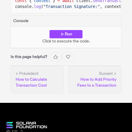
const
{
context
}
= await
client.
sendTransaction
(
console.
log
(
"Transaction Signature:"
, context.sig
Console
Run
Click to execute the code.
Is this page helpful?
Précédent
Suivant
How to Calculate
How to Add Priority
Transaction Cost
Fees to a Transaction