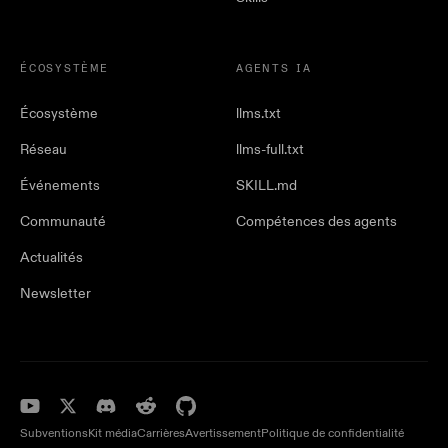
ÉCOSYSTÈME
AGENTS IA
Écosystème
llms.txt
Réseau
llms-full.txt
Événements
SKILL.md
Communauté
Compétences des agents
Actualités
Newsletter
Subventions
Kit média
Carrières
Avertissement
Politique de confidentialité