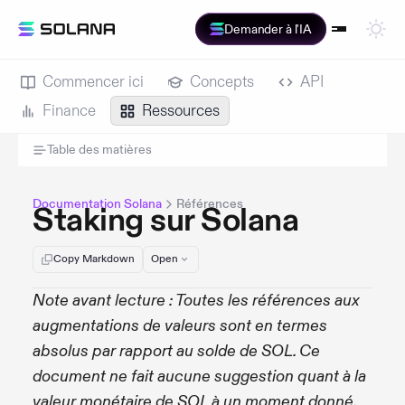
Demander à l'IA
Commencer ici
Concepts
API
Finance
Ressources
Table des matières
Documentation Solana
Références
Staking sur Solana
Copy Markdown
Open
Note avant lecture : Toutes les références aux
augmentations de valeurs sont en termes
absolus par rapport au solde de SOL. Ce
document ne fait aucune suggestion quant à la
valeur monétaire de SOL à un moment donné.