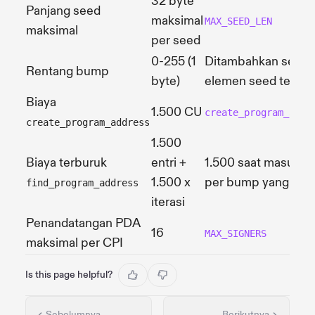
32 byte
Panjang seed
maksimal
MAX_SEED_LEN
maksimal
per seed
0-255 (1
Ditambahkan sebag
Rentang bump
byte)
elemen seed terakh
Biaya
1.500 CU
create_program_addr
create_program_address
1.500
Biaya terburuk
entri +
1.500 saat masuk + 
1.500 x
per bump yang gag
find_program_address
iterasi
Penandatangan PDA
16
MAX_SIGNERS
maksimal per CPI
Is this page helpful?
Sebelumnya
Berikutnya