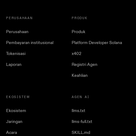
PERUSAHAAN
PRODUK
Perusahaan
Produk
Pembayaran institusional
Platform Developer Solana
Tokenisasi
x402
Laporan
Registri Agen
Keahlian
EKOSISTEM
AGEN AI
Ekosistem
llms.txt
Jaringan
llms-full.txt
Acara
SKILL.md