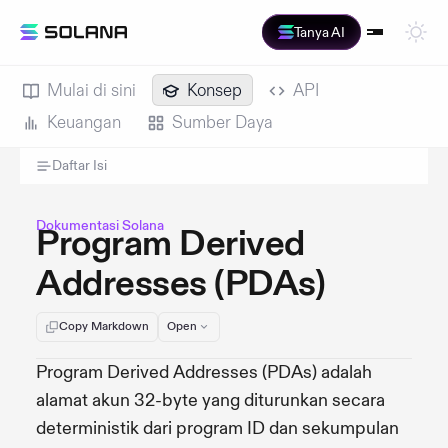
Tanya AI
Mulai di sini
Konsep
API
Keuangan
Sumber Daya
Daftar Isi
Dokumentasi Solana
Program Derived
Addresses (PDAs)
Copy Markdown
Open
Program Derived Addresses (PDAs) adalah
alamat akun 32-byte yang diturunkan secara
deterministik dari program ID dan sekumpulan