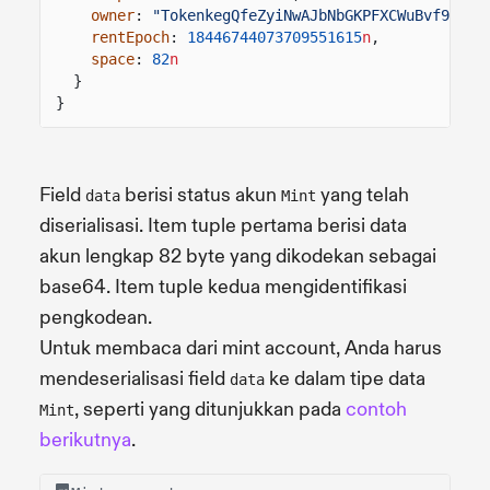
owner
:
"TokenkegQfeZyiNwAJbNbGKPFXCWuBvf9Ss62
rentEpoch
:
18446744073709551615
n
,
space
:
82
n
}
}
Field
berisi status akun
yang telah
data
Mint
diserialisasi. Item tuple pertama berisi data
akun lengkap 82 byte yang dikodekan sebagai
base64. Item tuple kedua mengidentifikasi
pengkodean.
Untuk membaca dari mint account, Anda harus
mendeserialisasi field
ke dalam tipe data
data
, seperti yang ditunjukkan pada
contoh
Mint
berikutnya
.