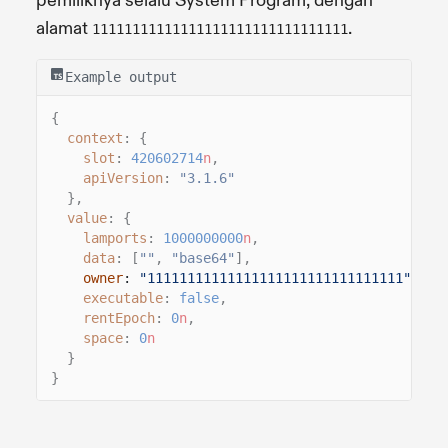
pemiliknya selalu System Program, dengan
alamat
.
11111111111111111111111111111111
Example output
{
context
: {
slot
:
420602714
n
,
apiVersion
:
"3.1.6"
},
value
: {
lamports
:
1000000000
n
,
data
: [
""
,
"base64"
],
owner
:
"11111111111111111111111111111111"
,
executable
:
false
,
rentEpoch
:
0
n
,
space
:
0
n
}
}