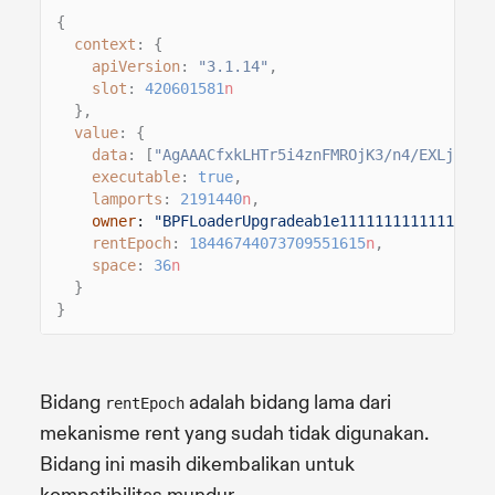
{
context
: {
apiVersion
:
"3.1.14"
,
slot
:
420601581
n
},
value
: {
data
: [
"AgAAACfxkLHTr5i4znFMROjK3/n4/EXLjl+sQ
executable
:
true
,
lamports
:
2191440
n
,
owner
:
"BPFLoaderUpgradeab1e11111111111111111
rentEpoch
:
18446744073709551615
n
,
space
:
36
n
}
}
Bidang
adalah bidang lama dari
rentEpoch
mekanisme rent yang sudah tidak digunakan.
Bidang ini masih dikembalikan untuk