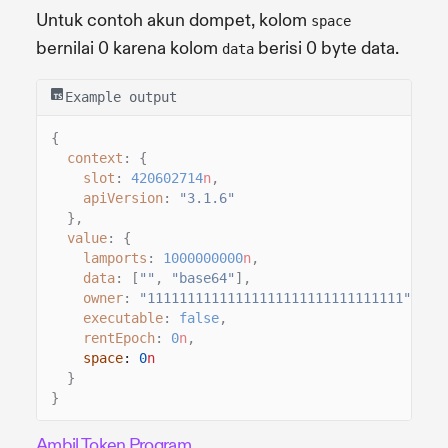
Untuk contoh akun dompet, kolom
space
bernilai 0 karena kolom
berisi 0 byte data.
data
Example output
{
context
: {
slot
:
420602714
n
,
apiVersion
:
"3.1.6"
},
value
: {
lamports
:
1000000000
n
,
data
: [
""
,
"base64"
],
owner
:
"11111111111111111111111111111111"
,
executable
:
false
,
rentEpoch
:
0
n
,
space
:
0
n
}
}
Ambil Token Program