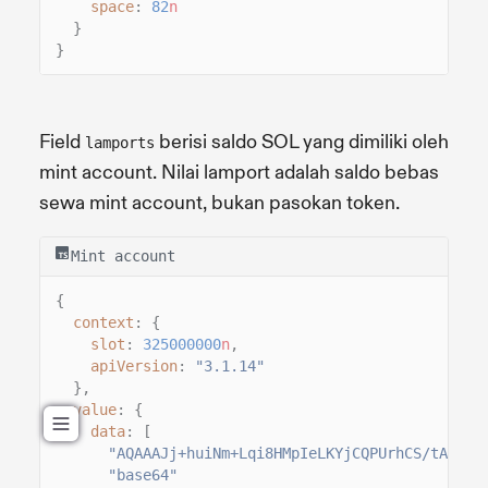
space
:
82
n
}
}
Field
berisi saldo SOL yang dimiliki oleh
lamports
mint account. Nilai lamport adalah saldo bebas
sewa mint account, bukan pasokan token.
Mint account
{
context
: {
slot
:
325000000
n
,
apiVersion
:
"3.1.14"
},
value
: {
data
: [
"AQAAAJj+huiNm+Lqi8HMpIeLKYjCQPUrhCS/tA7Rot
"base64"