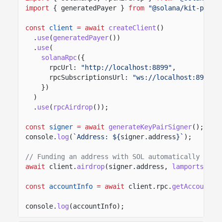
import
{ generatedPayer }
from
"@solana/kit-plugi
const
client
= await
createClient
()
.
use
(
generatedPayer
())
.
use
(
solanaRpc
({
rpcUrl:
"http://localhost:8899"
,
rpcSubscriptionsUrl:
"ws://localhost:8900"
})
)
.
use
(
rpcAirdrop
());
const
signer
= await
generateKeyPairSigner
();
console.
log
(
`Address: ${
signer
.
address
}`
);
// Funding an address with SOL automatically crea
await
client.
airdrop
(signer.address,
lamports
(
1_0
const
accountInfo
= await
client.rpc.
getAccountIn
console.
log
(accountInfo);