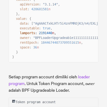
apiVersion
:
"3.1.14"
,
slot
:
420601581
n
},
value
: {
data
: [
"AgAAACfxkLHTr5i4znFMROjK3/n4/EXLjl+sQ
executable
:
true
,
lamports
:
2191440
n
,
owner
:
"BPFLoaderUpgradeab1e11111111111111111
rentEpoch
:
18446744073709551615
n
,
space
:
36
n
}
}
Setiap program account dimiliki oleh
loader
program
. Untuk Token Program account,
owner
adalah BPF Upgradeable Loader.
Token program account