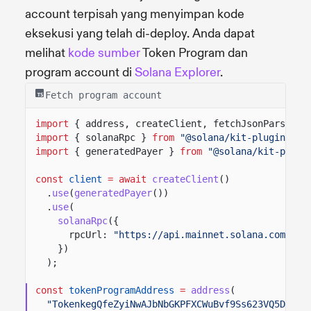
account terpisah yang menyimpan kode
eksekusi yang telah di-deploy. Anda dapat
melihat
kode sumber
Token Program dan
program account di
Solana Explorer
.
Fetch program account
import
{ address, createClient, fetchJsonParsedAc
import
{ solanaRpc }
from
"@solana/kit-plugin-rpc
import
{ generatedPayer }
from
"@solana/kit-plugi
const
client
= await
createClient
()
.
use
(
generatedPayer
())
.
use
(
solanaRpc
({
rpcUrl:
"https://api.mainnet.solana.com"
})
);
const
tokenProgramAddress
=
address
(
"TokenkegQfeZyiNwAJbNbGKPFXCWuBvf9Ss623VQ5DA"