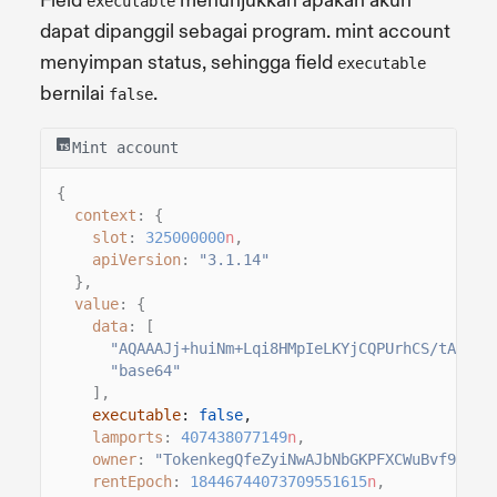
Field
menunjukkan apakah akun
executable
dapat dipanggil sebagai program. mint account
menyimpan status, sehingga field
executable
bernilai
.
false
Mint account
{
context
: {
slot
:
325000000
n
,
apiVersion
:
"3.1.14"
},
value
: {
data
: [
"AQAAAJj+huiNm+Lqi8HMpIeLKYjCQPUrhCS/tA7Rot
"base64"
],
executable
:
false
,
lamports
:
407438077149
n
,
owner
:
"TokenkegQfeZyiNwAJbNbGKPFXCWuBvf9Ss62
rentEpoch
:
18446744073709551615
n
,