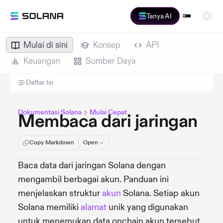
Tanya AI
Mulai di sini
Konsep
API
Keuangan
Sumber Daya
Daftar Isi
Dokumentasi Solana
Mulai Cepat
Membaca dari jaringan
Copy Markdown
Open
Baca data dari jaringan Solana dengan
mengambil berbagai akun. Panduan ini
menjelaskan struktur
akun
Solana. Setiap akun
Solana memiliki
alamat
unik yang digunakan
untuk menemukan data onchain akun tersebut.