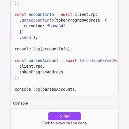
);
const
accountInfo
= await
client.rpc
.
getAccountInfo
(tokenProgramAddress, {
encoding:
"base64"
})
.
send
();
console.
log
(accountInfo);
const
parsedAccount
= await
fetchJsonParsedAccoun
client.rpc,
tokenProgramAddress
);
console.
log
(parsedAccount);
Console
Run
Click to execute the code.