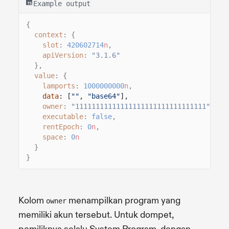
Example output
{
context
: {
slot
:
420602714
n
,
apiVersion
:
"3.1.6"
},
value
: {
lamports
:
1000000000
n
,
data
: [
""
,
"base64"
],
owner
:
"11111111111111111111111111111111"
,
executable
:
false
,
rentEpoch
:
0
n
,
space
:
0
n
}
}
Kolom
menampilkan program yang
owner
memiliki akun tersebut. Untuk dompet,