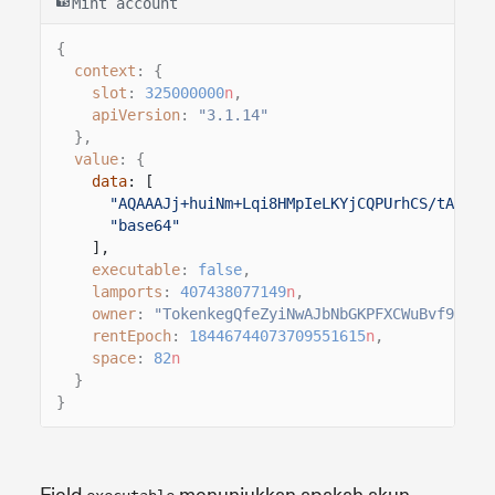
Mint account
{
context
: {
slot
:
325000000
n
,
apiVersion
:
"3.1.14"
},
value
: {
data
: [
"AQAAAJj+huiNm+Lqi8HMpIeLKYjCQPUrhCS/tA7Rot
"base64"
],
executable
:
false
,
lamports
:
407438077149
n
,
owner
:
"TokenkegQfeZyiNwAJbNbGKPFXCWuBvf9Ss62
rentEpoch
:
18446744073709551615
n
,
space
:
82
n
}
}