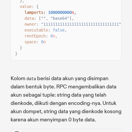
},
value
: {
lamports
:
1000000000
n
,
data
: [
""
,
"base64"
],
owner
:
"11111111111111111111111111111111"
,
executable
:
false
,
rentEpoch
:
0
n
,
space
:
0
n
}
}
Kolom
berisi data akun yang disimpan
data
dalam bentuk byte. RPC mengembalikan data
akun sebagai tuple: string data yang telah
dienkode, diikuti dengan encoding-nya. Untuk
akun dompet, string data yang dienkode kosong
karena akun menyimpan 0 byte data.