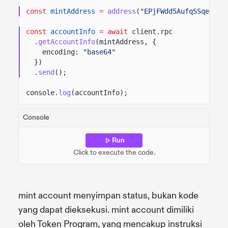
const
mintAddress
=
address
(
"EPjFWdd5AufqSSqeM2qN
const
accountInfo
= await
client.rpc
.
getAccountInfo
(mintAddress, {
encoding:
"base64"
})
.
send
();
console.
log
(accountInfo);
Console
Run
Click to execute the code.
mint account menyimpan status, bukan kode
yang dapat dieksekusi. mint account dimiliki
oleh Token Program, yang mencakup instruksi