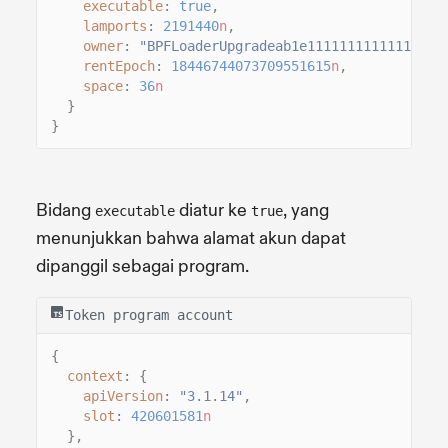
executable
:
true
,
lamports
:
2191440
n
,
owner
:
"BPFLoaderUpgradeab1e11111111111111111
rentEpoch
:
18446744073709551615
n
,
space
:
36
n
}
}
Bidang
diatur ke
, yang
executable
true
menunjukkan bahwa alamat akun dapat
dipanggil sebagai program.
Token program account
{
context
: {
apiVersion
:
"3.1.14"
,
slot
:
420601581
n
},