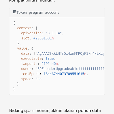
kompatibilitas mundur.
Token program account
{
context
: {
apiVersion
:
"3.1.14"
,
slot
:
420601581
n
},
value
: {
data
: [
"AgAAACfxkLHTr5i4znFMROjK3/n4/EXLjl+sQ
executable
:
true
,
lamports
:
2191440
n
,
owner
:
"BPFLoaderUpgradeab1e11111111111111111
rentEpoch
:
18446744073709551615
n
,
space
:
36
n
}
}
Bidang
menunjukkan ukuran penuh data
space