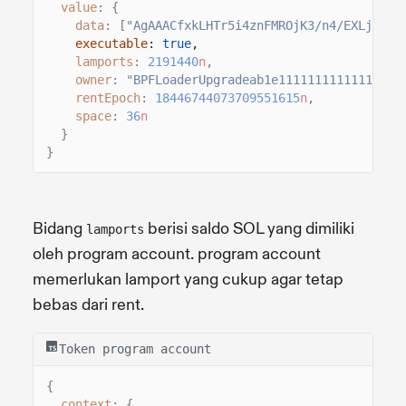
value
: {
data
: [
"AgAAACfxkLHTr5i4znFMROjK3/n4/EXLjl+sQ
executable
:
true
,
lamports
:
2191440
n
,
owner
:
"BPFLoaderUpgradeab1e11111111111111111
rentEpoch
:
18446744073709551615
n
,
space
:
36
n
}
}
Bidang
berisi saldo SOL yang dimiliki
lamports
oleh program account. program account
memerlukan lamport yang cukup agar tetap
bebas dari rent.
Token program account
{
context
: {