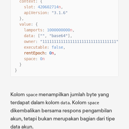
context
: {
slot
:
420602714
n
,
apiVersion
:
"3.1.6"
},
value
: {
lamports
:
1000000000
n
,
data
: [
""
,
"base64"
],
owner
:
"11111111111111111111111111111111"
,
executable
:
false
,
rentEpoch
:
0
n
,
space
:
0
n
}
}
Kolom
menampilkan jumlah byte yang
space
terdapat dalam kolom
. Kolom
data
space
dikembalikan bersama respons pengambilan
akun, tetapi bukan merupakan bagian dari tipe
data akun.