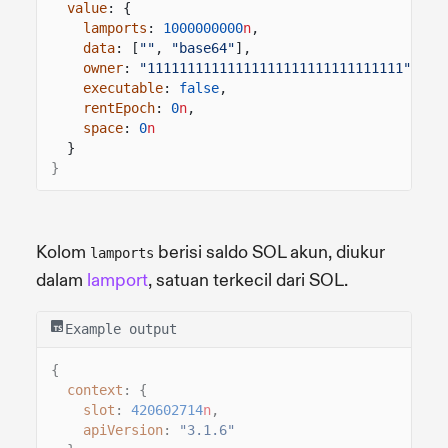
value
: {
lamports
:
1000000000
n
,
data
: [
""
,
"base64"
],
owner
:
"11111111111111111111111111111111"
,
executable
:
false
,
rentEpoch
:
0
n
,
space
:
0
n
}
}
Kolom
berisi saldo SOL akun, diukur
lamports
dalam
lamport
, satuan terkecil dari SOL.
Example output
{
context
: {
slot
:
420602714
n
,
apiVersion
:
"3.1.6"