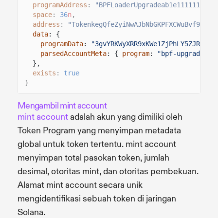
programAddress
:
"BPFLoaderUpgradeab1e1111111111
space
:
36
n
,
address
:
"TokenkegQfeZyiNwAJbNbGKPFXCWuBvf9Ss62
data
: {
programData
:
"3gvYRKWyXRR9xKWe1ZjPhLY5ZJRN7KD
parsedAccountMeta
: {
program
:
"bpf-upgradeabl
},
exists
:
true
}
Mengambil mint account
mint account
adalah akun yang dimiliki oleh
Token Program yang menyimpan metadata
global untuk token tertentu. mint account
menyimpan total pasokan token, jumlah
desimal, otoritas mint, dan otoritas pembekuan.
Alamat mint account secara unik
mengidentifikasi sebuah token di jaringan
Solana.