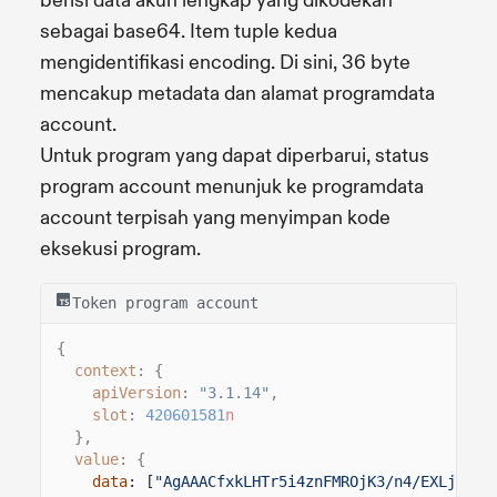
berisi data akun lengkap yang dikodekan
sebagai base64. Item tuple kedua
mengidentifikasi encoding. Di sini, 36 byte
mencakup metadata dan alamat programdata
account.
Untuk program yang dapat diperbarui, status
program account menunjuk ke programdata
account terpisah yang menyimpan kode
eksekusi program.
Token program account
{
context
: {
apiVersion
:
"3.1.14"
,
slot
:
420601581
n
},
value
: {
data
: [
"AgAAACfxkLHTr5i4znFMROjK3/n4/EXLjl+sQ