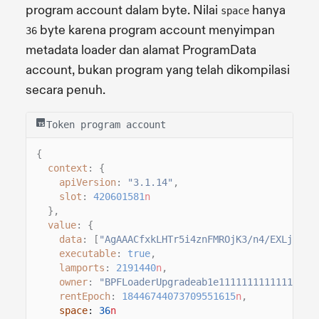
program account dalam byte. Nilai
hanya
space
byte karena program account menyimpan
36
metadata loader dan alamat ProgramData
account, bukan program yang telah dikompilasi
secara penuh.
Token program account
{
context
: {
apiVersion
:
"3.1.14"
,
slot
:
420601581
n
},
value
: {
data
: [
"AgAAACfxkLHTr5i4znFMROjK3/n4/EXLjl+sQ
executable
:
true
,
lamports
:
2191440
n
,
owner
:
"BPFLoaderUpgradeab1e11111111111111111
rentEpoch
:
18446744073709551615
n
,
space
:
36
n