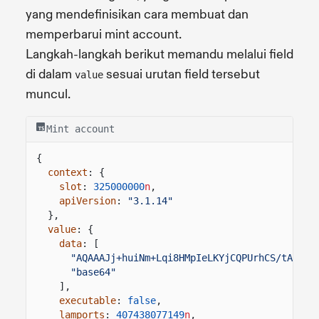
yang mendefinisikan cara membuat dan
memperbarui mint account.
Langkah-langkah berikut memandu melalui field
di dalam
sesuai urutan field tersebut
value
muncul.
Mint account
{
context
: {
slot
:
325000000
n
,
apiVersion
:
"3.1.14"
},
value
: {
data
: [
"AQAAAJj+huiNm+Lqi8HMpIeLKYjCQPUrhCS/tA7Rot
"base64"
],
executable
:
false
,
lamports
:
407438077149
n
,