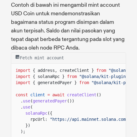
Contoh di bawah ini mengambil mint account
USD Coin untuk mendemonstrasikan
bagaimana status program disimpan dalam
akun terpisah. Saldo dan nilai pasokan yang
tepat dapat berbeda tergantung pada slot yang
dibaca oleh node RPC Anda.
Fetch mint account
import
{ address, createClient }
from
"@solana/ki
import
{ solanaRpc }
from
"@solana/kit-plugin-rpc
import
{ generatedPayer }
from
"@solana/kit-plugi
const
client
= await
createClient
()
.
use
(
generatedPayer
())
.
use
(
solanaRpc
({
rpcUrl:
"https://api.mainnet.solana.com"
})
);