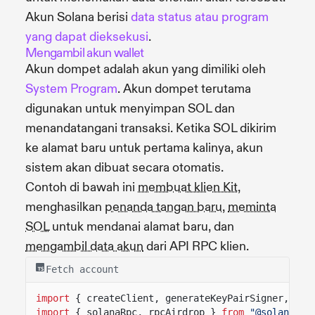
Akun Solana berisi
data status atau program
yang dapat dieksekusi
.
Mengambil akun wallet
Akun dompet adalah akun yang dimiliki oleh
System Program
. Akun dompet terutama
digunakan untuk menyimpan SOL dan
menandatangani transaksi. Ketika SOL dikirim
ke alamat baru untuk pertama kalinya, akun
sistem akan dibuat secara otomatis.
Contoh di bawah ini
membuat klien Kit
,
menghasilkan
penanda tangan baru
,
meminta
SOL
untuk mendanai alamat baru, dan
mengambil data akun
dari API RPC klien.
Fetch account
import
{ createClient, generateKeyPairSigner, lam
import
{ solanaRpc, rpcAirdrop }
from
"@solana/ki