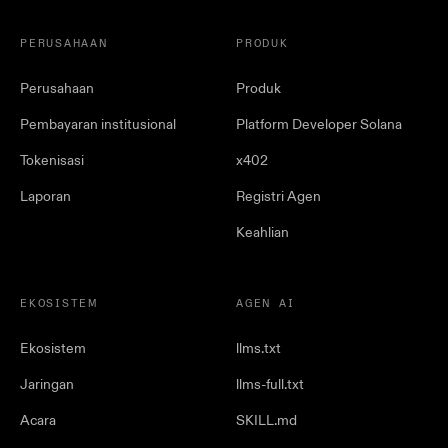
PERUSAHAAN
PRODUK
Perusahaan
Produk
Pembayaran institusional
Platform Developer Solana
Tokenisasi
x402
Laporan
Registri Agen
Keahlian
EKOSISTEM
AGEN AI
Ekosistem
llms.txt
Jaringan
llms-full.txt
Acara
SKILL.md