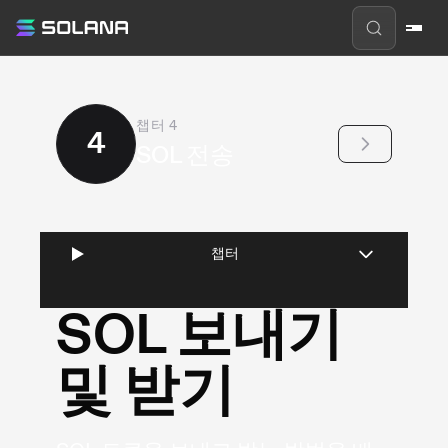
현재 챕터
:
챕터
4
4
SOL 전송
챕터
SOL 보내기
및 받기