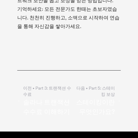
트워크 보안을 돕고 보상을 얻는 방법입니다.
기억하세요: 모든 전문가도 한때는 초보자였습
니다. 천천히 진행하고, 소액으로 시작하여 연습
을 통해 자신감을 쌓아가세요.
이전
• Part
3
:
트랜잭션 수
다음
• Part
5
:
스테이
수료
킹 보상
솔라나 트랜잭션
스테이킹이란
수수료 이해하기
무엇인가요?