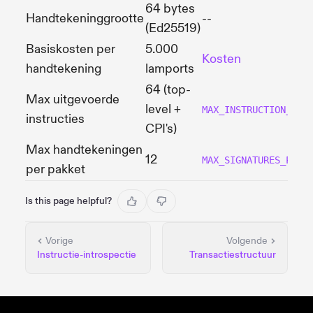
64 bytes
Handtekeninggrootte
--
(Ed25519)
Basiskosten per
5.000
Kosten
handtekening
lamports
64 (top-
Max uitgevoerde
level +
MAX_INSTRUCTION_TRA
instructies
CPI's)
Max handtekeningen
12
MAX_SIGNATURES_PER_
per pakket
Is this page helpful?
Vorige
Volgende
Instructie-introspectie
Transactiestructuur