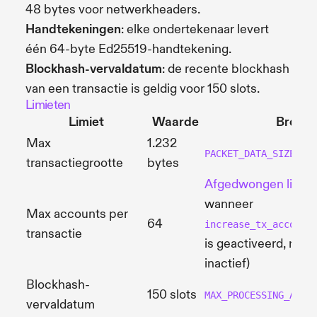
48 bytes voor netwerkheaders.
Handtekeningen
: elke ondertekenaar levert
één 64-byte Ed25519-handtekening.
Blockhash-vervaldatum
: de recente blockhash
van een transactie is geldig voor 150 slots.
Limieten
Limiet
Waarde
Bron
Max
1.232
PACKET_DATA_SIZE
transactiegrootte
bytes
Afgedwongen limiet
wanneer
Max accounts per
64
increase_tx_account
transactie
is geactiveerd, mom
inactief)
Blockhash-
150 slots
MAX_PROCESSING_AGE
vervaldatum