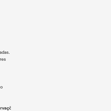
adas.
res
vo
rvações