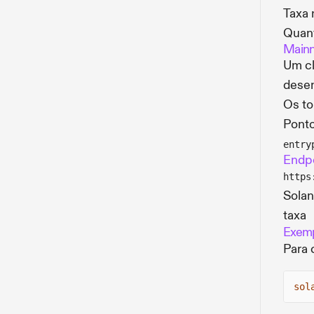
Taxa 
Quan
Mainn
Um cl
desen
Os to
Ponto
entry
Endpo
https
Solan
taxa
Exemp
Para 
sol