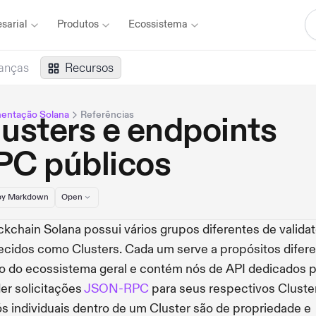
sarial
Produtos
Ecossistema
anças
Recursos
entação Solana
Referências
usters e endpoints
PC públicos
y Markdown
Open
ckchain Solana possui vários grupos diferentes de validat
cidos como Clusters. Cada um serve a propósitos difer
o do ecossistema geral e contém nós de API dedicados p
er solicitações
JSON-RPC
para seus respectivos Cluste
s individuais dentro de um Cluster são de propriedade e