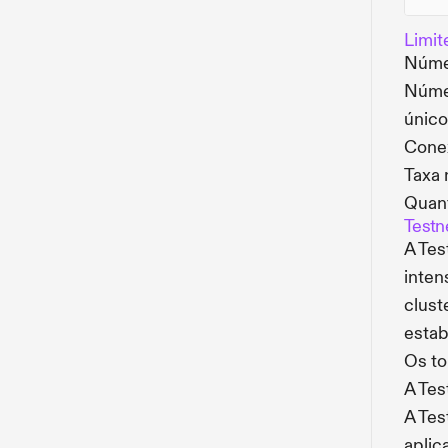
Limit
Númer
Númer
único
Conex
Taxa 
Quan
Testn
A Tes
inten
clust
estab
Os to
A Tes
A Tes
aplic