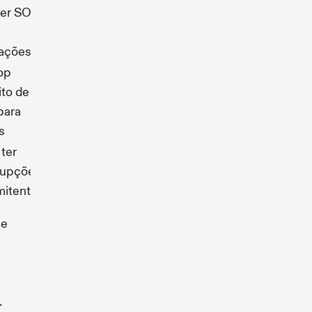
er SOL
sações
op
ito de
para
s
ter
rupções
mitentes
ue
.