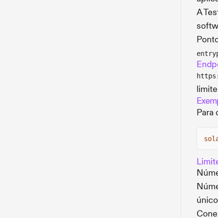
A Tes
softw
Ponto
entry
Endpo
https
limit
Exemp
Para 
sol
Limit
Númer
Númer
único
Conex