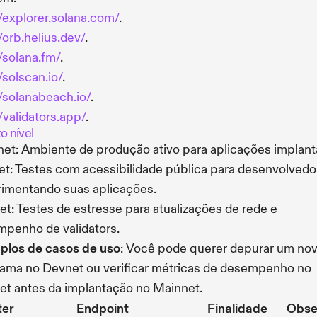
//explorer.solana.com/
.
//orb.helius.dev/
.
//solana.fm/
.
/solscan.io/
.
//solanabeach.io/
.
//validators.app/
.
o nível
et: Ambiente de produção ativo para aplicações implant
t: Testes com acessibilidade pública para desenvolvedo
imentando suas aplicações.
et: Testes de estresse para atualizações de rede e
penho de validators.
plos de casos de uso
: Você pode querer depurar um no
ama no Devnet ou verificar métricas de desempenho no
et antes da implantação no Mainnet.
ter
Endpoint
Finalidade
Obse