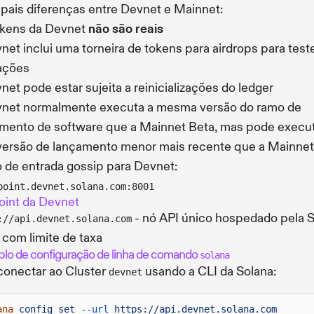
ipais diferenças entre Devnet e Mainnet:
okens da Devnet
não são reais
net inclui uma torneira de tokens para airdrops para test
ações
net pode estar sujeita a reinicializações do ledger
net normalmente executa a mesma versão do ramo de
mento de software que a Mainnet Beta, mas pode execu
ersão de lançamento menor mais recente que a Mainnet
 de entrada gossip para Devnet:
point.devnet.solana.com:8001
int da Devnet
- nó API único hospedado pela 
://api.devnet.solana.com
 com limite de taxa
lo de configuração de linha de comando
solana
conectar ao Cluster
usando a CLI da Solana:
devnet
ana
config set
--url
https://api.devnet.solana.com