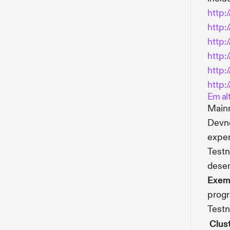
http:
http:
http:
http:/
http:
http:
Em alt
Mainn
Devne
exper
Testn
desem
Exem
progr
Testn
Clus