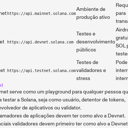
Requ
Ambiente de
net
para
https://api.mainnet.solana.com
produção ativo
tran
Airdr
Testes e
gratu
et
desenvolvimento
https://api.devnet.solana.com
SOL 
públicos
teste
Testes de
Pode 
et
validadores e
inter
https://api.testnet.solana.com
stress
inter
et
net serve como um playground para qualquer pessoa q
a testar a Solana, seja como usuário, detentor de tokens,
volvedor de aplicativos ou validator.
amadores de aplicações devem ter como alvo a Devnet.
ciais validadores devem primeiro ter como alvo a Devnet