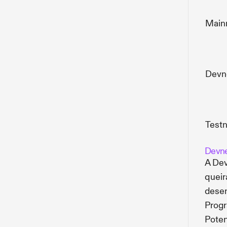
Main
Devn
Testn
Devn
A Dev
queir
desen
Progr
Poten