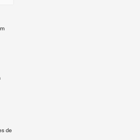
um
m
es de