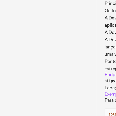
Princ
Os t
A Dev
aplic
A Dev
A Dev
lança
uma v
Ponto
entry
Endpo
https
Labs;
Exemp
Para 
sol