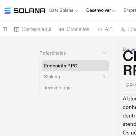
Usar Solana
Desenvolver
Empre
Comece aqui
Conceitos
API
Fin
Docum
Cl
Referências
R
Endpoints RPC
Staking
Cop
Terminologia
A blo
conhe
dentr
atend
Os nó