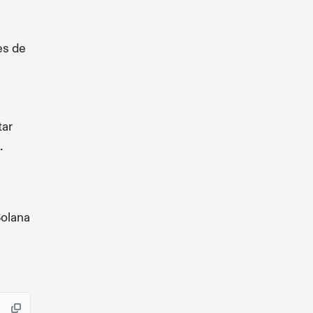
es de
tar
.
Solana