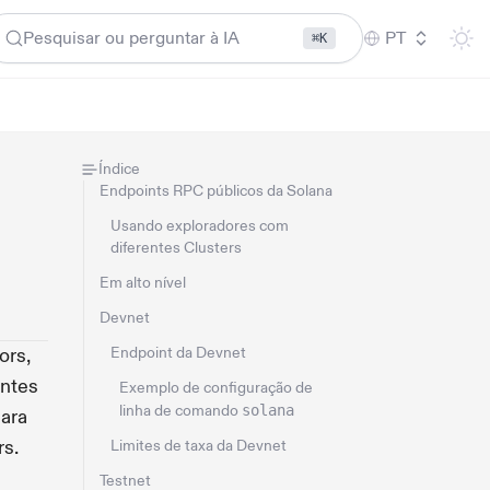
Pesquisar ou perguntar à IA
PT
⌘K
Índice
Endpoints RPC públicos da Solana
Usando exploradores com
diferentes Clusters
Em alto nível
Devnet
ors,
Endpoint da Devnet
entes
Exemplo de configuração de
linha de comando
solana
ara
rs.
Limites de taxa da Devnet
Testnet