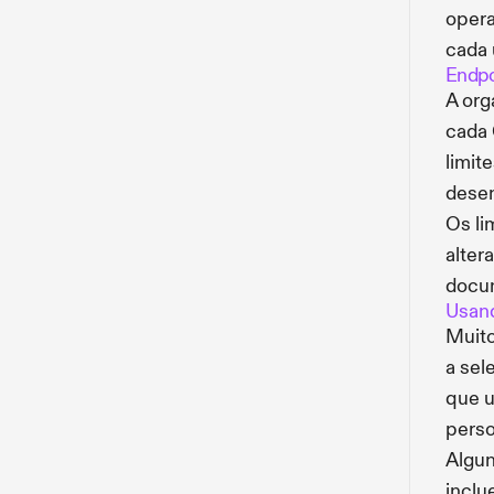
opera
cada
Endpo
A org
cada 
limit
desen
Os li
alter
docum
Usand
Muito
a sel
que 
perso
Algun
inclu