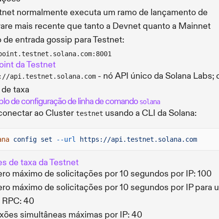
tnet normalmente executa um ramo de lançamento de
are mais recente que tanto a Devnet quanto a Mainnet
 de entrada gossip para Testnet:
point.testnet.solana.com:8001
int da Testnet
- nó API único da Solana Labs;
://api.testnet.solana.com
e de taxa
lo de configuração de linha de comando
solana
conectar ao Cluster
usando a CLI da Solana:
testnet
ana
config set
--url
https://api.testnet.solana.com
es de taxa da Testnet
o máximo de solicitações por 10 segundos por IP: 100
o máximo de solicitações por 10 segundos por IP para 
 RPC: 40
ões simultâneas máximas por IP: 40