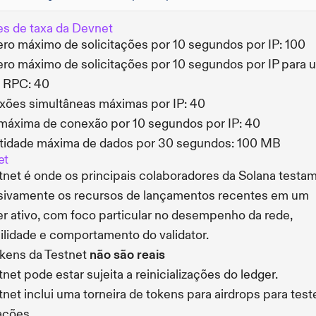
es de taxa da Devnet
o máximo de solicitações por 10 segundos por IP: 100
o máximo de solicitações por 10 segundos por IP para 
 RPC: 40
ões simultâneas máximas por IP: 40
máxima de conexão por 10 segundos por IP: 40
tidade máxima de dados por 30 segundos: 100 MB
et
tnet é onde os principais colaboradores da Solana testa
sivamente os recursos de lançamentos recentes em um
er ativo, com foco particular no desempenho da rede,
ilidade e comportamento do validator.
kens da Testnet
não são reais
tnet pode estar sujeita a reinicializações do ledger.
tnet inclui uma torneira de tokens para airdrops para test
ações