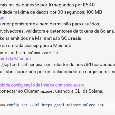
máxima de conexão por 10 segundos por IP: 40
tidade máxima de dados por 30 segundos: 100 MB
et
uster persistente e sem permissão para usuários,
volvedores, validators e detentores de tokens da Solana.
kens emitidos na Mainnet são SOL
reais
 de entrada Gossip para a Mainnet:
point.mainnet.solana.com:8001
int da Mainnet
- cluster de nós API hospedado
://api.mainnet.solana.com
a Labs, suportado por um balanceador de carga; com limi
lo de configuração de linha de comando
solana
conectar ao Cluster
usando a CLI da Solana:
mainnet
ana
config set
--url
https://api.mainnet.solana.com