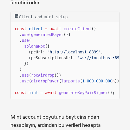
ücretini öder.
Client and mint setup
const
client
= await
createClient
()
.
use
(
generatedPayer
())
.
use
(
solanaRpc
({
rpcUrl:
"http://localhost:8899"
,
rpcSubscriptionsUrl:
"ws://localhost:8900"
})
)
.
use
(
rpcAirdrop
())
.
use
(
airdropPayer
(
lamports
(
1_000_000_000
n
)));
const
mint
= await
generateKeyPairSigner
();
Mint account boyutunu bayt cinsinden
hesaplayın, ardından bu verileri hesapta