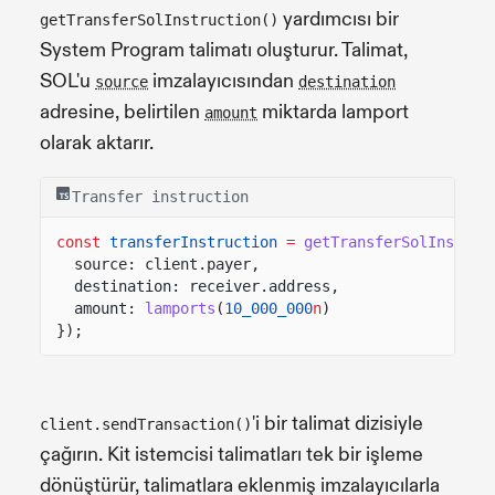
yardımcısı bir
getTransferSolInstruction()
System Program talimatı oluşturur. Talimat,
SOL'u
imzalayıcısından
source
destination
adresine, belirtilen
miktarda lamport
amount
olarak aktarır.
Transfer instruction
const
transferInstruction
=
getTransferSolInstruc
source: client.payer,
destination: receiver.address,
amount:
lamports
(
10_000_000
n
)
});
'i bir talimat dizisiyle
client.sendTransaction()
çağırın. Kit istemcisi talimatları tek bir işleme
dönüştürür, talimatlara eklenmiş imzalayıcılarla