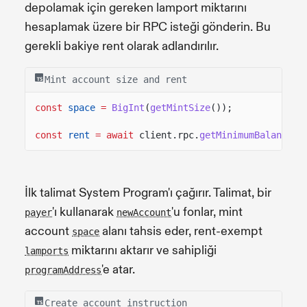
depolamak için gereken lamport miktarını
hesaplamak üzere bir RPC isteği gönderin. Bu
gerekli bakiye rent olarak adlandırılır.
Mint account size and rent
const
space
=
BigInt
(
getMintSize
());
const
rent
= await
client.rpc.
getMinimumBalanceFo
İlk talimat System Program'ı çağırır. Talimat, bir
'ı kullanarak
'u fonlar, mint
payer
newAccount
account
alanı tahsis eder, rent-exempt
space
miktarını aktarır ve sahipliği
lamports
'e atar.
programAddress
Create account instruction