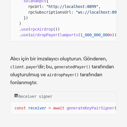
solanaRpc
({
rpcUrl:
"http://localhost:8899"
,
rpcSubscriptionsUrl:
"ws://localhost:8900"
})
)
.
use
(
rpcAirdrop
())
.
use
(
airdropPayer
(
lamports
(
1_000_000_000
n
)));
Alıcı için bir imzalayıcı oluşturun. Gönderen,
'dir; bu,
tarafından
client.payer
generatedPayer()
oluşturulmuş ve
tarafından
airdropPayer()
fonlanmıştır.
Receiver signer
const
receiver
= await
generateKeyPairSigner
();