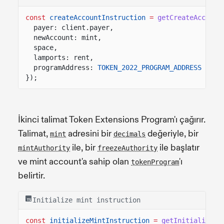
const
createAccountInstruction
=
getCreateAccount
payer: client.payer,
newAccount: mint,
space,
lamports: rent,
programAddress:
TOKEN_2022_PROGRAM_ADDRESS
});
İkinci talimat Token Extensions Program'ı çağırır.
Talimat,
adresini bir
değeriyle, bir
mint
decimals
ile, bir
ile başlatır
mintAuthority
freezeAuthority
ve mint account'a sahip olan
'ı
tokenProgram
belirtir.
Initialize mint instruction
const
initializeMintInstruction
=
getInitializeMi