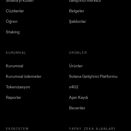
Solana'yı Kullan
Geliştirici merkezi
Cüzdanlar
Belgeler
Öğren
Şablonlar
Staking
KURUMSAL
ÜRÜNLER
Kurumsal
Ürünler
Kurumsal ödemeler
Solana Geliştirici Platformu
Tokenizasyon
x402
Raporlar
Ajan Kaydı
Beceriler
EKOSISTEM
YAPAY ZEKA AJANLARI