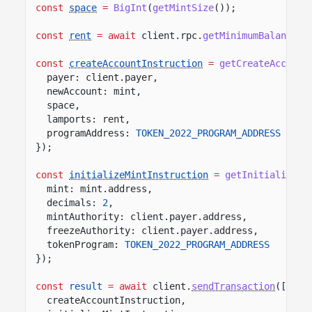
const
space
=
BigInt
(
getMintSize
());
const
rent
= await
client.rpc.
getMinimumBalanceFo
const
createAccountInstruction
=
getCreateAccount
payer: client.payer,
newAccount: mint,
space,
lamports: rent,
programAddress:
TOKEN_2022_PROGRAM_ADDRESS
});
const
initializeMintInstruction
=
getInitializeMi
mint: mint.address,
decimals:
2
,
mintAuthority: client.payer.address,
freezeAuthority: client.payer.address,
tokenProgram:
TOKEN_2022_PROGRAM_ADDRESS
});
const
result
= await
client.
sendTransaction
([
createAccountInstruction,