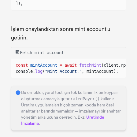
]);
İşlem onaylandıktan sonra mint account'u
getirin.
Fetch mint account
const
mintAccount
= await
fetchMint
(client.rpc, m
console.
log
(
"Mint Account:"
, mintAccount);
Bu örnekler, yerel test için tek kullanımlık bir keypair
oluşturmak amacıyla
generatedPayer()
kullanır.
Üretim uygulamaları hiçbir zaman kodda ham özel
anahtarlar barındırmamalıdır — imzalamayı bir anahtar
yönetim arka ucuna devredin. Bkz.
Üretimde
İmzalama
.