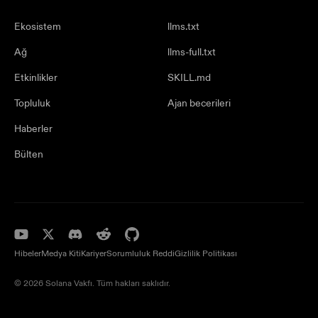
Ekosistem
llms.txt
Ağ
llms-full.txt
Etkinlikler
SKILL.md
Topluluk
Ajan becerileri
Haberler
Bülten
Hibeler
Medya Kiti
Kariyer
Sorumluluk Reddi
Gizlilik Politikası
© 2026 Solana Vakfı. Tüm hakları saklıdır.