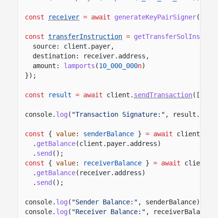
const
receiver
= await
generateKeyPairSigner
();
const
transferInstruction
=
getTransferSolInstruc
source: client.payer,
destination: receiver.address,
amount:
lamports
(
10_000_000
n
)
});
const
result
= await
client.
sendTransaction
([tran
console.
log
(
"Transaction Signature:"
, result.cont
const
{
value
:
senderBalance
}
= await
client.rpc
.
getBalance
(client.payer.address)
.
send
();
const
{
value
:
receiverBalance
}
= await
client.r
.
getBalance
(receiver.address)
.
send
();
console.
log
(
"Sender Balance:"
, senderBalance);
console.
log
(
"Receiver Balance:"
, receiverBalance)