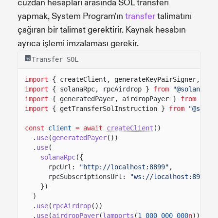
cüzdan hesapları arasında SOL transferi
yapmak, System Program'ın
transfer
talimatını
çağıran bir talimat gerektirir. Kaynak hesabın
ayrıca işlemi imzalaması gerekir.
Transfer SOL
import
{ createClient, generateKeyPairSigner, lam
import
{ solanaRpc, rpcAirdrop }
from
"@solana/ki
import
{ generatedPayer, airdropPayer }
from
"@so
import
{ getTransferSolInstruction }
from
"@solan
const
client
= await
createClient
()
.
use
(
generatedPayer
())
.
use
(
solanaRpc
({
rpcUrl:
"http://localhost:8899"
,
rpcSubscriptionsUrl:
"ws://localhost:8900"
})
)
.
use
(
rpcAirdrop
())
.
use
(
airdropPayer
(
lamports
(
1_000_000_000
n
)));