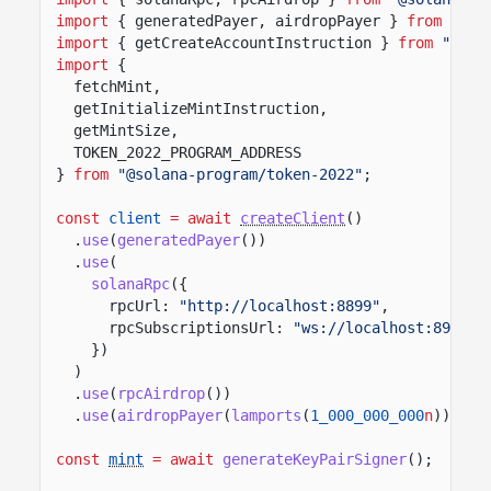
import
{ generatedPayer, airdropPayer }
from
"@so
import
{ getCreateAccountInstruction }
from
"@sol
import
{
fetchMint,
getInitializeMintInstruction,
getMintSize,
TOKEN_2022_PROGRAM_ADDRESS
}
from
"@solana-program/token-2022"
;
const
client
= await
createClient
()
.
use
(
generatedPayer
())
.
use
(
solanaRpc
({
rpcUrl:
"http://localhost:8899"
,
rpcSubscriptionsUrl:
"ws://localhost:8900"
})
)
.
use
(
rpcAirdrop
())
.
use
(
airdropPayer
(
lamports
(
1_000_000_000
n
)));
const
mint
= await
generateKeyPairSigner
();