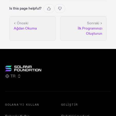
Is this page helpful?
Önceki
Sonraki
Ağdan Okuma
İlk Programınızı
Oluşturun
TR
SOLANA'YI KULLAN
GELIŞTIR