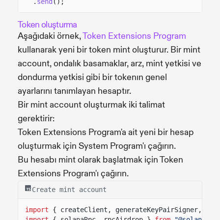
.
send
();
Token oluşturma
Aşağıdaki örnek,
Token Extensions Program
kullanarak yeni bir token mint oluşturur. Bir mint
account, ondalık basamaklar, arz, mint yetkisi ve
dondurma yetkisi gibi bir tokenın genel
ayarlarını tanımlayan hesaptır.
Bir mint account oluşturmak iki talimat
gerektirir:
Token Extensions Program'a ait yeni bir hesap
oluşturmak için System Program'ı çağırın.
Bu hesabı mint olarak başlatmak için Token
Extensions Program'ı çağırın.
Create mint account
import
{ createClient, generateKeyPairSigner, lam
import
{ solanaRpc, rpcAirdrop }
from
"@solana/ki