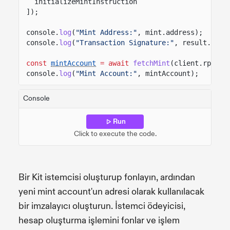
initializeMintInstruction
]);
console.
log
(
"Mint Address:"
, mint.address);
console.
log
(
"Transaction Signature:"
, result.cont
const
mintAccount
= await
fetchMint
(client.rpc, m
console.
log
(
"Mint Account:"
, mintAccount);
Console
Run
Click to execute the code.
Bir Kit istemcisi oluşturup fonlayın, ardından
yeni mint account'un adresi olarak kullanılacak
bir imzalayıcı oluşturun. İstemci ödeyicisi,
hesap oluşturma işlemini fonlar ve işlem