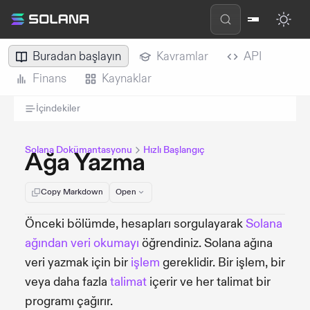
Buradan başlayın
Kavramlar
API
Finans
Kaynaklar
İçindekiler
Solana Dokümantasyonu
Hızlı Başlangıç
Ağa Yazma
Copy Markdown
Open
Önceki bölümde, hesapları sorgulayarak
Solana
ağından veri okumayı
öğrendiniz. Solana ağına
veri yazmak için bir
işlem
gereklidir. Bir işlem, bir
veya daha fazla
talimat
içerir ve her talimat bir
programı çağırır.