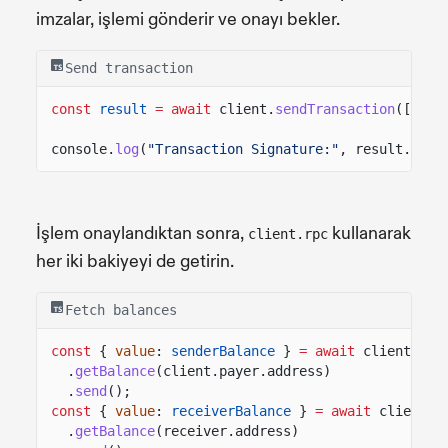
imzalar, işlemi gönderir ve onayı bekler.
Send transaction
const
result
= await
client.
sendTransaction
([tran
console.
log
(
"Transaction Signature:"
, result.cont
İşlem onaylandıktan sonra,
kullanarak
client.rpc
her iki bakiyeyi de getirin.
Fetch balances
const
{
value
:
senderBalance
}
= await
client.rpc
.
getBalance
(client.payer.address)
.
send
();
const
{
value
:
receiverBalance
}
= await
client.r
.
getBalance
(receiver.address)