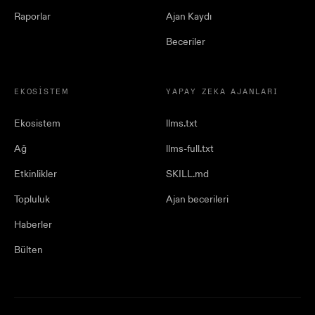
Raporlar
Ajan Kaydı
Beceriler
EKOSISTEM
YAPAY ZEKA AJANLARI
Ekosistem
llms.txt
Ağ
llms-full.txt
Etkinlikler
SKILL.md
Topluluk
Ajan becerileri
Haberler
Bülten