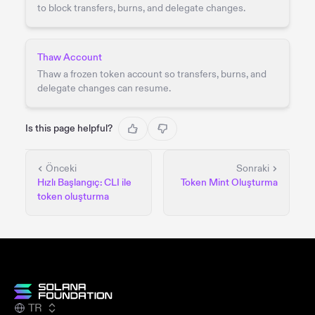
to block transfers, burns, and delegate changes.
Thaw Account
Thaw a frozen token account so transfers, burns, and
delegate changes can resume.
Is this page helpful?
Önceki
Sonraki
Hızlı Başlangıç: CLI ile
Token Mint Oluşturma
token oluşturma
TR