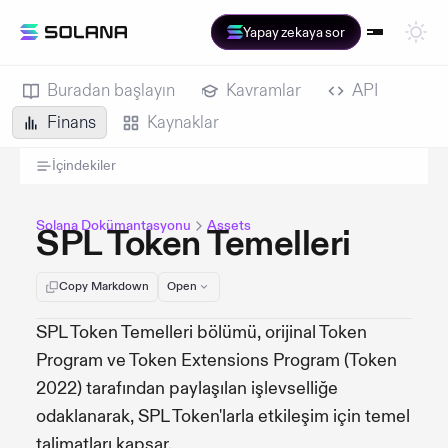
Yapay zekaya sor
Buradan başlayın
Kavramlar
API
Finans
Kaynaklar
İçindekiler
Solana Dokümantasyonu
Assets
SPL Token Temelleri
Copy Markdown
Open
SPL Token Temelleri bölümü, orijinal Token
Program ve Token Extensions Program (Token
2022) tarafından paylaşılan işlevselliğe
odaklanarak, SPL Token'larla etkileşim için temel
talimatları kapsar.