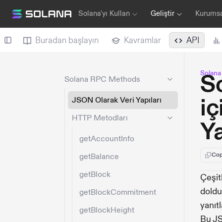
Solana'yı Kullan
Geliştir
Kurums
Buradan başlayın
Kavramlar
API
Solan
S
Solana RPC Methods
iç
JSON Olarak Veri Yapıları
HTTP Metodları
Ya
getAccountInfo
Cop
getBalance
getBlock
Çeşit
doldu
getBlockCommitment
yanıt
getBlockHeight
Bu JS