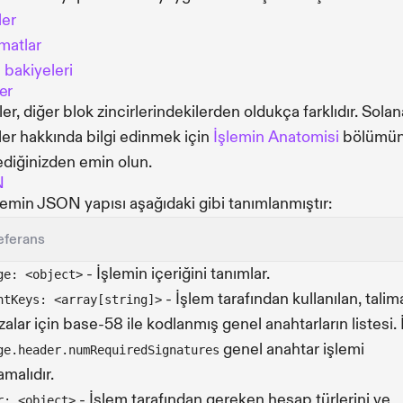
ler
imatlar
 bakiyeleri
er
er, diğer blok zincirlerindekilerden oldukça farklıdır. Solan
ler hakkında bilgi edinmek için
İşlemin Anatomisi
bölümü
ediğinizden emin olun.
N
şlemin JSON yapısı aşağıdaki gibi tanımlanmıştır:
eferans
- İşlemin içeriğini tanımlar.
ge: <object>
- İşlem tarafından kullanılan, talim
ntKeys: <array[string]>
zalar için base-58 ile kodlanmış genel anahtarların listesi. 
genel anahtar işlemi
ge.header.numRequiredSignatures
amalıdır.
- İşlem tarafından gereken hesap türlerini ve
r: <object>