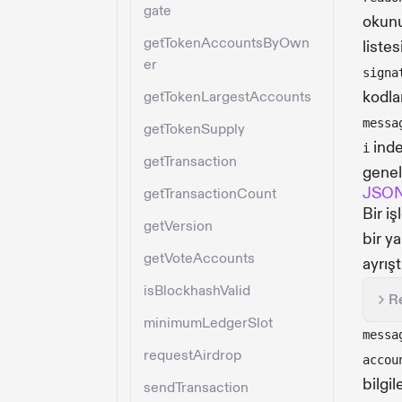
gate
okunu
getTokenAccountsByOwn
listesi
er
signa
kodla
getTokenLargestAccounts
messa
getTokenSupply
inde
i
getTransaction
genel 
JSON 
getTransactionCount
Bir i
getVersion
bir y
getVoteAccounts
ayrışt
isBlockhashValid
R
minimumLedgerSlot
messa
requestAirdrop
accou
bilgil
sendTransaction