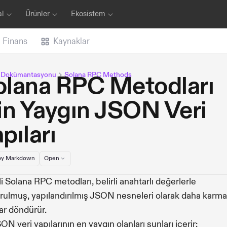
al
Ürünler
Ekosistem
Finans
Kaynaklar
a Dokümantasyonu
Solana RPC Methods
olana RPC Metodları
in Yaygın JSON Veri
pıları
y Markdown
Open
li Solana RPC metodları, belirli anahtarlı değerlerle
rulmuş, yapılandırılmış JSON nesneleri olarak daha karma
lar döndürür.
ON veri yapılarının en yaygın olanları şunları içerir: