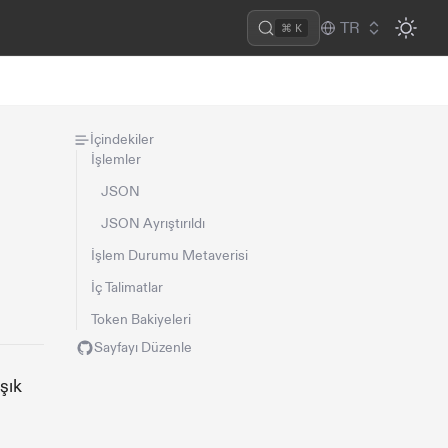
TR
⌘ K
İçindekiler
İşlemler
JSON
JSON Ayrıştırıldı
İşlem Durumu Metaverisi
İç Talimatlar
Token Bakiyeleri
Sayfayı Düzenle
şık