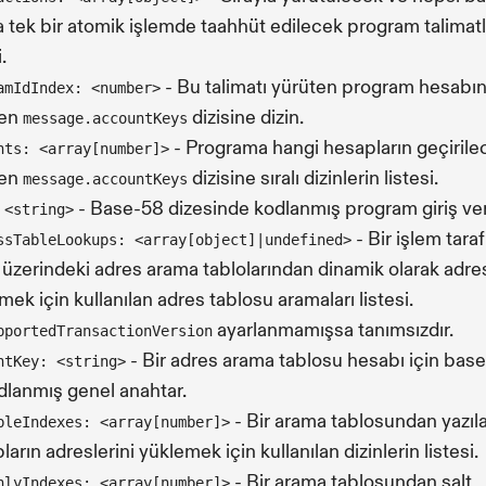
a tek bir atomik işlemde taahhüt edilecek program talimatl
.
- Bu talimatı yürüten program hesabın
amIdIndex: <number>
ten
dizisine dizin.
message.accountKeys
- Programa hangi hesapların geçirile
nts: <array[number]>
ten
dizisine sıralı dizinlerin listesi.
message.accountKeys
- Base-58 dizesinde kodlanmış program giriş veri
 <string>
- Bir işlem tara
ssTableLookups: <array[object]|undefined>
r üzerindeki adres arama tablolarından dinamik olarak adre
mek için kullanılan adres tablosu aramaları listesi.
ayarlanmamışsa tanımsızdır.
pportedTransactionVersion
- Bir adres arama tablosu hesabı için bas
ntKey: <string>
odlanmış genel anahtar.
- Bir arama tablosundan yazıla
bleIndexes: <array[number]>
arın adreslerini yüklemek için kullanılan dizinlerin listesi.
- Bir arama tablosundan salt
nlyIndexes: <array[number]>