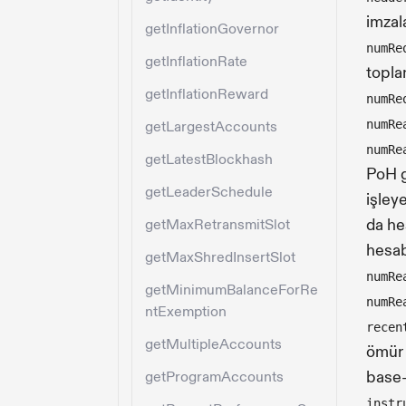
imzala
getInflationGovernor
numRe
getInflationRate
topla
getInflationReward
numRe
numRe
getLargestAccounts
numRe
getLatestBlockhash
PoH g
getLeaderSchedule
işley
da he
getMaxRetransmitSlot
hesab
getMaxShredInsertSlot
numRe
getMinimumBalanceForRe
numRe
ntExemption
recen
getMultipleAccounts
ömür 
base-
getProgramAccounts
instr