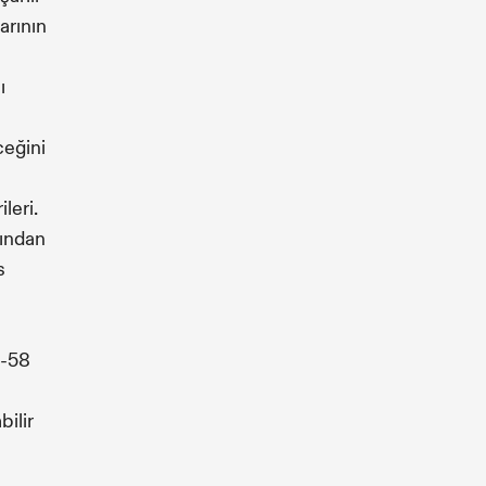
arının
ı
ceğini
leri.
fından
s
e-58
bilir