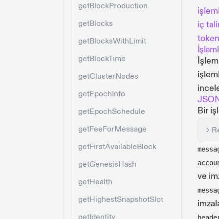
getBlockProduction
işlem
getBlocks
iç tal
token
getBlocksWithLimit
İşleml
getBlockTime
İşleml
işlem
getClusterNodes
incel
getEpochInfo
JSO
Bir i
getEpochSchedule
getFeeForMessage
R
getFirstAvailableBlock
messa
accou
getGenesisHash
ve im
getHealth
messa
getHighestSnapshotSlot
imzal
getIdentity
heade