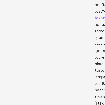
henüz
postT
token
henüz
logMe
işlem
rewar
içere
pubke
olara
lampo
lampo
postB
hesap
rewar
"stak