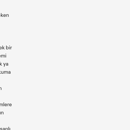
reken
ek bir
emi
k ya
okuma
n
emlere
un
arılı