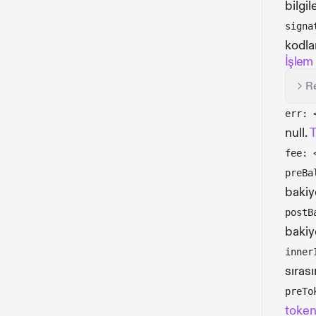
bilgile
signa
kodla
İşlem
R
err: 
null.
T
fee: 
preBa
bakiye
postB
bakiye
inner
sıras
preTo
token