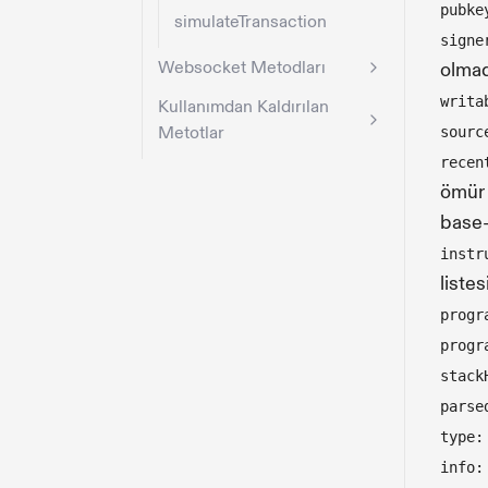
pubke
simulateTransaction
signe
Websocket Metodları
olmadı
writa
Kullanımdan Kaldırılan
Metotlar
sourc
recen
ömür 
base-
instr
listesi
progr
progr
stack
parse
type:
info: