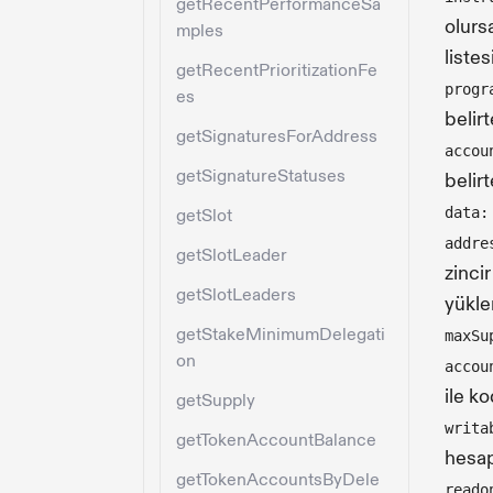
getRecentPerformanceSa
olurs
mples
listesi
getRecentPrioritizationFe
progr
es
belir
getSignaturesForAddress
accou
getSignatureStatuses
belir
data:
getSlot
addre
getSlotLeader
zinci
getSlotLeaders
yükle
getStakeMinimumDelegati
maxSu
on
accou
ile k
getSupply
writa
getTokenAccountBalance
hesapl
getTokenAccountsByDele
reado