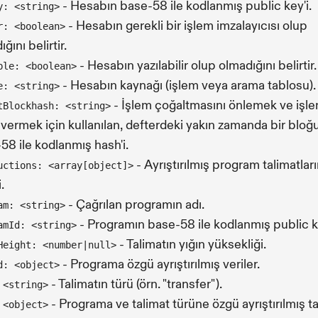
- Hesabın base-58 ile kodlanmış public key'i.
y: <string>
- Hesabın gerekli bir işlem imzalayıcısı olup
r: <boolean>
ğını belirtir.
- Hesabın yazılabilir olup olmadığını belirtir.
ble: <boolean>
- Hesabın kaynağı (işlem veya arama tablosu).
e: <string>
- İşlem çoğaltmasını önlemek ve işl
tBlockhash: <string>
vermek için kullanılan, defterdeki yakın zamanda bir bloğ
58 ile kodlanmış hash'i.
- Ayrıştırılmış program talimatları
uctions: <array[object]>
.
- Çağrılan programın adı.
am: <string>
- Programın base-58 ile kodlanmış public ke
amId: <string>
- Talimatın yığın yüksekliği.
Height: <number|null>
- Programa özgü ayrıştırılmış veriler.
d: <object>
- Talimatın türü (örn. "transfer").
 <string>
- Programa ve talimat türüne özgü ayrıştırılmış t
 <object>