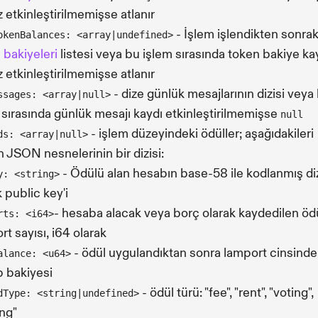
 etkinleştirilmemişse atlanır
- İşlem işlendikten sonrak
okenBalances: <array|undefined>
 bakiyeleri
listesi veya bu işlem sırasında token bakiye ka
 etkinleştirilmemişse atlanır
- dize günlük mesajlarının dizisi veya
ssages: <array|null>
 sırasında günlük mesajı kaydı etkinleştirilmemişse
null
- işlem düzeyindeki ödüller; aşağıdakileri
ds: <array|null>
n JSON nesnelerinin bir dizisi:
- Ödülü alan hesabın base-58 ile kodlanmış di
y: <string>
k public key'i
- hesaba alacak veya borç olarak kaydedilen öd
rts: <i64>
rt sayısı, i64 olarak
- ödül uygulandıktan sonra lamport cinsind
alance: <u64>
 bakiyesi
- ödül türü: "fee", "rent", "voting",
dType: <string|undefined>
ing"