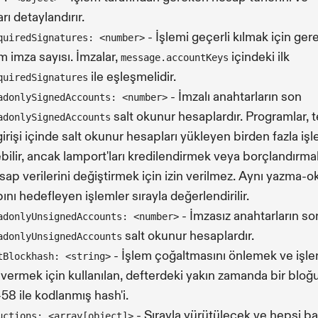
rı detaylandırır.
- İşlemi geçerli kılmak için ge
quiredSignatures: <number>
m imza sayısı. İmzalar,
içindeki ilk
message.accountKeys
ile eşleşmelidir.
quiredSignatures
- İmzalı anahtarların son
adonlySignedAccounts: <number>
salt okunur hesaplardır. Programlar, t
adonlySignedAccounts
irişi içinde salt okunur hesapları yükleyen birden fazla işl
ebilir, ancak lamport'ları kredilendirmek veya borçlandırma
sap verilerini değiştirmek için izin verilmez. Aynı yazma-
ını hedefleyen işlemler sırayla değerlendirilir.
- İmzasız anahtarların so
adonlyUnsignedAccounts: <number>
salt okunur hesaplardır.
adonlyUnsignedAccounts
- İşlem çoğaltmasını önlemek ve işl
tBlockhash: <string>
vermek için kullanılan, defterdeki yakın zamanda bir bloğ
58 ile kodlanmış hash'i.
- Sırayla yürütülecek ve hepsi baş
uctions: <array[object]>