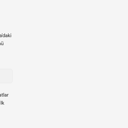
a'daki
nü
atlar
İlk