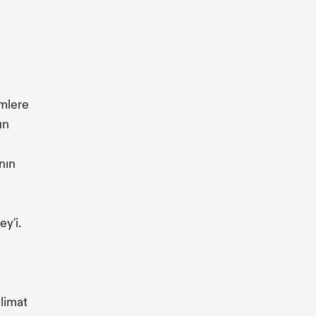
emlere
un
nın
y'i.
alimat