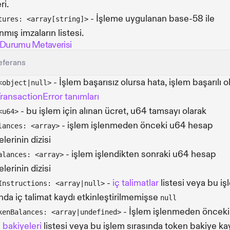
ri.
- İşleme uygulanan base-58 ile
tures: <array[string]>
nmış imzaların listesi.
 Durumu Metaverisi
eferans
- İşlem başarısız olursa hata, işlem başarılı o
<object|null>
ransactionError tanımları
- bu işlem için alınan ücret, u64 tamsayı olarak
<u64>
- işlem işlenmeden önceki u64 hesap
lances: <array>
lerinin dizisi
- işlem işlendikten sonraki u64 hesap
alances: <array>
lerinin dizisi
-
iç talimatlar
listesi veya bu iş
Instructions: <array|null>
ında iç talimat kaydı etkinleştirilmemişse
null
- İşlem işlenmeden önceki
kenBalances: <array|undefined>
 bakiyeleri
listesi veya bu işlem sırasında token bakiye ka