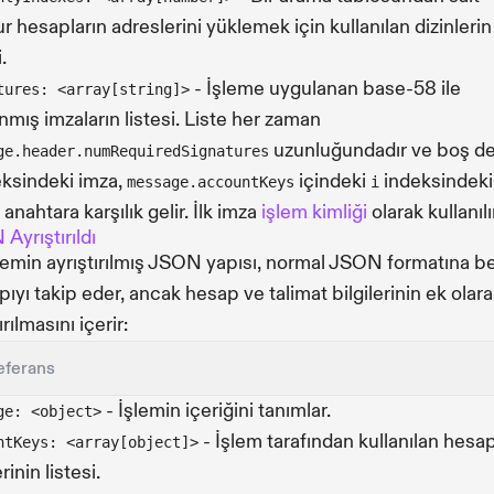
r hesapların adreslerini yüklemek için kullanılan dizinlerin
.
- İşleme uygulanan base-58 ile
tures: <array[string]>
nmış imzaların listesi. Liste her zaman
uzunluğundadır ve boş değ
ge.header.numRequiredSignatures
ksindeki imza,
içindeki
indeksindeki
message.accountKeys
i
anahtara karşılık gelir. İlk imza
işlem kimliği
olarak kullanılı
Ayrıştırıldı
şlemin ayrıştırılmış JSON yapısı, normal JSON formatına b
apıyı takip eder, ancak hesap ve talimat bilgilerinin ek olar
ırılmasını içerir:
eferans
- İşlemin içeriğini tanımlar.
ge: <object>
- İşlem tarafından kullanılan hesa
ntKeys: <array[object]>
erinin listesi.