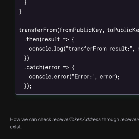
  }

}

transferFrom(fromPublicKey, toPublicKey
  .then(result => {

    console.log("transferFrom result:", r
  })

  .catch(error => {

    console.error("Error:", error);

How we can check
receiverTokenAddress
through
receive
exist.