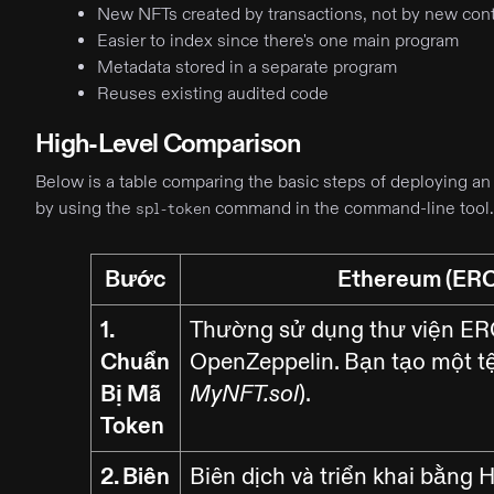
New NFTs created by transactions, not by new cont
Easier to index since there's one main program
Metadata stored in a separate program
Reuses existing audited code
High-Level Comparison
Below is a table comparing the basic steps of deploying a
by using the
command in the command-line tool.
spl-token
Bước
Ethereum (ERC
1.
Thường sử dụng thư viện ER
Chuẩn
OpenZeppelin. Bạn tạo một tệp
Bị Mã
).
MyNFT.sol
Token
2. Biên
Biên dịch và triển khai bằng H