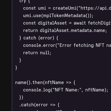
  try {

    const umi = createUmi("https://api.d
    umi.use(mplTokenMetadata());

    const digitalAsset = await fetchDigi
    return digitalAsset.metadata.name;

  } catch (error) {

    console.error("Error fetching NFT na
    return null;

  }

}

name().then(nftName => {

    console.log("NFT Name:", nftName);

  })

  .catch(error => {
