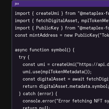
jsx
import { createUmi } from "@metaplex-f
import { fetchDigitalAsset, mplTokenMe
import { PublicKey } from "@metaplex-fo
const mintAddress = new PublicKey("Tok
async function symbol() {

  try {

    const umi = createUmi("https://api.d
    umi.use(mplTokenMetadata());

    const digitalAsset = await fetchDigi
    return digitalAsset.metadata.symbol;
  } catch (error) {

    console.error("Error fetching NFT sy
    return null;
