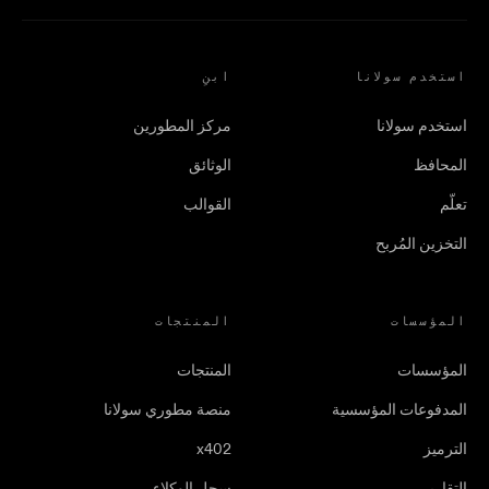
استخدم سولانا
ابنِ
استخدم سولانا
مركز المطورين
المحافظ
الوثائق
تعلّم
القوالب
التخزين المُربح
المؤسسات
المنتجات
المؤسسات
المنتجات
المدفوعات المؤسسية
منصة مطوري سولانا
الترميز
x402
التقارير
سجل الوكلاء