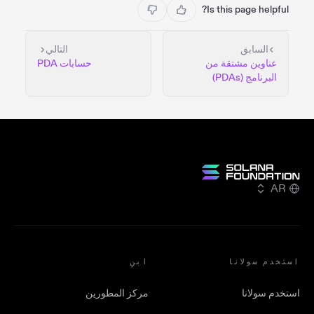
Is this page helpful?
السابق
التالي
عناوين مشتقة من
حسابات PDA
البرنامج (PDAs)
AR
استخدم سولانا
ابنِ
استخدم سولانا
مركز المطورين