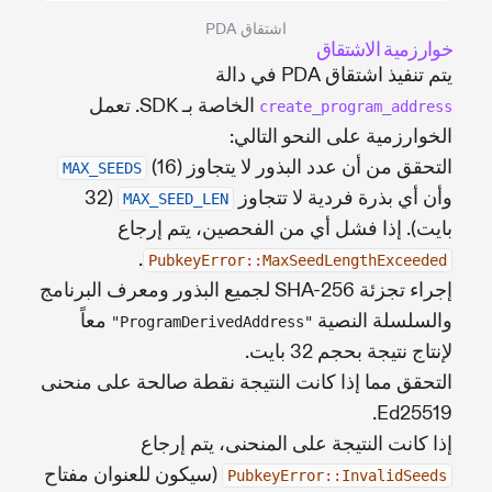
اشتقاق PDA
خوارزمية الاشتقاق
يتم تنفيذ اشتقاق PDA في دالة
الخاصة بـ SDK. تعمل
create_program_address
الخوارزمية على النحو التالي:
التحقق من أن عدد البذور لا يتجاوز
(16)
MAX_SEEDS
وأن أي بذرة فردية لا تتجاوز
(32
MAX_SEED_LEN
بايت). إذا فشل أي من الفحصين، يتم إرجاع
.
PubkeyError
::
MaxSeedLengthExceeded
إجراء تجزئة SHA-256 لجميع البذور ومعرف البرنامج
والسلسلة النصية
معاً
"ProgramDerivedAddress"
لإنتاج نتيجة بحجم 32 بايت.
التحقق مما إذا كانت النتيجة نقطة صالحة على منحنى
Ed25519.
إذا كانت النتيجة على المنحنى، يتم إرجاع
(سيكون للعنوان مفتاح
PubkeyError
::
InvalidSeeds