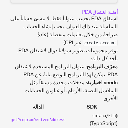
أمثلة: اشتقاق PDA
اشتقاق PDA يحسب عنواناً فقط. لا ينشئ حساباً على
السلسلة عند ذلك العنوان. يجب إنشاء الحساب
صراحةً من خلال تعليمات منفصلة (عادةً
عبر CPI).
create_account
توفر مجموعات تطوير سولانا دوال لاشتقاق PDA.
تأخذ كل دالة:
معرّف البرنامج
: عنوان البرنامج المستخدم لاشتقاق
PDA. يمكن لهذا البرنامج التوقيع نيابةً عن PDA.
seeds اختيارية
: مدخلات محددة مسبقاً مثل
السلاسل النصية، الأرقام، أو عناوين الحسابات
الأخرى.
SDK
الدالة
@solana/kit
getProgramDerivedAddress
(TypeScript)