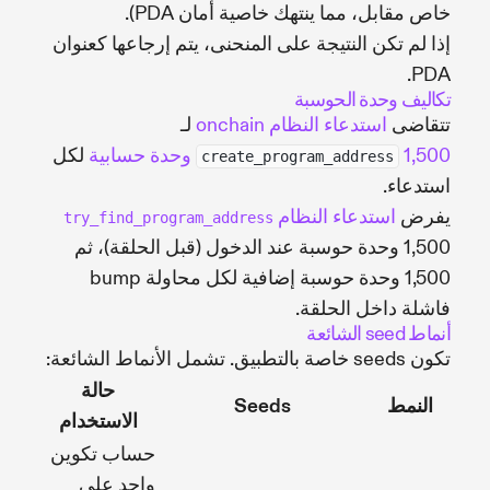
خاص مقابل، مما ينتهك خاصية أمان PDA).
إذا لم تكن النتيجة على المنحنى، يتم إرجاعها كعنوان
PDA.
تكاليف وحدة الحوسبة
تتقاضى
استدعاء النظام onchain
لـ
1,500 وحدة حسابية
لكل
create_program_address
استدعاء.
يفرض
استدعاء النظام
try_find_program_address
1,500 وحدة حوسبة عند الدخول (قبل الحلقة)، ثم
1,500 وحدة حوسبة إضافية لكل محاولة bump
فاشلة داخل الحلقة.
أنماط seed الشائعة
تكون seeds خاصة بالتطبيق. تشمل الأنماط الشائعة:
حالة
النمط
Seeds
الاستخدام
حساب تكوين
واحد على