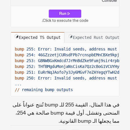
Console
Run
Click to execute the code.
Expected TS Output
Expected Rust Output
bump
255: Error: Invalid seeds, address must fall
bump
254: 46GZzzetjCURsdFPb7rcnspbEMnCBXe9kpjrsZA
bump
253: GBNWBGxKmdcd7JrMnBdZke9Fumj9sir4rpbruwE
bump
252: THfBMgduMonjaNsCisKa7Qz2cBoG1VCUYHyso7U
bump
251: EuRrNqJAofo7y3Jy6MGvF7eZAYegqYTwH2dnLCw
bump
250: Error: Invalid seeds, address must fall
...
//
remaining bump outputs
في هذا المثال، القيمة 255 للـ bump تُنتج عنواناً على
المنحنى وتفشل. أول قيمة bump صالحة هي 254،
مما يجعلها الـ bump القانونية.