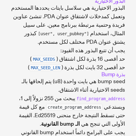
البذور الاختيارية
البذور الاختيارية هي سلاسل بايتات يحددها المستخدم
وتعمل كمدخلات لاشتقاق عنوان PDA. تنشئ عناوين
فريدة وحتمية مرتبطة ببرنامج معين. على سبيل
المثال، استخدام
كبذور
["user", user_pubkey]
يشتق عنوان PDA مختلف لكل مستخدم.
يجب أن تتبع البذور هذه القيود:
حد أقصى 16 بذرة لكل اشتقاق (
)
MAX_SEEDS
حد أقصى 32 بايت لكل بذرة (
)
MAX_SEED_LEN
بذرة Bump
bump seed هي بايت واحدة (u8) يتم إلحاقها بالـ
seeds الاختيارية أثناء الاشتقاق.
يبحث من 255 نزولاً إلى 1،
find_program_address
ويستدعي
مع كل قيمة
create_program_address
حتى تسقط النتيجة خارج منحنى Ed25519. القيمة
الأولى التي تنجح هي
الـ bump القانونية
.
يجب على البرامج دائماً استخدام bump القانوني