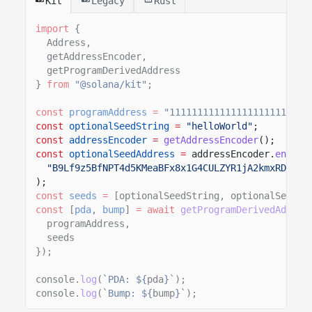
Kit
Legacy
Rust
import
{
Address,
getAddressEncoder,
getProgramDerivedAddress
}
from
"@solana/kit"
;
const
programAddress
=
"1111111111111111111111111
const
optionalSeedString
=
"helloWorld"
;
const
addressEncoder
=
getAddressEncoder
();
const
optionalSeedAddress
=
addressEncoder.
encode
"B9Lf9z5BfNPT4d5KMeaBFx8x1G4CULZYR1jA2kmxRDka"
);
const
seeds
=
[optionalSeedString, optionalSeedAd
const
[
pda
,
bump
]
= await
getProgramDerivedAddres
programAddress,
seeds
});
console.
log
(
`PDA: ${
pda
}`
);
console.
log
(
`Bump: ${
bump
}`
);