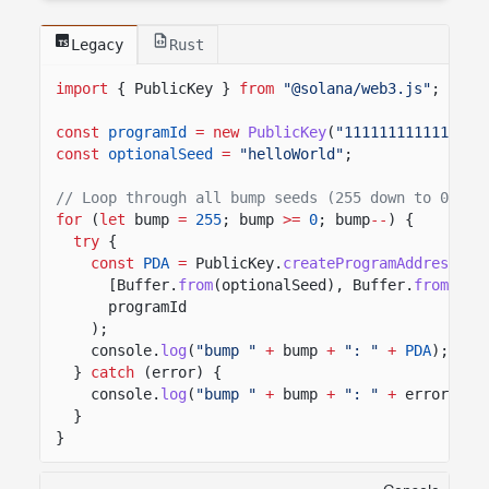
Legacy
Rust
import
{ PublicKey }
from
"@solana/web3.js"
;
const
programId
= new
PublicKey
(
"1111111111111111
const
optionalSeed
=
"helloWorld"
;
// Loop through all bump seeds (255 down to 0)
for
(
let
bump
=
255
; bump
>=
0
; bump
--
) {
try
{
const
PDA
=
PublicKey.
createProgramAddressSyn
[Buffer.
from
(optionalSeed), Buffer.
from
([bu
programId
);
console.
log
(
"bump "
+
bump
+
": "
+
PDA
);
}
catch
(error) {
console.
log
(
"bump "
+
bump
+
": "
+
error);
}
}