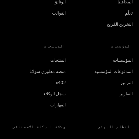
المحافظ
الوثائق
تعلّم
القوالب
التخزين المُربح
المؤسسات
المنتجات
المؤسسات
المنتجات
المدفوعات المؤسسية
منصة مطوري سولانا
الترميز
x402
التقارير
سجل الوكلاء
المهارات
النظام البيئي
وكلاء الذكاء الاصطناعي