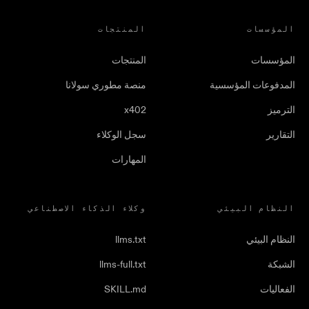
المؤسسات
المنتجات
المؤسسات
المنتجات
المدفوعات المؤسسية
منصة مطوري سولانا
الترميز
x402
التقارير
سجل الوكلاء
المهارات
النظام البيئي
وكلاء الذكاء الاصطناعي
النظام البيئي
llms.txt
الشبكة
llms-full.txt
الفعاليات
SKILL.md