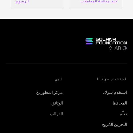
خط معالجة المعاملات
الرسوم
AR
استخدم سولانا
ابنِ
استخدم سولانا
مركز المطورين
المحافظ
الوثائق
تعلّم
القوالب
التخزين المُربح