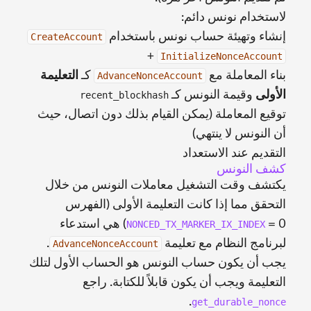
لاستخدام نونس دائم:
إنشاء وتهيئة حساب نونس باستخدام
CreateAccount
+
InitializeNonceAccount
بناء المعاملة مع
كـ
التعليمة
AdvanceNonceAccount
الأولى
وقيمة النونس كـ
recent_blockhash
توقيع المعاملة (يمكن القيام بذلك دون اتصال، حيث
أن النونس لا ينتهي)
التقديم عند الاستعداد
كشف النونس
يكتشف وقت التشغيل معاملات النونس من خلال
التحقق مما إذا كانت التعليمة الأولى (الفهرس
= 0) هي استدعاء
NONCED_TX_MARKER_IX_INDEX
لبرنامج النظام مع تعليمة
.
AdvanceNonceAccount
يجب أن يكون حساب النونس هو الحساب الأول لتلك
التعليمة ويجب أن يكون قابلاً للكتابة. راجع
.
get_durable_nonce