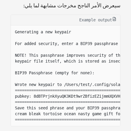
سيعرض الأمر الناجح مخرجات مشابهة لما يلي:
Example output
Generating a new keypair
For added security, enter a BIP39 passphrase
NOTE! This passphrase improves security of the re
keypair file itself, which is stored as insecure 
BIP39 Passphrase (empty for none):
Wrote new keypair to /Users/test/.config/solana/i
=================================================
pubkey: 8dBTPrjnkXyuQK3KDt9wrZBfizEZijmmUQXVHpFbV
=================================================
Save this seed phrase and your BIP39 passphrase t
cream bleak tortoise ocean nasty game gift forget
=================================================