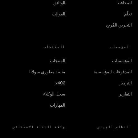
المحافظ
الوثائق
تعلّم
القوالب
التخزين المُربح
المؤسسات
المنتجات
المؤسسات
المنتجات
المدفوعات المؤسسية
منصة مطوري سولانا
الترميز
x402
التقارير
سجل الوكلاء
المهارات
النظام البيئي
وكلاء الذكاء الاصطناعي