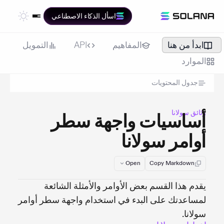
اسأل الذكاء الاصطناعي
ابدأ من هنا
المفاهيم
API
التمويل
الموارد
جدول المحتويات
وثائق سولانا
أساسيات واجهة سطر
أوامر سولانا
Open
Copy Markdown
يقدم هذا القسم بعض الأوامر والأمثلة الشائعة
لمساعدتك على البدء في استخدام واجهة سطر أوامر
سولانا.