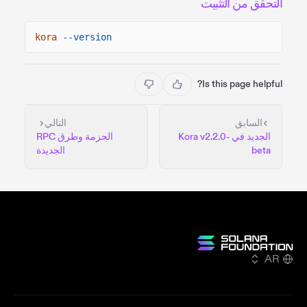
التحقق من التثبيت
kora
--version
Is this page helpful?
السابق
التالي
الجديد في Kora v2.2.0-
الحزمة وطرق RPC
beta
الجديدة
AR