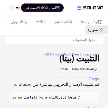
اسأل الذكاء الاصطناعي
ابدأ من هنا
المفاهيم
API
التمويل
الموارد
جدول المحتويات
وثائق سولانا
Kora
بيتا (v2.2.0-beta)
التثبيت (بيتا)
Open
Copy Markdown
Cargo
قم بتثبيت الإصدار التجريبي مباشرة من crates.io:
cargo
install kora-cli@2.2.0-beta.7