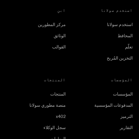
استخدم سولانا
ابنِ
استخدم سولانا
مركز المطورين
المحافظ
الوثائق
تعلّم
القوالب
التخزين المُربح
المؤسسات
المنتجات
المؤسسات
المنتجات
المدفوعات المؤسسية
منصة مطوري سولانا
الترميز
x402
التقارير
سجل الوكلاء
المهارات