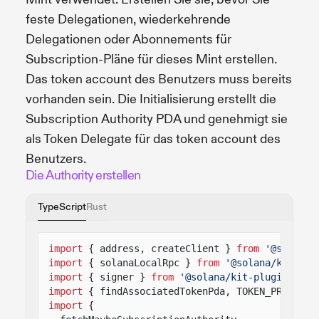
feste Delegationen, wiederkehrende
Delegationen oder Abonnements für
Subscription-Pläne für dieses Mint erstellen.
Das token account des Benutzers muss bereits
vorhanden sein. Die Initialisierung erstellt die
Subscription Authority PDA und genehmigt sie
als Token Delegate für das token account des
Benutzers.
Die Authority erstellen
TypeScript
Rust
import
{ address, createClient }
from
'@solana/
import
{ solanaLocalRpc }
from
'@solana/kit-plu
import
{ signer }
from
'@solana/kit-plugin-sign
import
{ findAssociatedTokenPda, TOKEN_PROGRAM_
import
{