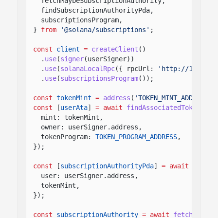
fetchMaybeSubscriptionAuthority,
findSubscriptionAuthorityPda,
subscriptionsProgram,
}
from
'@solana/subscriptions'
;
const
client
=
createClient
()
.
use
(
signer
(userSigner))
.
use
(
solanaLocalRpc
({ rpcUrl:
'http://127.0.0
.
use
(
subscriptionsProgram
());
const
tokenMint
=
address
(
'TOKEN_MINT_ADDRESS_H
const
[
userAta
]
= await
findAssociatedTokenPda
(
mint: tokenMint,
owner: userSigner.address,
tokenProgram:
TOKEN_PROGRAM_ADDRESS
,
});
const
[
subscriptionAuthorityPda
]
= await
findSu
user: userSigner.address,
tokenMint,
});
const
subscriptionAuthority
= await
fetchMaybeS