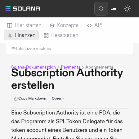
Hier starten
Konzepte
API
Finanzen
Ressourcen
Inhaltsverzeichnis
Solana-Dokumentation
Payments
Abonnements
Subscription Authority
erstellen
Copy Markdown
Open
Eine Subscription Authority ist eine PDA, die
das Programm als SPL Token Delegate für das
token account eines Benutzers und ein Token
Mint verwendet. Erstellen Sie sie, bevor Sie