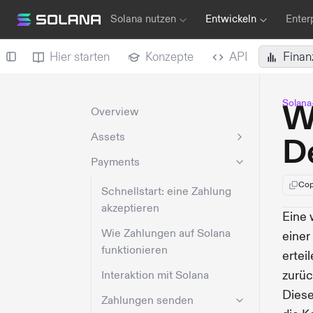
Solana nutzen
Entwickeln
Enter
Hier starten
Konzepte
API
Finan
Solana
W
Overview
Assets
D
Payments
Cop
Schnellstart: eine Zahlung
akzeptieren
Eine 
Wie Zahlungen auf Solana
einer
funktionieren
ertei
zurüc
Interaktion mit Solana
Diese
Zahlungen senden