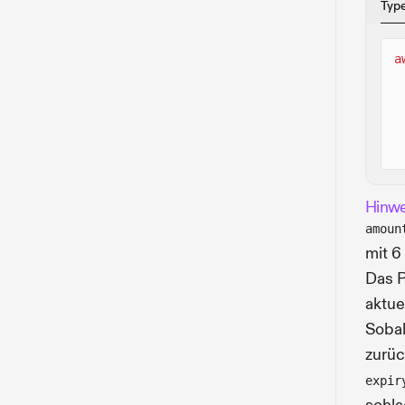
Typ
a
Hinwe
amoun
mit 6
Das P
aktue
Sobal
zurüc
expir