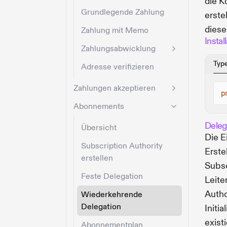
die K
Grundlegende Zahlung
erste
diese
Zahlung mit Memo
Instal
Zahlungsabwicklung
Typ
Adresse verifizieren
Zahlungen akzeptieren
p
Abonnements
Delega
Übersicht
Die E
Subscription Authority
Erste
erstellen
Subsc
Feste Delegation
Leite
Autho
Wiederkehrende
Delegation
Initi
existi
Abonnementplan