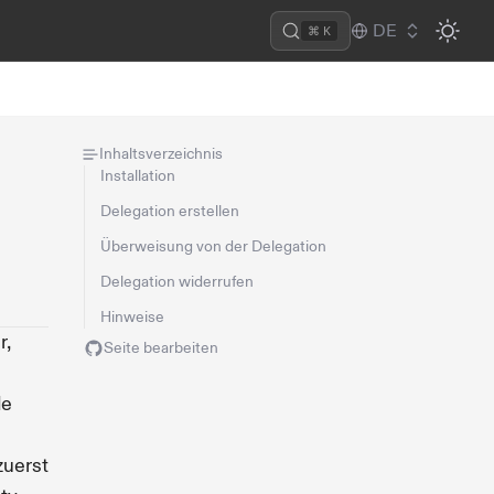
DE
⌘ K
Inhaltsverzeichnis
Installation
Delegation erstellen
Überweisung von der Delegation
Delegation widerrufen
Hinweise
r,
Seite bearbeiten
de
zuerst