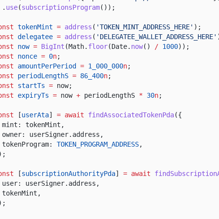
.
use
(
subscriptionsProgram
());
onst
tokenMint
=
address
(
'TOKEN_MINT_ADDRESS_HERE'
);
onst
delegatee
=
address
(
'DELEGATEE_WALLET_ADDRESS_HERE'
onst
now
=
BigInt
(Math.
floor
(Date.
now
()
/
1000
));
onst
nonce
=
0
n
;
onst
amountPerPeriod
=
1_000_000
n
;
onst
periodLengthS
=
86_400
n
;
onst
startTs
=
now;
onst
expiryTs
=
now
+
periodLengthS
*
30
n
;
onst
[
userAta
]
= await
findAssociatedTokenPda
({
mint: tokenMint,
owner: userSigner.address,
tokenProgram:
TOKEN_PROGRAM_ADDRESS
,
);
onst
[
subscriptionAuthorityPda
]
= await
findSubscription
user: userSigner.address,
tokenMint,
);