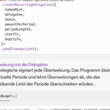
.
createRecurringDelegation
({
tokenMint,
delegatee,
nonce,
amountPerPeriod,
periodLengthS,
startTs,
expiryTs,
})
.
sendTransaction
();
eisung von der Delegation
elegierte signiert jede Überweisung. Das Programm über
ktuelle Periode und lehnt Überweisungen ab, die das
eibende Limit der Periode überschreiten würden.
eScript
Rust