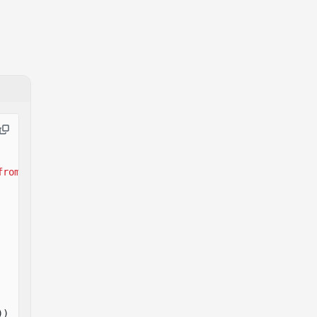
from
'@solana-program/token'
;
))