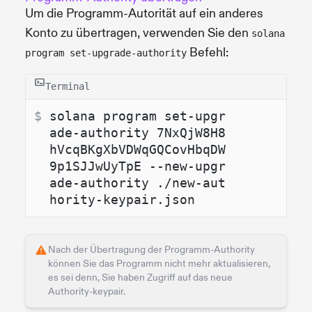
Um die Programm-Autorität auf ein anderes
Konto zu übertragen, verwenden Sie den
solana
Befehl:
program set-upgrade-authority
Terminal
$ 
solana program set-upgr
ade-authority 7NxQjW8H8
hVcqBKgXbVDWqGQCovHbqDW
9p1SJJwUyTpE --new-upgr
ade-authority ./new-aut
hority-keypair.json
Nach der Übertragung der Programm-Authority
können Sie das Programm nicht mehr aktualisieren,
es sei denn, Sie haben Zugriff auf das neue
Authority-keypair.