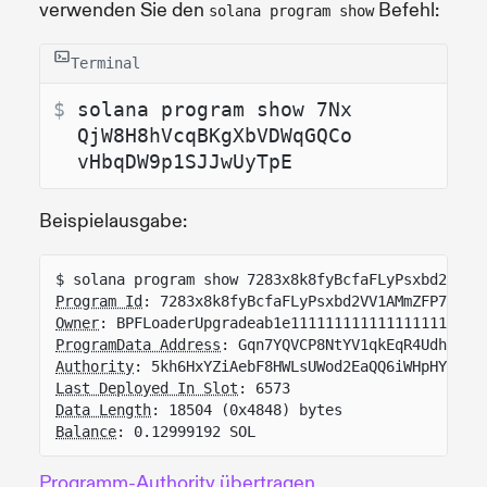
verwenden Sie den
Befehl:
solana program show
Terminal
$ 
solana program show 7Nx
QjW8H8hVcqBKgXbVDWqGQCo
vHbqDW9p1SJJwUyTpE
Beispielausgabe:
$ solana program show 7283x8k8fyBcfaFLyPsxbd2VV1A
Program Id
: 7283x8k8fyBcfaFLyPsxbd2VV1AMmZFP7FNoy
Owner
: BPFLoaderUpgradeab1e1111111111111111111111
ProgramData Address
: Gqn7YQVCP8NtYV1qkEqR4Udhj8EJ
Authority
: 5kh6HxYZiAebF8HWLsUWod2EaQQ6iWHpHYCz8U
Last Deployed In Slot
: 6573
Data Length
: 18504 (0x4848) bytes
Balance
: 0.12999192 SOL
Programm-Authority übertragen