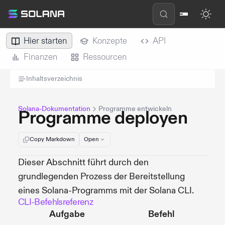
Hier starten
Konzepte
API
Finanzen
Ressourcen
Inhaltsverzeichnis
Solana-Dokumentation
Programme entwickeln
Programme deployen
Copy Markdown
Open
Dieser Abschnitt führt durch den
grundlegenden Prozess der Bereitstellung
eines Solana-Programms mit der Solana CLI.
CLI-Befehlsreferenz
Aufgabe
Befehl