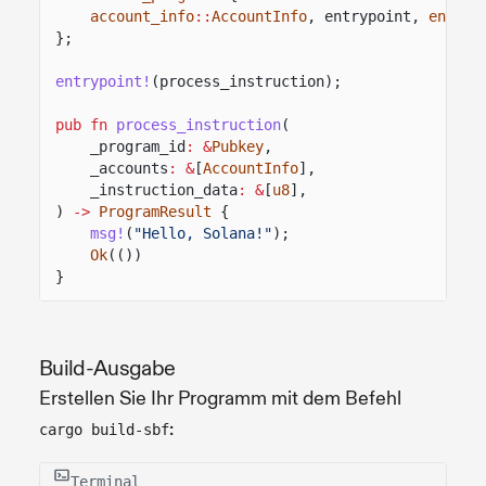
account_info
::
AccountInfo
, entrypoint,
entryp
};
entrypoint!
(process_instruction);
pub fn
process_instruction
(
_program_id
: &
Pubkey
,
_accounts
: &
[
AccountInfo
],
_instruction_data
: &
[
u8
],
)
->
ProgramResult
{
msg!
(
"Hello, Solana!"
);
Ok
(())
}
Build-Ausgabe
Erstellen Sie Ihr Programm mit dem Befehl
:
cargo build-sbf
Terminal