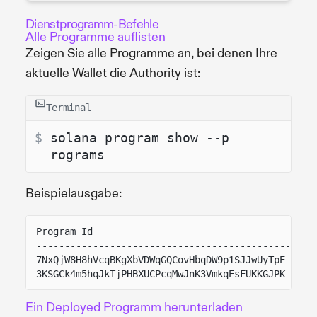
Dienstprogramm-Befehle
Alle Programme auflisten
Zeigen Sie alle Programme an, bei denen Ihre
aktuelle Wallet die Authority ist:
Terminal
$ 
solana program show --p
rograms
Beispielausgabe:
Program Id                                       
-------------------------------------------------
7NxQjW8H8hVcqBKgXbVDWqGQCovHbqDW9p1SJJwUyTpE     
3KSGCk4m5hqJkTjPHBXUCPcqMwJnK3VmkqEsFUKKGJPK     
Ein Deployed Programm herunterladen