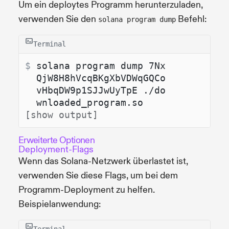
Um ein deploytes Programm herunterzuladen,
verwenden Sie den
Befehl:
solana program dump
Terminal
$ 
solana program dump 7Nx
QjW8H8hVcqBKgXbVDWqGQCo
vHbqDW9p1SJJwUyTpE ./do
wnloaded_program.so
[show output]
Erweiterte Optionen
Deployment-Flags
Wenn das Solana-Netzwerk überlastet ist,
verwenden Sie diese Flags, um bei dem
Programm-Deployment zu helfen.
Beispielanwendung: