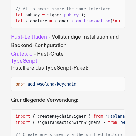
// All signers share the same interface
let
pubkey
=
signer
.
pubkey
();
let
signature
=
signer
.
sign_transaction
(
&mut
tx)
.
Rust-Leitfaden
- Vollständige Installation und
Backend-Konfiguration
Crates.io
- Rust-Crate
TypeScript
Installiere das TypeScript-Paket:
pnpm
add @solana/keychain
Grundlegende Verwendung:
import
{ createKeychainSigner }
from
"@solana/key
import
{ signTransactionWithSigners }
from
"@sola
// Create any signer via the unified factory