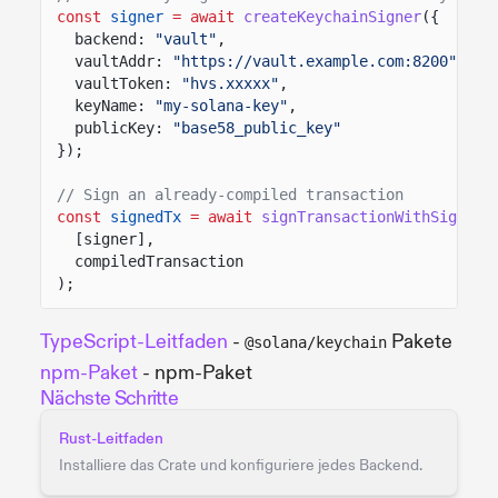
const
signer
= await
createKeychainSigner
({
backend:
"vault"
,
vaultAddr:
"https://vault.example.com:8200"
,
vaultToken:
"hvs.xxxxx"
,
keyName:
"my-solana-key"
,
publicKey:
"base58_public_key"
});
// Sign an already-compiled transaction
const
signedTx
= await
signTransactionWithSigners
[signer],
compiledTransaction
);
TypeScript-Leitfaden
-
Pakete
@solana/keychain
npm-Paket
- npm-Paket
Nächste Schritte
Rust-Leitfaden
Installiere das Crate und konfiguriere jedes Backend.