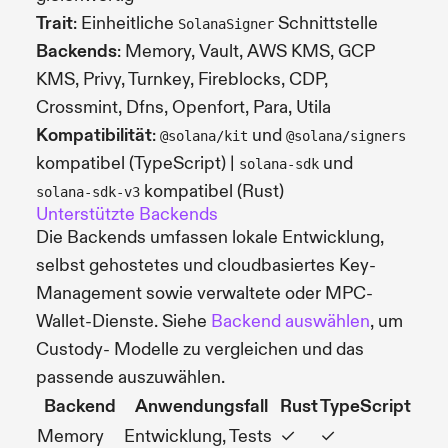
Trait
: Einheitliche
Schnittstelle
SolanaSigner
Backends
: Memory, Vault, AWS KMS, GCP
KMS, Privy, Turnkey, Fireblocks, CDP,
Crossmint, Dfns, Openfort, Para, Utila
Kompatibilität
:
und
@solana/kit
@solana/signers
kompatibel (TypeScript) |
und
solana-sdk
kompatibel (Rust)
solana-sdk-v3
Unterstützte Backends
Die Backends umfassen lokale Entwicklung,
selbst gehostetes und cloudbasiertes Key-
Management sowie verwaltete oder MPC-
Wallet-Dienste. Siehe
Backend auswählen
, um
Custody- Modelle zu vergleichen und das
passende auszuwählen.
Backend
Anwendungsfall
Rust
TypeScript
Memory
Entwicklung, Tests
✓
✓