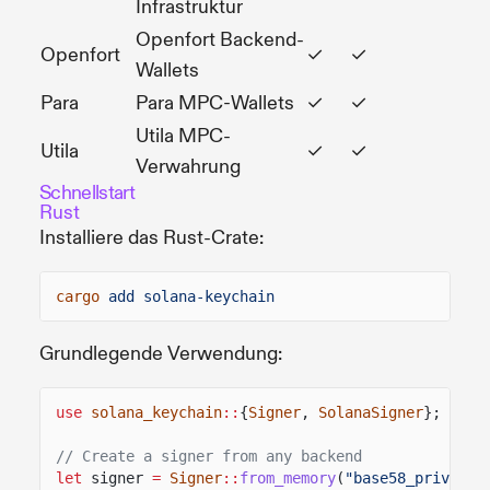
Infrastruktur
Openfort Backend-
Openfort
✓
✓
Wallets
Para
Para MPC-Wallets
✓
✓
Utila MPC-
Utila
✓
✓
Verwahrung
Schnellstart
Rust
Installiere das Rust-Crate:
cargo
add solana-keychain
Grundlegende Verwendung:
use
solana_keychain
::
{
Signer
,
SolanaSigner
};
// Create a signer from any backend
let
signer
=
Signer
::
from_memory
(
"base58_private_