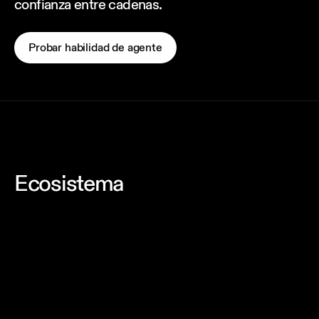
confianza entre cadenas.
Probar habilidad de agente
Ecosistema
8004.org
Centro oficial del estándar ERC-8004 Trustless
Agents: documentación, especificaciones y
recursos para el protocolo que impulsa la
identidad de agentes entre cadenas