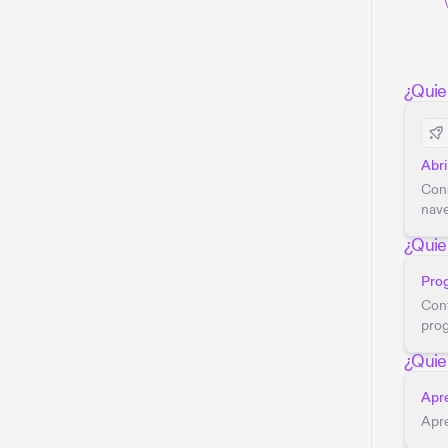
¿Quie
Abri
Cons
nav
¿Quie
Pro
Conf
pro
¿Quie
Apr
Apre