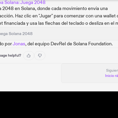
a Solana: Juega 2048
 2048 en Solana, donde cada movimiento envía una
acción. Haz clic en "Jugar" para comenzar con una wallet 
t financiada y usa las flechas del teclado o desliza en el m
uega Solana 2048
do por
Jonas
, del equipo DevRel de Solana Foundation.
 page helpful?
Siguie
Inicio r