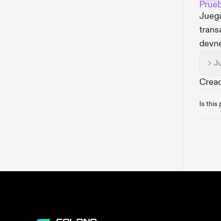
Prueb
Juega
trans
devne
J
Crea
Is this