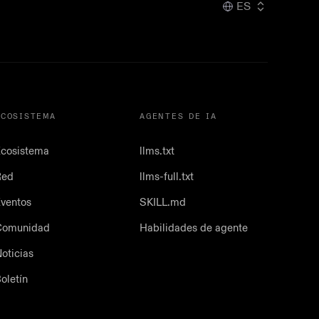
ES
ECOSISTEMA
AGENTES DE IA
cosistema
llms.txt
Red
llms-full.txt
ventos
SKILL.md
Comunidad
Habilidades de agente
oticias
oletín