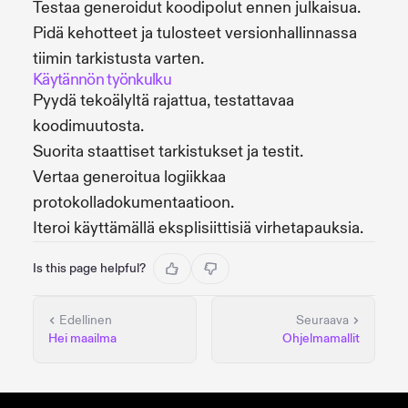
Testaa generoidut koodipolut ennen julkaisua.
Pidä kehotteet ja tulosteet versionhallinnassa
tiimin tarkistusta varten.
Käytännön työnkulku
Pyydä tekoälyltä rajattua, testattavaa
koodimuutosta.
Suorita staattiset tarkistukset ja testit.
Vertaa generoitua logiikkaa
protokolladokumentaatioon.
Iteroi käyttämällä eksplisiittisiä virhetapauksia.
Is this page helpful?
Edellinen
Seuraava
Hei maailma
Ohjelmamallit