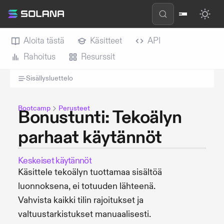
Aloita tästä
Käsitteet
API
Rahoitus
Resurssit
Sisällysluettelo
Bootcamp
Perusteet
Bonustunti: Tekoälyn
parhaat käytännöt
Keskeiset käytännöt
Käsittele tekoälyn tuottamaa sisältöä
luonnoksena, ei totuuden lähteenä.
Vahvista kaikki tilin rajoitukset ja
valtuustarkistukset manuaalisesti.