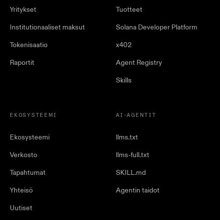
Yritykset
Tuotteet
Institutionaaliset maksut
Solana Developer Platform
Tokenisaatio
x402
Raportit
Agent Registry
Skills
EKOSYSTEEMI
AI-AGENTIT
Ekosysteemi
llms.txt
Verkosto
llms-full.txt
Tapahtumat
SKILL.md
Yhteisö
Agentin taidot
Uutiset