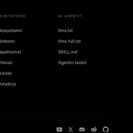
EKOSYSTEEMI
AI-AGENTIT
kosysteemi
llms.txt
erkosto
llms-full.txt
apahtumat
SKILL.md
hteisö
Agentin taidot
utiset
utiskirje