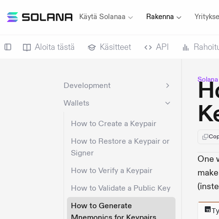
Käytä Solanaa
Rakenna
Yritykse
Aloita tästä
Käsitteet
API
Rahoit
Solana
H
Development
Wallets
K
How to Create a Keypair
Cop
How to Restore a Keypair or
Signer
One w
How to Verify a Keypair
make 
(inst
How to Validate a Public Key
How to Generate
T
Mnemonics for Keypairs