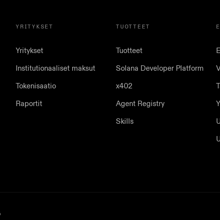
YRITYKSET
TUOTTEET
Yritykset
Tuotteet
E
Institutionaaliset maksut
Solana Developer Platform
V
Tokenisaatio
x402
T
Raportit
Agent Registry
Y
Skills
U
U
ö