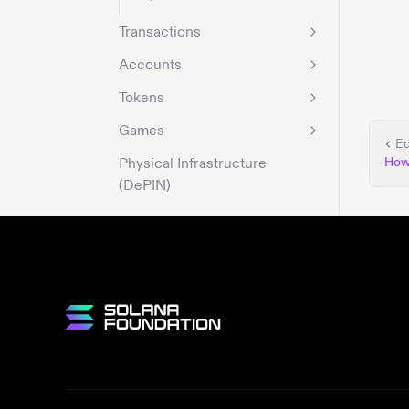
Transactions
Accounts
Tokens
Games
Ed
Physical Infrastructure
How 
(DePIN)