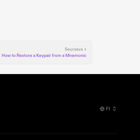
Seuraava
How to Restore a Keypair from a Mnemonic
FI