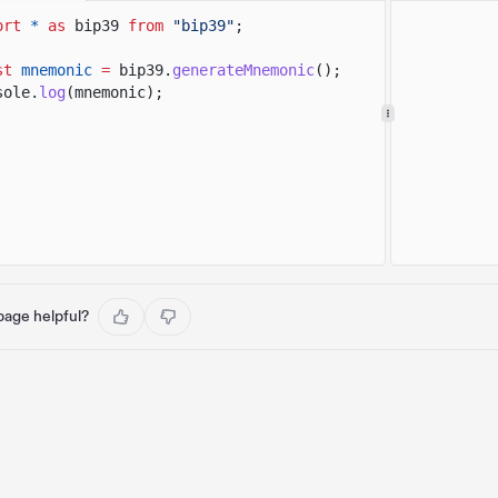
ort
*
as
bip39
from
"bip39"
;
st
mnemonic
=
bip39.
generateMnemonic
();
sole.
log
(mnemonic);
 page helpful?