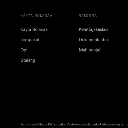
KÄYTÄ SOLANAA
RAKENNA
Käytä Solanaa
Kehittäjäkeskus
Lompakot
Dokumentaatio
Opi
Mallipohjat
Staking
Avustukset
Media Kit
Työpaikat
Vastuuvapauslauseke
Tietosuojakäytänt