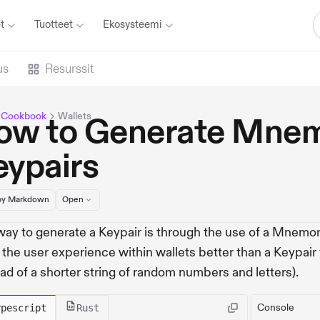
t
Tuotteet
Ekosysteemi
us
Resurssit
 Cookbook
Wallets
ow to Generate Mnem
eypairs
y Markdown
Open
ay to generate a Keypair is through the use of a Mnemo
the user experience within wallets better than a Keypair f
ead of a shorter string of random numbers and letters).
Console
ypescript
Rust