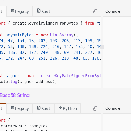
Console
it
Legacy
Rust
ort
{ createKeyPairSignerFromBytes }
from
"@solana/kit"
;
st
keypairBytes
= new
Uint8Array
([
74
,
47
,
154
,
16
,
202
,
193
,
206
,
113
,
199
,
190
,
53
,
133
,
22
,
53
,
138
,
189
,
224
,
216
,
117
,
173
,
10
,
149
,
53
,
45
,
7
85
,
186
,
82
,
177
,
240
,
148
,
69
,
241
,
227
,
167
,
80
,
141
,
5
,
172
,
247
,
68
,
251
,
226
,
218
,
48
,
63
,
176
,
109
,
168
,
8
st
signer
= await
createKeyPairSignerFromBytes
(keypairBy
sole.
log
(signer.address);
Base58 String
Console
it
Legacy
Rust
Python
ort
{
reateKeyPairFromBytes,