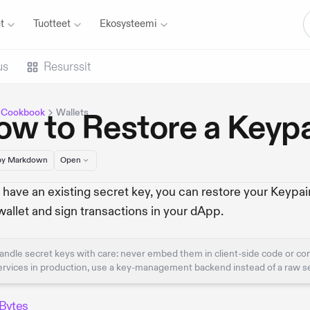
t
Tuotteet
Ekosysteemi
us
Resurssit
 Cookbook
Wallets
w to Restore a Keypa
y Markdown
Open
u have an existing secret key, you can restore your Keypair
wallet and sign transactions in your dApp.
andle secret keys with care: never embed them in client-side code or co
ervices in production, use a key-management backend instead of a raw 
Bytes