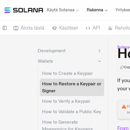
Käytä Solanaa
Rakenna
Yritykse
Aloita tästä
Käsitteet
API
Rahoit
Solana
Ho
Development
Wallets
Cop
How to Create a Keypair
If yo
How to Restore a Keypair or
your 
Signer
How to Verify a Keypair
H
How to Validate a Public Key
s
How to Generate
From 
Mnemonics for Keypairs