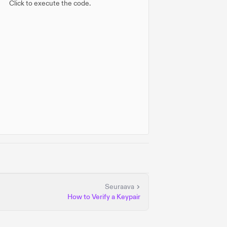
Click to execute the code.
ESdrNjN8zd9mTmVhRvBJeg5vhyvgrAhG"
;
Seuraava
How to Verify a Keypair