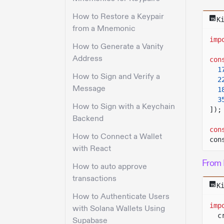
How to Restore a Keypair
K
from a Mnemonic
imp
How to Generate a Vanity
Address
con
1
How to Sign and Verify a
2
Message
1
3
How to Sign with a Keychain
]);
Backend
con
How to Connect a Wallet
con
with React
From 
How to auto approve
transactions
K
How to Authenticate Users
imp
with Solana Wallets Using
c
Supabase