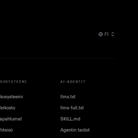
FI
EKOSYSTEEMI
AI-AGENTIT
kosysteemi
llms.txt
erkosto
llms-full.txt
apahtumat
SKILL.md
hteisö
Agentin taidot