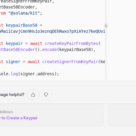
reateSignerFromKeyPair,
etBase58Encoder,
rom
"@solana/kit"
;
st
keypairBase58
=
5MaiiCavjCmn9Hs1o3eznqDEhRwxo7pXiAYez7keQUviUkauRiTMD8Dr
st
keypair
= await
createKeyPairFromBytes
(
etBase58Encoder
().
encode
(keypairBase58),
st
signer
= await
createSignerFromKeyPair
(keypair);
sole.
log
(signer.address);
 page helpful?
ellinen
to Create a Keypair