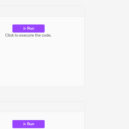
Run
Click to execute the code.
169
,
175
,
31
,
56
,
3
,
251
,
237
,
246
,
15
,
89
,
240
,
121
,
121
,
9
,
238
,
135
,
tes);
Run