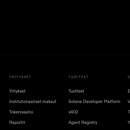
YRITYKSET
TUOTTEET
Yritykset
Tuotteet
E
Institutionaaliset maksut
Solana Developer Platform
V
Tokenisaatio
x402
T
Raportit
Agent Registry
Y