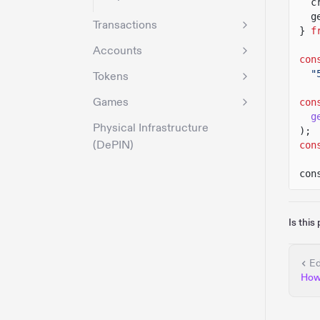
c
g
Transactions
}
f
Accounts
con
"
Tokens
Games
con
g
Physical Infrastructure
);
(DePIN)
con
con
Is this
Ed
How 