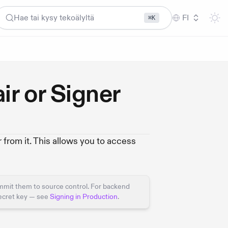
Hae tai kysy tekoälyltä
FI
⌘K
ir or Signer
 from it. This allows you to access
mmit them to source control. For backend
secret key — see
Signing in Production
.