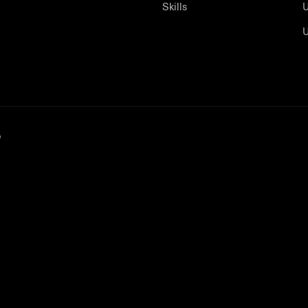
Skills
U
U
ö