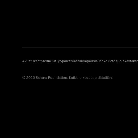
Avustukset
Media Kit
Työpaikat
Vastuuvapauslauseke
Tietosuojakäytänt
© 2026 Solana Foundation. Kaikki oikeudet pidätetään.