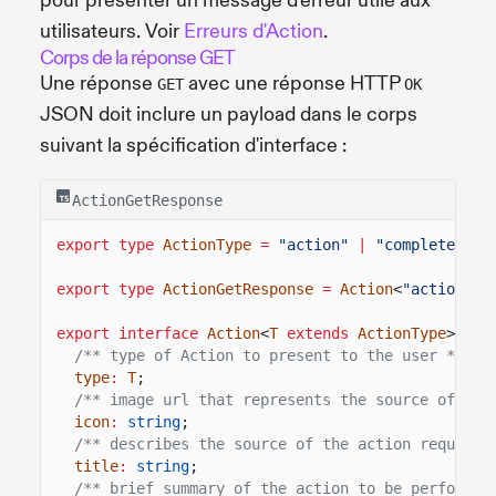
pour présenter un message d'erreur utile aux
utilisateurs. Voir
Erreurs d'Action
.
Corps de la réponse GET
Une réponse
avec une réponse HTTP
GET
OK
JSON doit inclure un payload dans le corps
suivant la spécification d'interface :
ActionGetResponse
export type
ActionType
=
"action"
|
"completed"
;
export type
ActionGetResponse
=
Action
<
"action"
>;
export interface
Action
<
T
extends
ActionType
> {
/** type of Action to present to the user */
type
:
T
;
/** image url that represents the source of the
icon
:
string
;
/** describes the source of the action request 
title
:
string
;
/** brief summary of the action to be performed