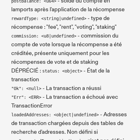
- solde du compte en
postBalance: <u64>
lamports après l'application de la récompense
- type de
rewardType: <string|undefined>
récompense : "fee", "rent", "voting", "staking"
- commission du
commission: <u8|undefined>
compte de vote lorsque la récompense a été
créditée, présente uniquement pour les
récompenses de vote et de staking
DÉPRÉCIÉ :
- État de la
status: <object>
transaction
- La transaction a réussi
"Ok": <null>
- La transaction a échoué avec
"Err": <ERR>
TransactionError
- Adresses
loadedAddresses: <object|undefined>
de transaction chargées depuis des tables de
recherche d'adresses. Non défini si