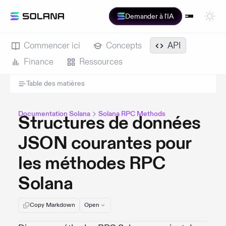
Demander à l'IA
Commencer ici
Concepts
API
Finance
Ressources
Table des matières
Documentation Solana
Solana RPC Methods
Structures de données
JSON courantes pour
les méthodes RPC
Solana
Copy Markdown
Open