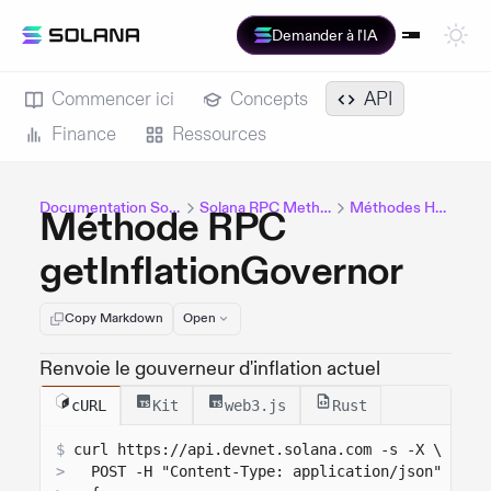
Demander à l'IA
Commencer ici
Concepts
API
Finance
Ressources
Documentation Solana
Solana RPC Methods
Méthodes HTTP
Méthode RPC
getInflationGovernor
Copy Markdown
Open
Renvoie le gouverneur d'inflation actuel
cURL
Kit
web3.js
Rust
$
curl 
https://api.devnet.solana.com
 -s -X \
>
  POST -H "Content-Type: application/json" -d '