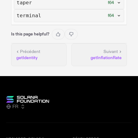
taper
f64
terminal
f64
Is this page helpful?
Précédent
Suivant
getIdentity
getInflationRate
FR