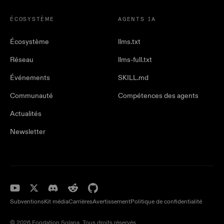
ÉCOSYSTÈME
AGENTS IA
Écosystème
llms.txt
Réseau
llms-full.txt
Événements
SKILL.md
Communauté
Compétences des agents
Actualités
Newsletter
Subventions
Kit média
Carrières
Avertissement
Politique de confidentialité
© 2026 Fondation Solana. Tous droits réservés.