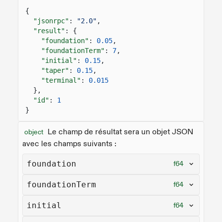
{
"jsonrpc"
:
"2.0"
,
"result"
: {
"foundation"
:
0.05
,
"foundationTerm"
:
7
,
"initial"
:
0.15
,
"taper"
:
0.15
,
"terminal"
:
0.015
},
"id"
:
1
}
Le champ de résultat sera un objet JSON
object
avec les champs suivants :
foundation
f64
foundationTerm
f64
initial
f64