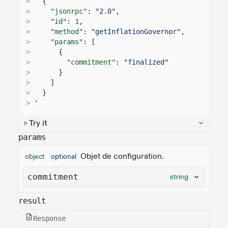
>
{
>
"jsonrpc"
:
"2.0"
,
>
"id"
:
1
,
>
"method"
:
"getInflationGovernor"
,
>
"params"
: [
>
{
>
"commitment"
:
"finalized"
>
}
>
]
>
}
>
'
Try it
params
Objet de configuration.
object
optional
commitment
string
result
Response