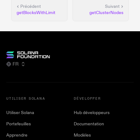
Précédent
Suivant
getBlocksWithLimit
getClusterNodes
FR
UTILISER SOLANA
DÉVELOPPER
Utiliser Solana
Hub développeurs
Portefeuilles
Documentation
Apprendre
Modèles