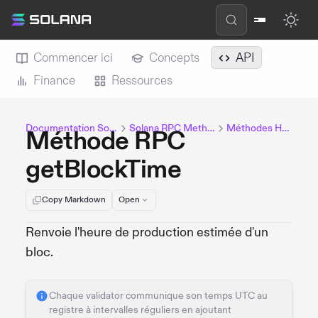
Commencer ici
Concepts
API
Finance
Ressources
Documentation Solana
Solana RPC Methods
Méthodes HTTP
Méthode RPC
getBlockTime
Copy Markdown
Open
Renvoie l'heure de production estimée d'un
bloc.
Chaque validator communique son temps UTC au
registre à intervalles réguliers en ajoutant