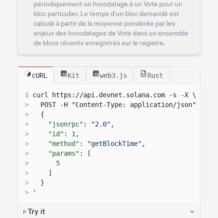
périodiquement un horodatage à un Vote pour un
bloc particulier. Le temps d'un bloc demandé est
calculé à partir de la moyenne pondérée par les
enjeux des horodatages de Vote dans un ensemble
de blocs récents enregistrés sur le registre.
cURL
Kit
web3.js
Rust
$
curl 
https://api.devnet.solana.com
 -s -X \
>
  POST -H "Content-Type: application/json" -d '
>
{
>
"jsonrpc"
:
"2.0"
,
>
"id"
:
1
,
>
"method"
:
"getBlockTime"
,
>
"params"
: [
>
5
>
]
>
}
>
'
Try it