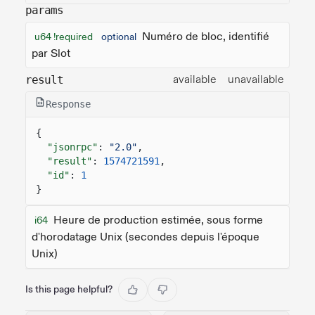
params
Numéro de bloc, identifié
u64 !required
optional
par Slot
available
unavailable
result
Response
{
"jsonrpc"
:
"2.0"
,
"result"
:
1574721591
,
"id"
:
1
}
Heure de production estimée, sous forme
i64
d'horodatage Unix (secondes depuis l'époque
Unix)
Is this page helpful?