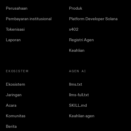
Perusahaan
Produk
Pembayaran institusional
Platform Developer Solana
Tokenisasi
x402
Laporan
Registri Agen
Keahlian
EKOSISTEM
AGEN AI
Ekosistem
llms.txt
Jaringan
llms-full.txt
Acara
SKILL.md
Komunitas
Keahlian agen
Berita