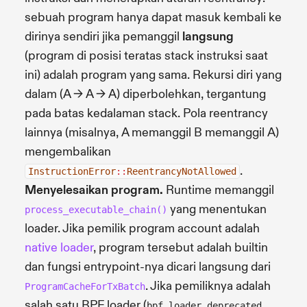
sebuah program hanya dapat masuk kembali ke
dirinya sendiri jika pemanggil
langsung
(program di posisi teratas stack instruksi saat
ini) adalah program yang sama. Rekursi diri yang
dalam (A -> A -> A) diperbolehkan, tergantung
pada batas kedalaman stack. Pola reentrancy
lainnya (misalnya, A memanggil B memanggil A)
mengembalikan
.
InstructionError
::
ReentrancyNotAllowed
Menyelesaikan program.
Runtime memanggil
yang menentukan
process_executable_chain()
loader. Jika pemilik program account adalah
native loader
, program tersebut adalah builtin
dan fungsi entrypoint-nya dicari langsung dari
. Jika pemiliknya adalah
ProgramCacheForTxBatch
salah satu BPF loader (
,
bpf_loader_deprecated