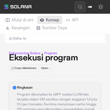
Mulai di sini
Konsep
API
Keuangan
Sumber Daya
Daftar Isi
Dokumentasi Solana
Program
Eksekusi program
Copy Markdown
Open
Ringkasan
Program dikompilasi ke sBPF melalui LLVM dan
berjalan dalam VM sandbox dengan anggaran 1,4 juta
CU per transaksi. Runtime menyimpan cache hingga
512 program yang dikompilasi, menyediakan syscall