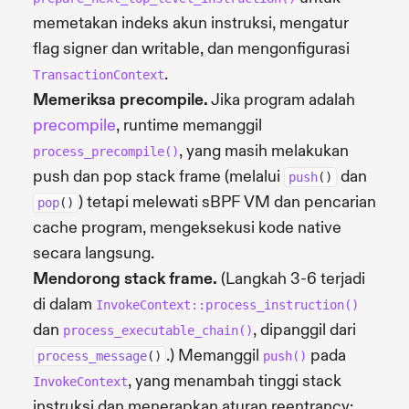
memetakan indeks akun instruksi, mengatur
flag signer dan writable, dan mengonfigurasi
.
TransactionContext
Memeriksa precompile.
Jika program adalah
precompile
, runtime memanggil
, yang masih melakukan
process_precompile()
push dan pop stack frame (melalui
dan
push
()
) tetapi melewati sBPF VM dan pencarian
pop
()
cache program, mengeksekusi kode native
secara langsung.
Mendorong stack frame.
(Langkah 3-6 terjadi
di dalam
InvokeContext::process_instruction()
dan
, dipanggil dari
process_executable_chain()
.) Memanggil
pada
process_message
()
push()
, yang menambah tinggi stack
InvokeContext
instruksi dan menerapkan aturan reentrancy: