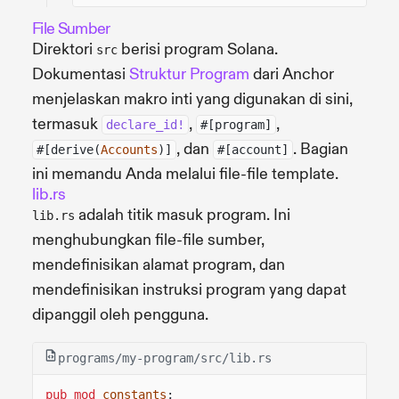
File Sumber
Direktori
berisi program Solana.
src
Dokumentasi
Struktur Program
dari Anchor
menjelaskan makro inti yang digunakan di sini,
termasuk
,
,
declare_id!
#[program]
, dan
. Bagian
#[derive(
Accounts
)]
#[account]
ini memandu Anda melalui file-file template.
lib.rs
adalah titik masuk program. Ini
lib.rs
menghubungkan file-file sumber,
mendefinisikan alamat program, dan
mendefinisikan instruksi program yang dapat
dipanggil oleh pengguna.
programs/my-program/src/lib.rs
pub mod
constants
;