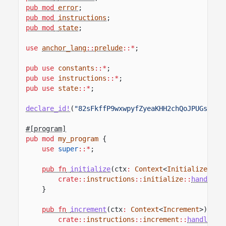
pub mod
error
;
pub mod
instructions
;
pub mod
state
;
use
anchor_lang
::
prelude
::*
;
pub use
constants
::*
;
pub use
instructions
::*
;
pub use
state
::*
;
declare_id!
(
"82sFkffP9wxwpyfZyeaKHH2chQoJPUGsJZSP
#[program]
pub mod
my_program
{
use
super
::*
;
pub fn
initialize
(ctx
:
Context
<
Initialize
>)
-
crate::
instructions
::
initialize
::
handle_i
}
pub fn
increment
(ctx
:
Context
<
Increment
>)
->
crate::
instructions
::
increment
::
handle_in