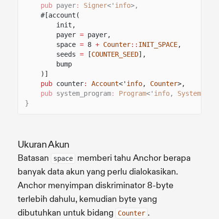
pub
payer
:
Signer
<'
info
>,
#[account(
init,
payer
=
payer,
space
=
8
+
Counter
::
INIT_SPACE
,
seeds
=
[
COUNTER_SEED
],
bump
)]
pub
counter
:
Account
<'
info
,
Counter
>,
pub
system_program
:
Program
<'
info
,
System
>,
}
Ukuran Akun
Batasan
memberi tahu Anchor berapa
space
banyak data akun yang perlu dialokasikan.
Anchor menyimpan diskriminator 8-byte
terlebih dahulu, kemudian byte yang
dibutuhkan untuk bidang
.
Counter