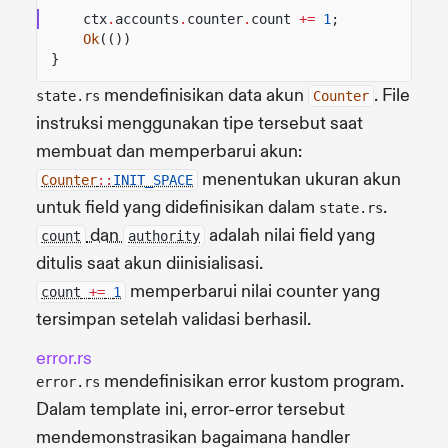
ctx
.
accounts
.
counter
.
count
+=
1
;
Ok
(())
}
mendefinisikan data akun
. File
state.rs
Counter
instruksi menggunakan tipe tersebut saat
membuat dan memperbarui akun:
menentukan ukuran akun
Counter
::
INIT_SPACE
untuk field yang didefinisikan dalam
.
state.rs
dan
adalah nilai field yang
count
authority
ditulis saat akun diinisialisasi.
memperbarui nilai counter yang
count
+=
1
tersimpan setelah validasi berhasil.
error.rs
mendefinisikan error kustom program.
error.rs
Dalam template ini, error-error tersebut
mendemonstrasikan bagaimana handler