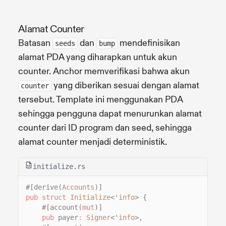
Alamat Counter
Batasan
dan
mendefinisikan
seeds
bump
alamat PDA yang diharapkan untuk akun
counter. Anchor memverifikasi bahwa akun
yang diberikan sesuai dengan alamat
counter
tersebut. Template ini menggunakan PDA
sehingga pengguna dapat menurunkan alamat
counter dari ID program dan seed, sehingga
alamat counter menjadi deterministik.
initialize.rs
#[derive(
Accounts
)]
pub struct
Initialize
<'
info
> {
#[account(
mut
)]
pub
payer
:
Signer
<'
info
>,