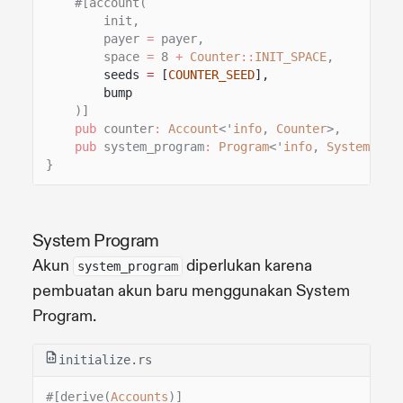
#[account(
init,
payer
=
payer,
space
=
8
+
Counter
::
INIT_SPACE
,
seeds
=
[
COUNTER_SEED
],
bump
)]
pub
counter
:
Account
<'
info
,
Counter
>,
pub
system_program
:
Program
<'
info
,
System
>,
}
System Program
Akun
diperlukan karena
system_program
pembuatan akun baru menggunakan System
Program.
initialize.rs
#[derive(
Accounts
)]