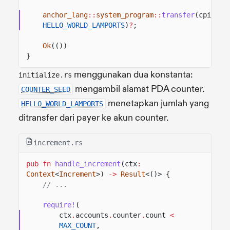
anchor_lang
::
system_program
::
transfer
(cpi_ctx
HELLO_WORLD_LAMPORTS
)
?
;
Ok
(())
}
menggunakan dua konstanta:
initialize.rs
mengambil alamat PDA counter.
COUNTER_SEED
menetapkan jumlah yang
HELLO_WORLD_LAMPORTS
ditransfer dari payer ke akun counter.
increment.rs
pub fn
handle_increment
(ctx
:
Context
<
Increment
>)
->
Result
<()> {
// ...
require!
(
ctx
.
accounts
.
counter
.
count
<
MAX_COUNT
,