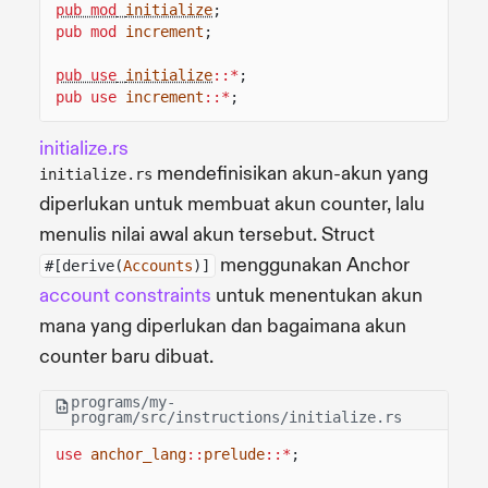
pub mod
initialize
;
pub mod
increment
;
pub use
initialize
::*
;
pub use
increment
::*
;
initialize.rs
mendefinisikan akun-akun yang
initialize.rs
diperlukan untuk membuat akun counter, lalu
menulis nilai awal akun tersebut. Struct
menggunakan Anchor
#[derive(
Accounts
)]
account constraints
untuk menentukan akun
mana yang diperlukan dan bagaimana akun
counter baru dibuat.
programs/my-
program/src/instructions/initialize.rs
use
anchor_lang
::
prelude
::*
;