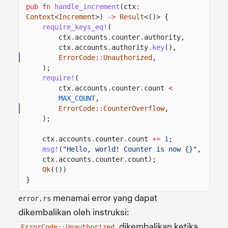
pub fn
handle_increment
(ctx
:
Context
<
Increment
>)
->
Result
<()> {
require_keys_eq!
(
ctx
.
accounts
.
counter
.
authority,
ctx
.
accounts
.
authority
.
key
(),
ErrorCode
::
Unauthorized
,
);
require!
(
ctx
.
accounts
.
counter
.
count
<
MAX_COUNT
,
ErrorCode
::
CounterOverflow
,
);
ctx
.
accounts
.
counter
.
count
+=
1
;
msg!
(
"Hello, world! Counter is now {}"
, 
ctx
.
accounts
.
counter
.
count);
Ok
(())
}
menamai error yang dapat
error.rs
dikembalikan oleh instruksi:
dikembalikan ketika
ErrorCode
::
Unauthorized