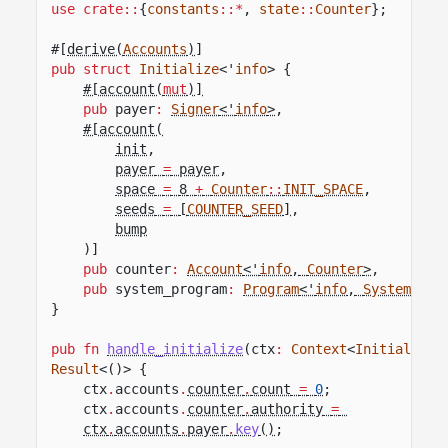
use crate::
{
constants
::*
,
state
::
Counter
};
#[
derive(
Accounts
)
]
pub struct
Initialize
<'
info
> {
#[account(
mut
)]
pub
payer
:
Signer
<'
info
>
,
#[account(
init
,
payer
=
payer
,
space
=
8
+
Counter
::
INIT_SPACE
,
seeds
=
[
COUNTER_SEED
]
,
bump
)]
pub
counter
:
Account
<'
info
,
Counter
>
,
pub
system_program
:
Program
<'
info
,
System
>
,
}
pub fn
handle_initialize
(ctx
:
Context
<
Initialize
>
Result
<()> {
ctx
.
accounts
.
counter
.
count
=
0
;
ctx
.
accounts
.
counter
.
authority
=
ctx
.
accounts
.
payer
.
key
()
;