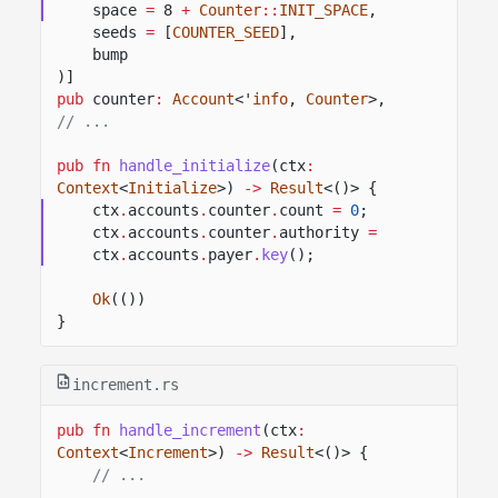
space
=
8
+
Counter
::
INIT_SPACE
,
seeds
=
[
COUNTER_SEED
],
bump
)]
pub
counter
:
Account
<'
info
,
Counter
>,
// ...
pub fn
handle_initialize
(ctx
:
Context
<
Initialize
>)
->
Result
<()> {
ctx
.
accounts
.
counter
.
count
=
0
;
ctx
.
accounts
.
counter
.
authority
=
ctx
.
accounts
.
payer
.
key
();
Ok
(())
}
increment.rs
pub fn
handle_increment
(ctx
:
Context
<
Increment
>)
->
Result
<()> {
// ...