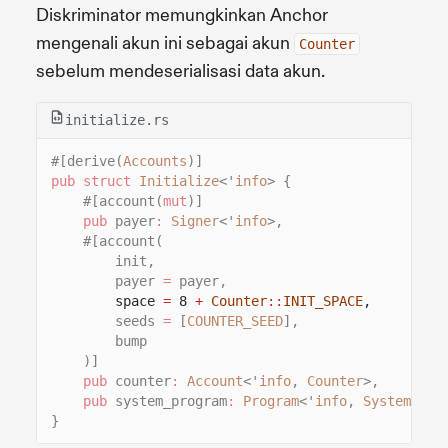
Diskriminator memungkinkan Anchor
mengenali akun ini sebagai akun
Counter
sebelum mendeserialisasi data akun.
initialize.rs
#[derive(
Accounts
)]
pub struct
Initialize
<'
info
> {
#[account(
mut
)]
pub
payer
:
Signer
<'
info
>,
#[account(
init,
payer
=
payer,
space
=
8
+
Counter
::
INIT_SPACE
,
seeds
=
[
COUNTER_SEED
],
bump
)]
pub
counter
:
Account
<'
info
,
Counter
>,
pub
system_program
:
Program
<'
info
,
System
>,
}