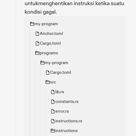
untukmenghentikan instruksi ketika suatu
kondisi gagal.
my-program
Anchor.toml
Cargo.toml
programs
my-program
Cargo.toml
src
lib.rs
constants.rs
error.rs
instructions.rs
instructions