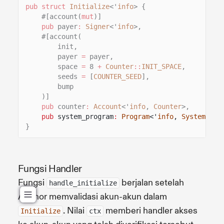
pub struct
Initialize
<'
info
> {
#[account(
mut
)]
pub
payer
:
Signer
<'
info
>,
#[account(
init,
payer
=
payer,
space
=
8
+
Counter
::
INIT_SPACE
,
seeds
=
[
COUNTER_SEED
],
bump
)]
pub
counter
:
Account
<'
info
,
Counter
>,
pub
system_program
:
Program
<'
info
,
System
>,
}
Fungsi Handler
Fungsi
berjalan setelah
handle_initialize
Anchor memvalidasi akun-akun dalam
. Nilai
memberi handler akses
Initialize
ctx