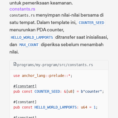
untuk pemeriksaan keamanan.
constants.rs
menyimpan nilai-nilai bersama di
constants.rs
satu tempat. Dalam template ini,
COUNTER_SEED
menurunkan PDA counter,
ditransfer saat inisialisasi,
HELLO_WORLD_LAMPORTS
dan
diperiksa sebelum menambah
MAX_COUNT
nilai.
programs/my-program/src/constants.rs
use
anchor_lang
::
prelude
::*
;
#[constant]
pub const
COUNTER_SEED
: &
[
u8
]
=
b"counter"
;
#[constant]
pub const
HELLO_WORLD_LAMPORTS
:
u64
=
1
;
#[constant]