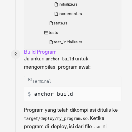
initialize.rs
increment.rs
state.rs
tests
test_initialize.rs
Build Program
Jalankan
untuk
anchor build
mengompilasi program awal:
Terminal
$ 
anchor build
Program yang telah dikompilasi ditulis ke
. Ketika
target/deploy/my_program.so
program di-deploy, isi dari file
ini
.so