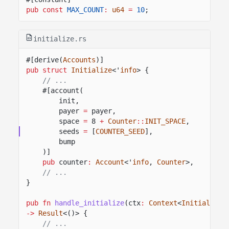
pub const
MAX_COUNT
:
u64
=
10
;
initialize.rs
#[derive(
Accounts
)]
pub struct
Initialize
<'
info
> {
// ...
#[account(
init,
payer
=
payer,
space
=
8
+
Counter
::
INIT_SPACE
,
seeds
=
[
COUNTER_SEED
],
bump
)]
pub
counter
:
Account
<'
info
,
Counter
>,
// ...
}
pub fn
handle_initialize
(ctx
:
Context
<
Initialize
>
->
Result
<()> {
// ...