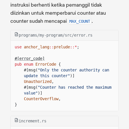
instruksi berhenti ketika pemanggil tidak
diizinkan untuk memperbarui counter atau
counter sudah mencapai
.
MAX_COUNT
programs/my-program/src/error.rs
use
anchor_lang
::
prelude
::*
;
#[error_code]
pub enum
ErrorCode
{
#[msg(
"Only the counter authority can 
update this counter"
)]
Unauthorized
,
#[msg(
"Counter has reached the maximum 
value"
)]
CounterOverflow
,
}
increment.rs