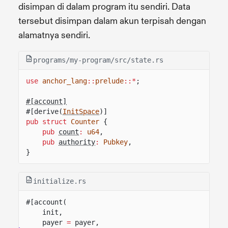
disimpan di dalam program itu sendiri. Data
tersebut disimpan dalam akun terpisah dengan
alamatnya sendiri.
programs/my-program/src/state.rs
use
anchor_lang
::
prelude
::*
;
#[account]
#[derive(
InitSpace
)]
pub struct
Counter
{
pub
count
:
u64
,
pub
authority
:
Pubkey
,
}
initialize.rs
#[account(
init,
payer
=
payer,