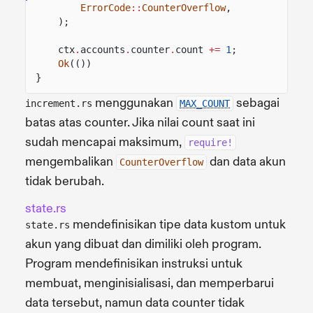
ErrorCode
::
CounterOverflow
,
);
ctx
.
accounts
.
counter
.
count
+=
1
;
Ok
(())
}
menggunakan
sebagai
increment.rs
MAX_COUNT
batas atas counter. Jika nilai count saat ini
sudah mencapai maksimum,
require!
mengembalikan
dan data akun
CounterOverflow
tidak berubah.
state.rs
mendefinisikan tipe data kustom untuk
state.rs
akun yang dibuat dan dimiliki oleh program.
Program mendefinisikan instruksi untuk
membuat, menginisialisasi, dan memperbarui
data tersebut, namun data counter tidak