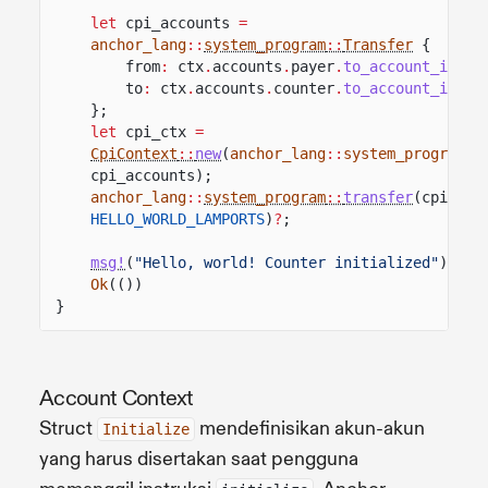
let
cpi_accounts
=
anchor_lang
::
system_program
::
Transfer
{
from
:
ctx
.
accounts
.
payer
.
to_account_info
(
to
:
ctx
.
accounts
.
counter
.
to_account_info
(
};
let
cpi_ctx
=
CpiContext
::
new
(
anchor_lang
::
system_program
::
cpi_accounts);
anchor_lang
::
system_program
::
transfer
(cpi_ctx
HELLO_WORLD_LAMPORTS
)
?
;
msg!
(
"Hello, world! Counter initialized"
);
Ok
(())
}
Account Context
Struct
mendefinisikan akun-akun
Initialize
yang harus disertakan saat pengguna