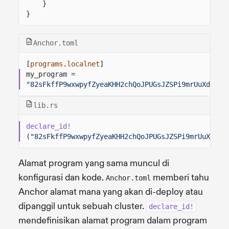
}
}
Anchor.toml
[
programs
.
localnet
]
my_program =
"82sFkffP9wxwpyfZyeaKHH2chQoJPUGsJZSPi9mrUuXd"
lib.rs
declare_id!
(
"82sFkffP9wxwpyfZyeaKHH2chQoJPUGsJZSPi9mrUuXd"
);
Alamat program yang sama muncul di
konfigurasi dan kode.
memberi tahu
Anchor.toml
Anchor alamat mana yang akan di-deploy atau
dipanggil untuk sebuah cluster.
declare_id!
mendefinisikan alamat program dalam program