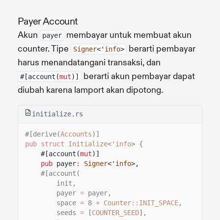
Payer Account
Akun
membayar untuk membuat akun
payer
counter. Tipe
berarti pembayar
Signer
<'
info
>
harus menandatangani transaksi, dan
berarti akun pembayar dapat
#[account(
mut
)]
diubah karena lamport akan dipotong.
initialize.rs
#[derive(
Accounts
)]
pub struct
Initialize
<'
info
> {
#[account(
mut
)]
pub
payer
:
Signer
<'
info
>,
#[account(
init,
payer
=
payer,
space
=
8
+
Counter
::
INIT_SPACE
,
seeds
=
[
COUNTER_SEED
],