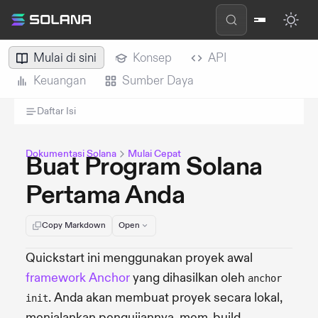
Mulai di sini
Konsep
API
Keuangan
Sumber Daya
Daftar Isi
Dokumentasi Solana
Mulai Cepat
Buat Program Solana
Pertama Anda
Copy Markdown
Open
Quickstart ini menggunakan proyek awal
framework Anchor
yang dihasilkan oleh
anchor
. Anda akan membuat proyek secara lokal,
init
menjalankan pengujiannya, mem-build