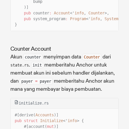
bump
)]
pub
counter
:
Account
<'
info
,
Counter
>,
pub
system_program
:
Program
<'
info
,
System
>,
}
Counter Account
Akun
menyimpan data
dari
counter
Counter
.
memberitahu Anchor untuk
state.rs
init
membuat akun ini sebelum handler dijalankan,
dan
memberitahu Anchor akun
payer
=
payer
mana yang membayar biaya pembuatan.
initialize.rs
#[derive(
Accounts
)]
pub struct
Initialize
<'
info
> {
#[account(
mut
)]