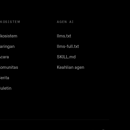
EKOSISTEM
AGEN AI
kosistem
llms.txt
aringan
llms-full.txt
cara
SKILL.md
omunitas
Keahlian agen
erita
uletin