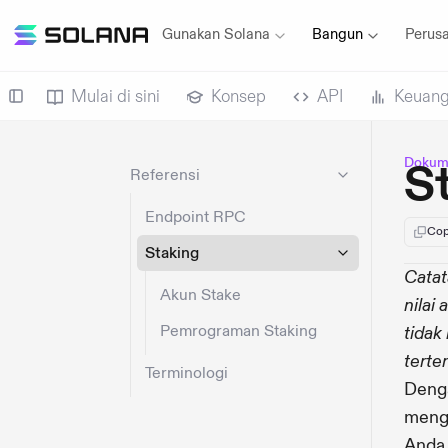
Gunakan Solana
Bangun
Perus
Mulai di sini
Konsep
API
Keuan
Dokume
St
Referensi
Endpoint RPC
Cop
Staking
Catat
Akun Stake
nilai
Pemrograman Staking
tidak
terte
Terminologi
Deng
meng
Anda 