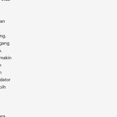
dan
ng.
egang
.
emakin
m
n
idator
bih
p
ara