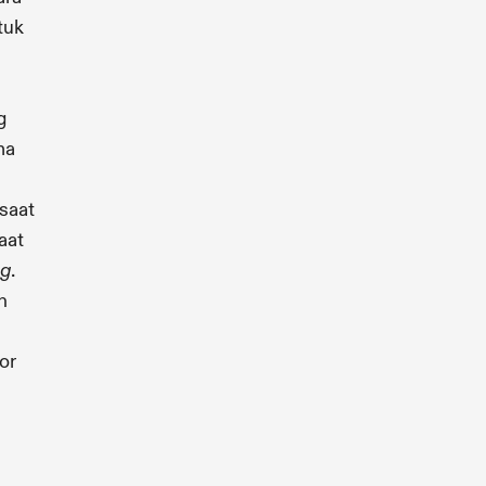
tuk
g
ma
saat
aat
.
ng
n
or