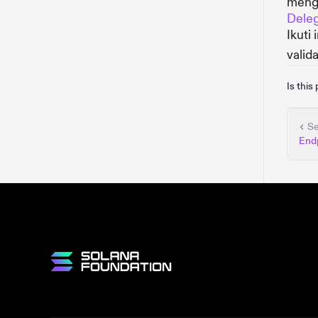
mengi
Deleg
Ikuti
valid
Is this
S
End