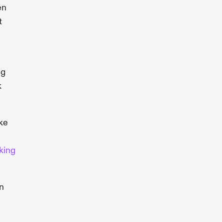
en
t
ng
k
ke
king
an