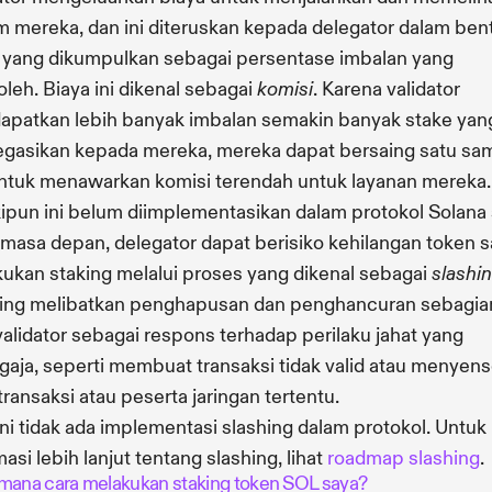
m mereka, dan ini diteruskan kepada delegator dalam ben
 yang dikumpulkan sebagai persentase imbalan yang
oleh. Biaya ini dikenal sebagai
. Karena validator
komisi
patkan lebih banyak imbalan semakin banyak stake yan
egasikan kepada mereka, mereka dapat bersaing satu sa
untuk menawarkan komisi terendah untuk layanan mereka.
pun ini belum diimplementasikan dalam protokol Solana 
di masa depan, delegator dapat berisiko kehilangan token s
ukan staking melalui proses yang dikenal sebagai
slashi
ing melibatkan penghapusan dan penghancuran sebagia
alidator sebagai respons terhadap perilaku jahat yang
gaja, seperti membuat transaksi tidak valid atau menyens
 transaksi atau peserta jaringan tertentu.
ini tidak ada implementasi slashing dalam protokol. Untuk
masi lebih lanjut tentang slashing, lihat
roadmap slashing
.
mana cara melakukan staking token SOL saya?