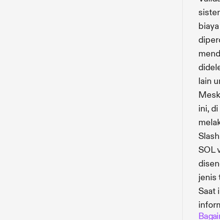
siste
biaya
diper
menda
didel
lain 
Meski
ini, 
melak
Slash
SOL v
disen
jenis
Saat 
infor
Bagai