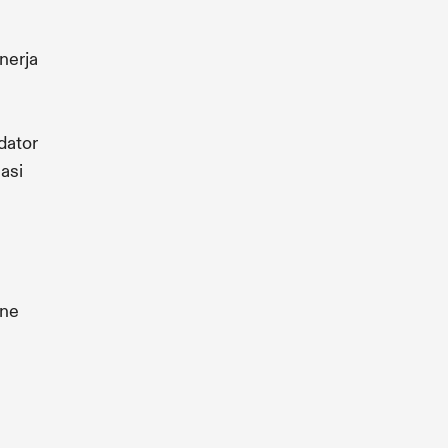
nerja
dator
asi
ine