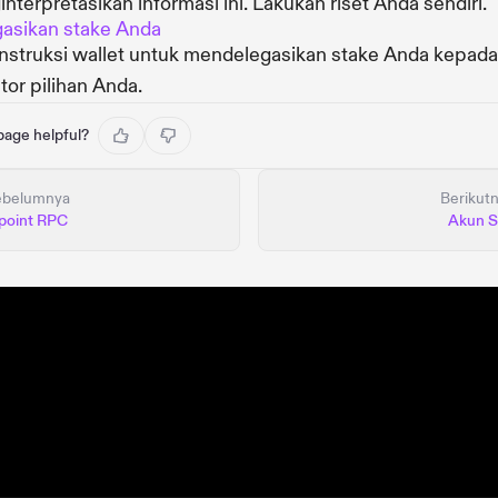
nterpretasikan informasi ini. Lakukan riset Anda sendiri.
asikan stake Anda
 instruksi wallet untuk mendelegasikan stake Anda kepada
ator pilihan Anda.
 page helpful?
ebelumnya
Berikut
point RPC
Akun S