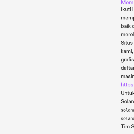
Memil
Ikuti
mempe
baik 
merek
Situs
kami,
grafi
dafta
masin
https
Untuk
Solan
solan
solan
Tim S