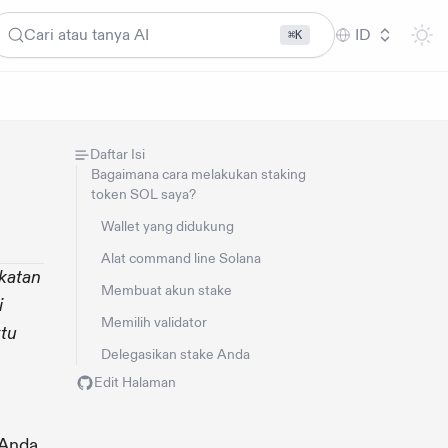
Cari atau tanya AI
ID
⌘K
Daftar Isi
Bagaimana cara melakukan staking
token SOL saya?
Wallet yang didukung
Alat command line Solana
katan
Membuat akun stake
i
Memilih validator
ktu
Delegasikan stake Anda
Edit Halaman
 Anda