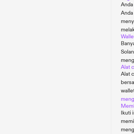
Anda
Anda 
menye
melak
Walle
Banya
Solan
menge
Alat 
Alat 
bersa
walle
meng
Memb
Ikuti
memil
mengi