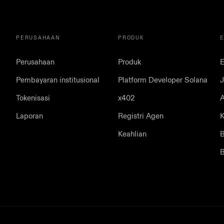
PERUSAHAAN
PRODUK
Perusahaan
Produk
E
Pembayaran institusional
Platform Developer Solana
J
Tokenisasi
x402
A
Laporan
Registri Agen
K
Keahlian
B
B