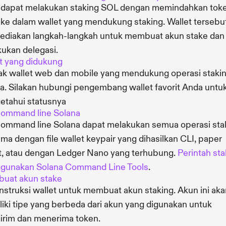
 dapat melakukan staking SOL dengan memindahkan tok
ke dalam wallet yang mendukung staking. Wallet tersebu
diakan langkah-langkah untuk membuat akun stake dan
ukan delegasi.
t yang didukung
k wallet web dan mobile yang mendukung operasi staki
a. Silakan hubungi pengembang wallet favorit Anda untu
tahui statusnya
command line Solana
command line Solana dapat melakukan semua operasi sta
ma dengan file wallet keypair yang dihasilkan CLI, paper
t, atau dengan Ledger Nano yang terhubung.
Perintah sta
gunakan Solana Command Line Tools
.
uat akun stake
 instruksi wallet untuk membuat akun staking. Akun ini ak
iki tipe yang berbeda dari akun yang digunakan untuk
rim dan menerima token.