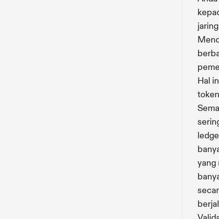
kepad
jaring
Mende
berba
pemeg
Hal i
token
Semak
serin
ledge
banya
yang 
banya
secar
berja
Valid