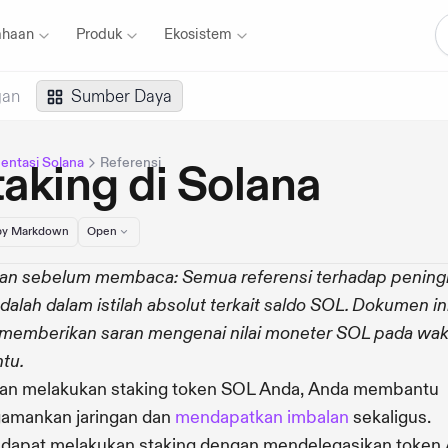
ahaan
Produk
Ekosistem
gan
Sumber Daya
ntasi Solana
Referensi
aking di Solana
y Markdown
Open
an sebelum membaca: Semua referensi terhadap pening
 adalah dalam istilah absolut terkait saldo SOL. Dokumen in
 memberikan saran mengenai nilai moneter SOL pada wa
ntu.
an melakukan staking token SOL Anda, Anda membantu
amankan jaringan dan
mendapatkan imbalan
sekaligus.
dapat melakukan staking dengan mendelegasikan token