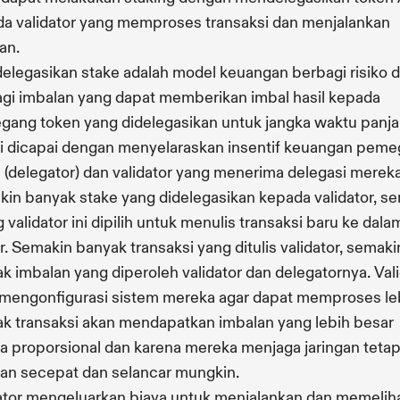
a validator yang memproses transaksi dan menjalankan
an.
legasikan stake adalah model keuangan berbagi risiko 
gi imbalan yang dapat memberikan imbal hasil kepada
ang token yang didelegasikan untuk jangka waktu panja
ni dicapai dengan menyelaraskan insentif keuangan pem
 (delegator) dan validator yang menerima delegasi mereka
in banyak stake yang didelegasikan kepada validator, s
g validator ini dipilih untuk menulis transaksi baru ke dala
r. Semakin banyak transaksi yang ditulis validator, semaki
k imbalan yang diperoleh validator dan delegatornya. Val
mengonfigurasi sistem mereka agar dapat memproses le
k transaksi akan mendapatkan imbalan yang lebih besar
a proporsional dan karena mereka menjaga jaringan teta
lan secepat dan selancar mungkin.
ator mengeluarkan biaya untuk menjalankan dan memelih