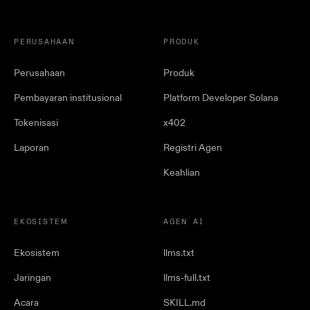
PERUSAHAAN
PRODUK
Perusahaan
Produk
Pembayaran institusional
Platform Developer Solana
Tokenisasi
x402
Laporan
Registri Agen
Keahlian
EKOSISTEM
AGEN AI
Ekosistem
llms.txt
Jaringan
llms-full.txt
Acara
SKILL.md