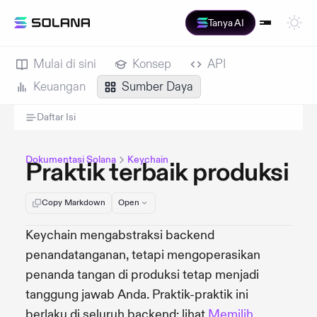
Tanya AI
Mulai di sini
Konsep
API
Keuangan
Sumber Daya
Daftar Isi
Dokumentasi Solana
Keychain
Praktik terbaik produksi
Copy Markdown
Open
Keychain mengabstraksi backend
penandatanganan, tetapi mengoperasikan
penanda tangan di produksi tetap menjadi
tanggung jawab Anda. Praktik-praktik ini
berlaku di seluruh backend; lihat
Memilih