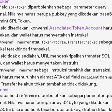
Token
field
diperbolehkan sebagai parameter query
spl-token
nal. Nilainya harus berupa pubkey yang dikodekan base5
mint SPL Token.
field disediakan, konvensi
Associated Token Account
haru
akan, dan wallet harus menyertakan instruksi
atau
sebaga
Program.Transfer
TokenProgram.TransferChecked
ksi terakhir dari transaksi.
field tidak disediakan, URL mendeskripsikan transfer SOL
e, dan wallet harus menyertakan instruksi
sebagai instruksi terakhir dari transaksi.
mProgram.Transfer
t harus menurunkan alamat ATA dari field
dan
recipient
sp
. Transfer ke akun token tambahan tidak didukung.
ensi
apa field
diperbolehkan sebagai parameter qu
reference
nal. Nilainya harus berupa array 32 byte yang dikodekan
8. Ini bisa atau tidak bisa berupa pubkey, di atau di luar k