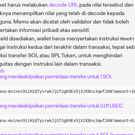
et harus melakukan
decode URL
pada nilai tersebut dan
knya menampilkan nilai yang telah di-decode kepada
una. Memo akan dicatat oleh validator dan tidak boleh
rtakan informasi pribadi atau sensitif.
field disediakan, wallet harus menyertakan instruksi
MemoPr
ai instruksi kedua dari terakhir dalam transaksi, tepat se
uksi transfer SOL atau SPL Token, untuk menghindari
uitas dengan instruksi lain dalam transaksi.
oh
ang mendeskripsikan permintaan transfer untuk 1 SOL
ana:mvines9iiHiQTysrwkJjGf2gb9Ex9jXJX8ns3qwf2kN?amount=1
ang mendeskripsikan permintaan transfer untuk 0.01 USDC
ana:mvines9iiHiQTysrwkJjGf2gb9Ex9jXJX8ns3qwf2kN?amount=0