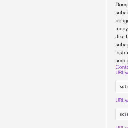
Domp
sebai
pengg
menye
Jika 
sebag
instr
ambig
Cont
URL y
sol
URL y
sol