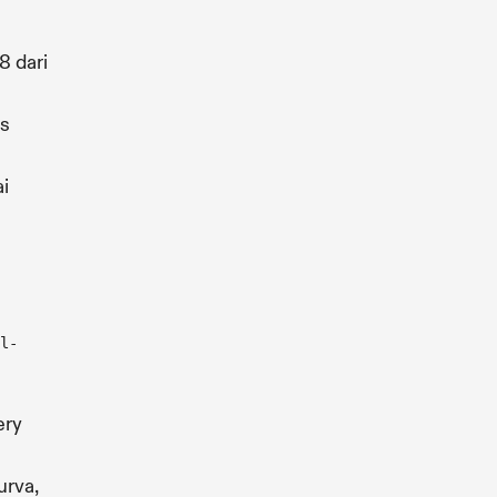
8 dari
s
i
l-
ery
urva,