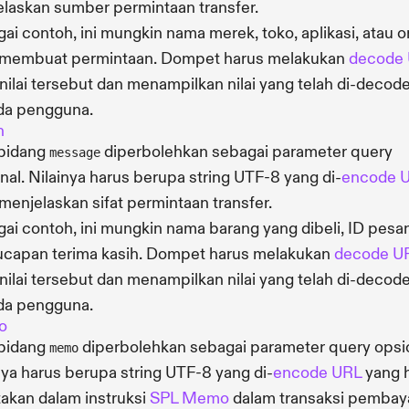
laskan sumber permintaan transfer.
ai contoh, ini mungkin nama merek, toko, aplikasi, atau 
 membuat permintaan. Dompet harus melakukan
decode
nilai tersebut dan menampilkan nilai yang telah di-decod
da pengguna.
n
 bidang
diperbolehkan sebagai parameter query
message
nal. Nilainya harus berupa string UTF-8 yang di-
encode 
menjelaskan sifat permintaan transfer.
ai contoh, ini mungkin nama barang yang dibeli, ID pesa
ucapan terima kasih. Dompet harus melakukan
decode U
nilai tersebut dan menampilkan nilai yang telah di-decod
da pengguna.
o
 bidang
diperbolehkan sebagai parameter query opsio
memo
nya harus berupa string UTF-8 yang di-
encode URL
yang 
takan dalam instruksi
SPL Memo
dalam transaksi pembay