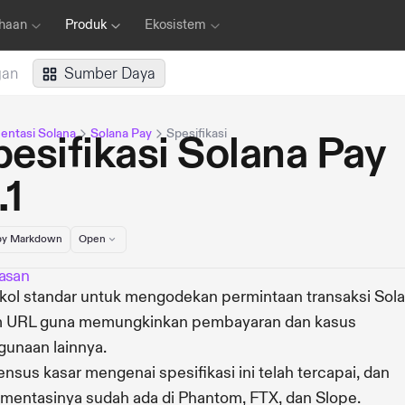
haan
Produk
Ekosistem
gan
Sumber Daya
ntasi Solana
Solana Pay
Spesifikasi
esifikasi Solana Pay
.1
y Markdown
Open
asan
kol standar untuk mengodekan permintaan transaksi Sol
m URL guna memungkinkan pembayaran dan kasus
unaan lainnya.
nsus kasar mengenai spesifikasi ini telah tercapai, dan
mentasinya sudah ada di Phantom, FTX, dan Slope.