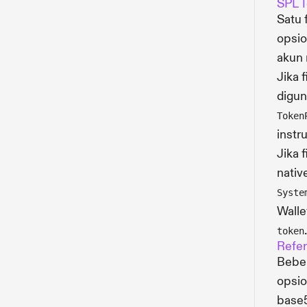
SPL 
Satu 
opsio
akun 
Jika 
digun
Token
instru
Jika 
nativ
Syste
Walle
token
Refer
Beber
opsio
base5