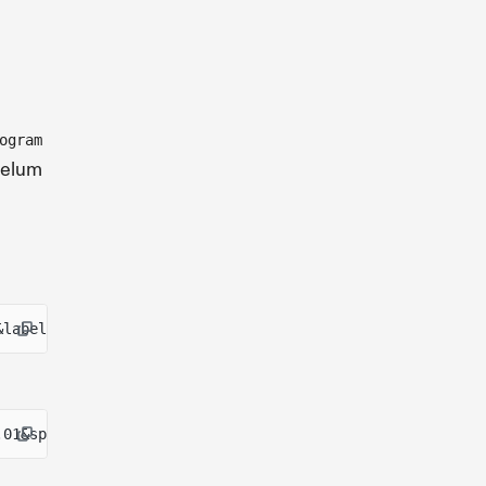
ogram
belum
&label=Michael&message=Thanks%20for%20all%20the%20fish&m
.01&spl-token=EPjFWdd5AufqSSqeM2qN1xzybapC8G4wEGGkZwyTDt