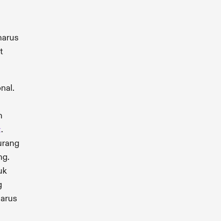
arus
t
nal.
n
.
t
kurang
ng.
uk
g
harus