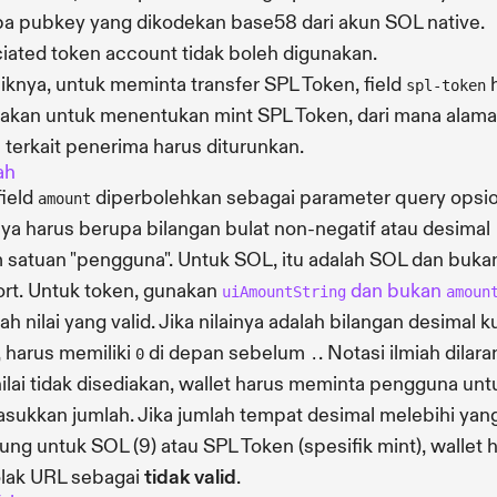
a pubkey yang dikodekan base58 dari akun SOL native.
iated token account tidak boleh digunakan.
iknya, untuk meminta transfer SPL Token, field
h
spl-token
akan untuk menentukan mint SPL Token, dari mana alama
 terkait penerima harus diturunkan.
ah
field
diperbolehkan sebagai parameter query opsio
amount
nya harus berupa bilangan bulat non-negatif atau desimal
 satuan "pengguna". Untuk SOL, itu adalah SOL dan buka
rt. Untuk token, gunakan
dan bukan
uiAmountString
amoun
ah nilai yang valid. Jika nilainya adalah bilangan desimal 
, harus memiliki
di depan sebelum
. Notasi ilmiah dilara
0
.
nilai tidak disediakan, wallet harus meminta pengguna unt
ukkan jumlah. Jika jumlah tempat desimal melebihi yan
ung untuk SOL (9) atau SPL Token (spesifik mint), wallet 
lak URL sebagai
tidak valid
.