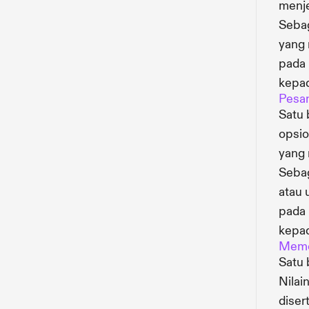
menje
Sebag
yang
pada 
kepa
Pesa
Satu
opsio
yang 
Sebag
atau 
pada 
kepa
Mem
Satu
Nilai
diser