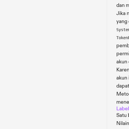
dan m
Jika 
yang 
Syste
Token
pemba
permi
akun 
Karen
akun i
dapat
Meto
menem
Label
Satu
Nilai