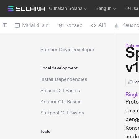
Gunakan Solana
Bangun
Perusa
Mulai di sini
Konsep
API
Keuan
Dokume
Sp
Sumber Daya Developer
v1
Local development
Install Dependencies
Cop
Solana CLI Basics
Ringk
Proto
Anchor CLI Basics
dala
Surfpool CLI Basics
pengg
Konse
Tools
imple