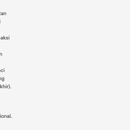
tan
i
aksi
n
ci
ng
hir).
onal.