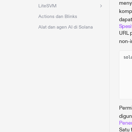
menye
LiteSVM
kompa
Actions dan Blinks
dapat
Spesif
Alat dan agen AI di Solana
URL p
non-i
sol
Permi
digun
Pene
Satu 