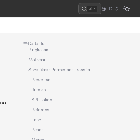
ID
⌘ K
Daftar Isi
Ringkasan
Motivasi
Spesifikasi: Permintaan Transfer
Penerima
Jumlah
SPL Token
ana
Referensi
Label
Pesan
Memo