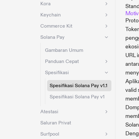
Kora
Stand
Motiv
Keychain
Proto
Commerce Kit
Token
Solana Pay
pengg
ekosi
Gambaran Umum
URL i
Panduan Cepat
antar
menyu
Spesifikasi
Aplik
Spesifikasi Solana Pay v1.1
valid
Spesifikasi Solana Pay v1
membe
Dompe
Atestasi
memb
Saluran Privat
Solan
Deng
Surfpool