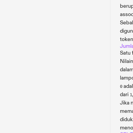
berup
assoc
Sebal
digun
token
Juml
Satu 
Nilai
dalam
lampo
adal
0
dari
1
Jika 
memas
diduk
meno