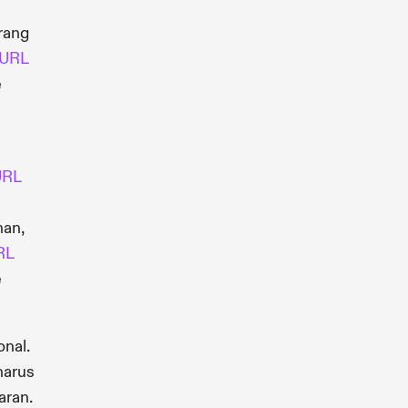
orang
 URL
e
URL
nan,
RL
e
nal.
harus
aran.