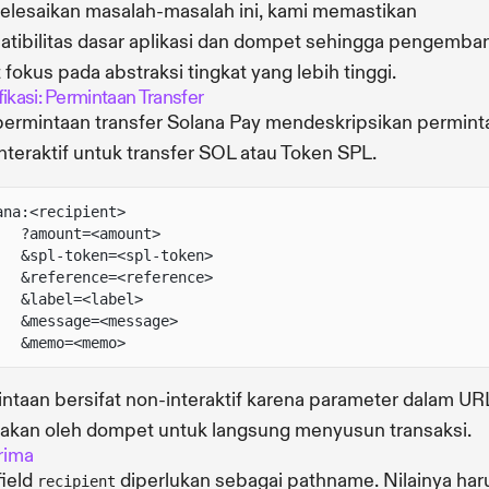
lesaikan masalah-masalah ini, kami memastikan
tibilitas dasar aplikasi dan dompet sehingga pengemba
 fokus pada abstraksi tingkat yang lebih tinggi.
ikasi: Permintaan Transfer
ermintaan transfer Solana Pay mendeskripsikan permint
nteraktif untuk transfer SOL atau Token SPL.
ana:<recipient>
?amount=<amount>
&spl-token=<spl-token>
&reference=<reference>
&label=<label>
&message=<message>
&memo=<memo>
ntaan bersifat non-interaktif karena parameter dalam UR
akan oleh dompet untuk langsung menyusun transaksi.
rima
field
diperlukan sebagai pathname. Nilainya har
recipient