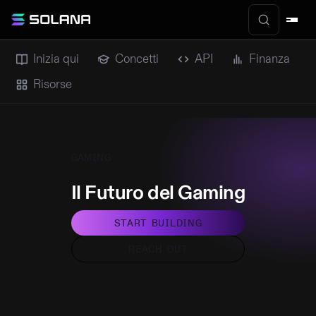
Inizia qui
Concetti
API
Finanza
Risorse
GAMING
Il Futuro del Gaming
START BUILDING
REACH OUT