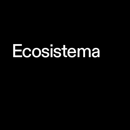
Ecosistema
x402.org
Homepage di x402 gestita dalla x402 Fou
tutto quello che devi sapere su x402 trami
documentazione, Github e altre risorse