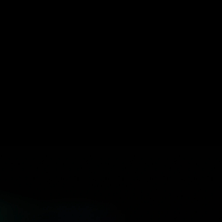
urce per l'ecosistema x402 che traccia
i e utilizzo delle risorse attraverso le reti
et integrato sviluppata dal Coinbase
atform