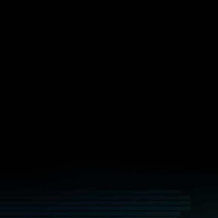
PayAI
Facilitatore Solana per pagamenti x402 ch
microtransazioni e un marketplace di agen
transazioni autonome
T54
Costruire il livello di fiducia per la finanz
soluzioni in identità, verifica e gestione de