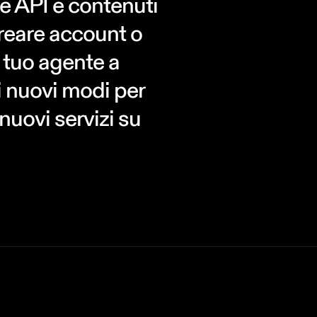
ie API e contenuti
creare account o
 tuo agente a
i nuovi modi per
nuovi servizi su