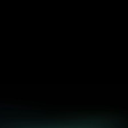
x402scan
e abilita
Explorer open-so
ti AI per
server, transazion
CDP Wallet
a agente con
Soluzione di wall
l rischio
Development Pl