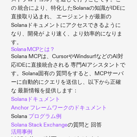
の 統合により、特化したSolanaの知識がIDEに
直接取り込まれ、 エージェントが最新の
Solanaドキュメントにアクセスできるように
なり、開発が より速く、より効率的になりま
す。
Solana MCPとは？
Solana MCPは、CursorやWindsurfなどのAI対
応IDEに直接統合される 専門AIアシスタントで
す。Solana固有の 質問をすると、MCPサーバ
ーに自動的にクエリを送信し、以下から正確
な 最新情報を提供します：
Solanaドキュメント
Anchor フレームワークのドキュメント
Solana
プログラム例
Solana Stack Exchange
の質問と 回答
活用事例