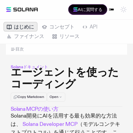
AIに質問する
はじめに
コンセプト
API
ファイナンス
リソース
目次
Solanaドキュメント
エージェントを使った
コーディング
Copy Markdown
Open
Solana MCPの使い方
Solana開発にAIを活用する最も効果的な方法
は、
Solana Developer MCP
（モデルコンテキ
ストプロトコル）を通じて行うことです。こ