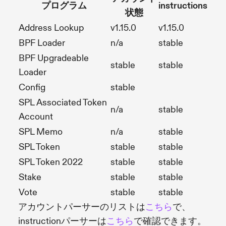
プログラム
instructions
状態
Address Lookup
v1.15.0
v1.15.0
BPF Loader
n/a
stable
BPF Upgradeable
stable
stable
Loader
Config
stable
SPL Associated Token
n/a
stable
Account
SPL Memo
n/a
stable
SPL Token
stable
stable
SPL Token 2022
stable
stable
Stake
stable
stable
Vote
stable
stable
アカウントパーサーのリストは
こちら
で、
instructionパーサーは
こちら
で確認できます。