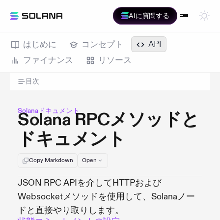
AIに質問する
はじめに
コンセプト
API
ファイナンス
リソース
目次
Solanaドキュメント
Solana RPCメソッドと
ドキュメント
Copy Markdown
Open
JSON RPC APIを介してHTTPおよび
Websocketメソッドを使用して、Solanaノー
ドと直接やり取りします。