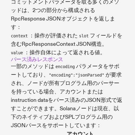
コミットメントパラメータを取る多くのメソ
ッドは、2つの部分から構成される
RpcResponse JSONオブジェクトを返しま
す：
：操作が評価された
フィールドを
context
slot
含むRpcResponseContext JSON構造。
：操作自体によって返される値。
value
パース済みレスポンス
一部のメソッドは
パラメータをサポ
encoding
ートしており、
が要求
"encoding":"jsonParsed"
され、ノードが所有プログラム用のパーサー
を持っている場合、アカウントまたは
instruction dataをパース済みのJSON形式で返
すことができます。Solanaノードは現在、以
下のネイティブおよびSPLプログラム用の
JSONパースをサポートしています：
アカウント