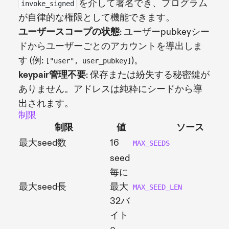
を介して署名でき、プログラム
invoke_signed
が自律的な権限として機能できます。
ユーザースコープの状態
: ユーザーpubkeyシー
ドからユーザーごとのアカウントを導出しま
す (例:
)。
["user", user_pubkey]
keypair管理不要
: 保存または紛失する秘密鍵が
ありません。アドレスは純粋にシードから導
出されます。
制限
制限
値
ソース
最大seed数
16
MAX_SEEDS
seed
毎に
最大seed長
最大
MAX_SEED_LEN
32バ
イト