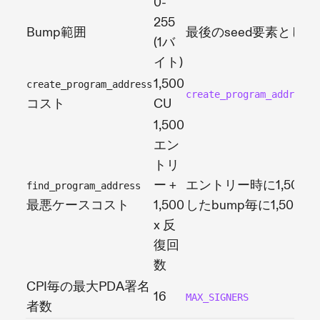
0-
255
Bump範囲
最後のseed要素として
(1バ
イト)
1,500
create_program_address
create_program_address_
コスト
CU
1,500
エン
トリ
ー +
エントリー時に1,500 +
find_program_address
最悪ケースコスト
1,500
したbump毎に1,500
x 反
復回
数
CPI毎の最大PDA署名
16
MAX_SIGNERS
者数