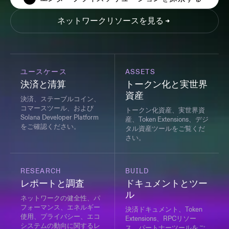
ネットワークリソースを見る
ユースケース
ASSETS
決済と清算
トークン化と実世界
資産
決済、ステーブルコイン、
コマースツール、および
トークン化資産、実世界資
Solana Developer Platform
産、Token Extensions、デジ
をご確認ください。
タル資産ツールをご覧くだ
さい。
RESEARCH
BUILD
レポートと調査
ドキュメントとツー
ル
ネットワークの健全性、パ
フォーマンス、エネルギー
決済ドキュメント、Token
使用、プライバシー、エコ
Extensions、RPCリソー
システムの動向に関するレ
ス、パートナーツールをご